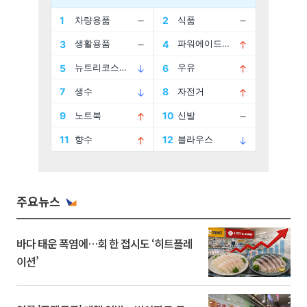
주요뉴스
바다 태운 폭염에…회 한 접시도 ‘히트플레
이션’