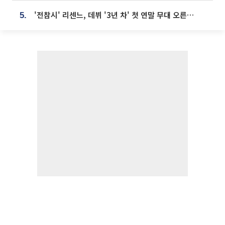
'전참시' 리센느, 데뷔 '3년 차' 첫 연말 무대 오른다⋯"그동안 섭외 안 와"
5.