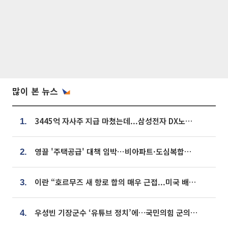
많이 본 뉴스
3445억 자사주 지급 마쳤는데...삼성전자 DX노조, 뒤늦은 '떼쓰기 집회'
1.
영끌 '주택공급' 대책 임박⋯비아파트·도심복합까지 총동원
2.
이란 “호르무즈 새 항로 합의 매우 근접...미국 배상 먼저”
3.
우성빈 기장군수 ‘유튜브 정치’에…국민의힘 군의원들 집단 반발
4.