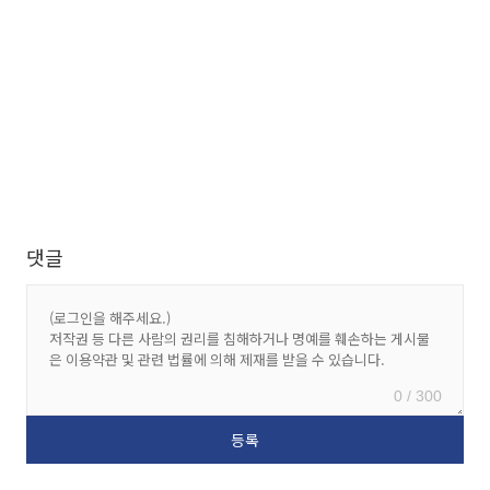
댓글
0 / 300