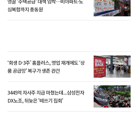
영끌 '주택공급' 대책 임박⋯비아파트·도
심복합까지 총동원
‘회생 D-3주’ 홈플러스, 영업 재개에도 ‘상
품 공급망’ 복구가 생존 관건
3445억 자사주 지급 마쳤는데...삼성전자
DX노조, 뒤늦은 '떼쓰기 집회'