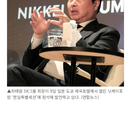
▲최태원 SK그룹 회장이 9일 일본 도쿄 제국호텔에서 열린 닛케이포
럼 ‘한일특별세션’에 참석해 발언하고 있다. (연합뉴스)