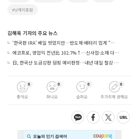
#닛케이포럼
김해욱 기자의 주요 뉴스
‘한국판 IRA’ 베일 벗었지만…반도체·배터리 업계 “시행령이 관건”
에코프로, 영업익 전년比 102.7%↑…신사업·소재 다각화 박차
日, 한국산 도금강판 덤핑 예비판정…내년 대일 철강 수출 ‘빨간불’
0
0
0
0
좋아요
화나요
슬퍼요
추가취재 원해요