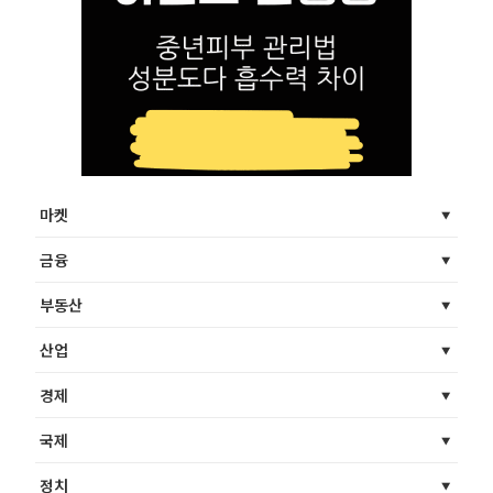
마켓
금융
부동산
산업
경제
국제
정치