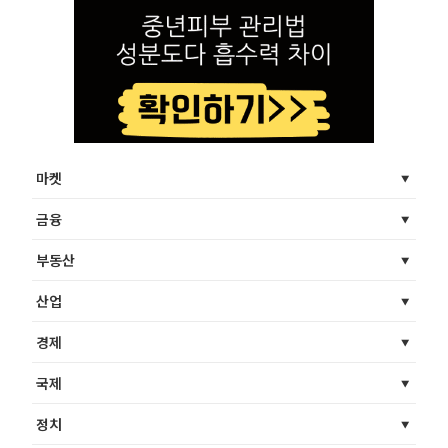
마켓
금융
부동산
산업
경제
국제
정치