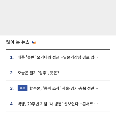
많이 본 뉴스
태풍 '돌핀' 오키나와 접근…일본기상청 경로 업데이트
1.
오늘은 절기 '입추', 뜻은?
2.
합수본, '통계 조작' 서울·경기·충북 선관위 등 추가 압수수색
속보
3.
빅뱅, 20주년 기념 '새 뱅봉' 선보인다⋯콘서트 앞두고 팝업 개최
4.