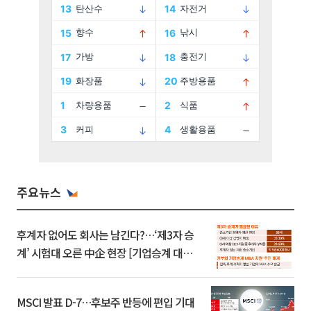
주요뉴스
후계자 없어도 회사는 남긴다?…‘제3자 승
계’ 시험대 오른 中企 현장 [기업승계 대전
환]
MSCI 발표 D-7…후보주 반등에 편입 기대