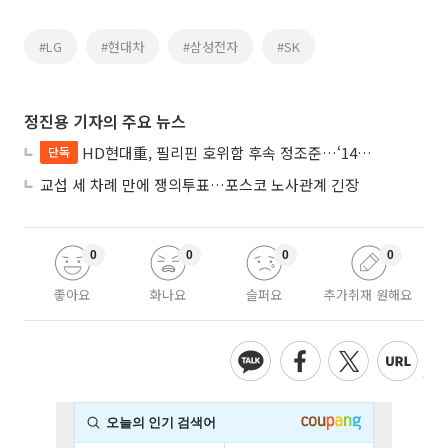
#LG
#현대차
#삼성전자
#SK
정진용 기자의 주요 뉴스
HD현대重, 필리핀 호위함 후속 정조준…‘14척+α’ 싹쓸이 노린다
단독
교섭 세 차례 만에 쟁의투표…포스코 노사관계 긴장
0
0
0
0
좋아요
화나요
슬퍼요
추가취재 원해요