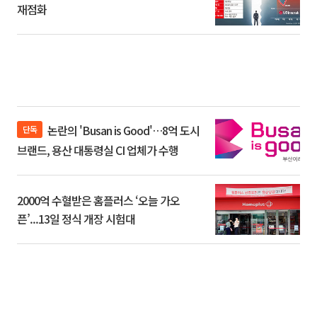
재점화
논란의 'Busan is Good'…8억 도시
단독
브랜드, 용산 대통령실 CI 업체가 수행
2000억 수혈받은 홈플러스 ‘오늘 가오
픈’...13일 정식 개장 시험대