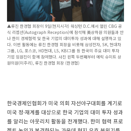
▲류진 한경협 회장이 9일(현지시각) 워싱턴 D.C.에서 열린 CBG 공
식 리셉션(Autograph Reception)에 참석해 美상하원 의원들과 만
나 한미 경제협력 및 한국 기업의 대미투자 성과에 대해 설명하고 있
다. 이번 활동에는 류진 한경협 회장을 비롯해 삼성전자, SK, 현대차
그룹, LG, 포스코, HD현대, LS, KBI그룹 등 한국의 주요 대미 투자
기업 임원진이 함께 참여했다. 사진 왼쪽 두번째부터 에릭 슈미트 상
원의원(미주리), 류진 한경협 회장 (한경협)
한국경제인협회가 미국 의회 자선야구대회를 계기로
미국 정·재계를 대상으로 한국 기업의 대미 투자 성과
를 알리는 아웃리치 활동을 전개했다. 한미 협력 프로
젝트 논의가 본격화되는 가운데 현지 우호 분위기를