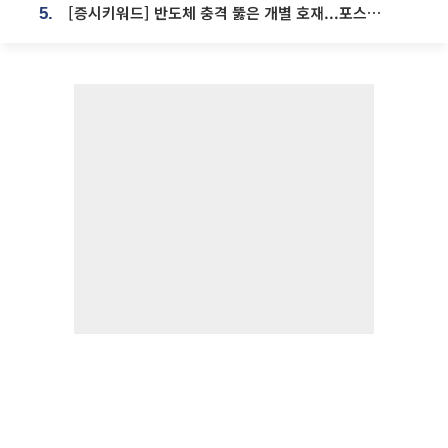
[증시키워드] 반도체 충격 뚫은 개별 호재...포스코퓨처엠·에코프로·한화솔루션 '눈길'
5.