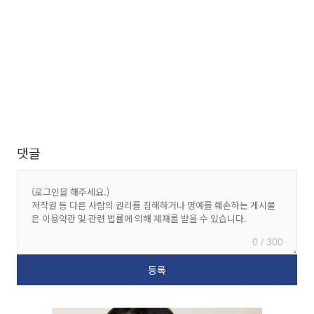
댓글
0 / 300