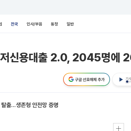
업
전국
인사/부음
동정
일반
저신용대출 2.0, 2045명에 
기사
구글 선호매체 추가
융 탈출…생존형 안전망 증명