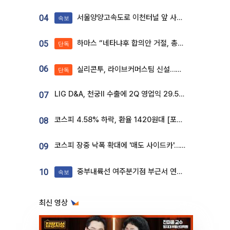
서울양양고속도로 이천터널 앞 사고 발생
04
속보
하마스 “네타냐후 합의안 거절, 총선 앞두고 시간 끌기”
05
단독
06
실리콘투, 라이브커머스팀 신설…K뷰티 ‘글로벌 판매망’ 확대[K뷰티 라방戰]
단독
LIG D&A, 천궁Ⅱ 수출에 2Q 영업익 29.5%↑…수주잔고 24.6조 [종합]
07
코스피 4.58% 하락, 환율 1420원대 [포토]
08
코스피 장중 낙폭 확대에 '매도 사이드카'…외인 2.8조'팔자'· 개인 3.1조 '사자'
09
중부내륙선 여주분기점 부근서 연이은 추돌사고 발생
10
속보
최신 영상