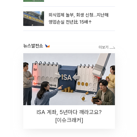
외식업체 놀부, 회생 신청…지난해
영업손실 전년比 15배↑
뉴스발전소
ISA 계좌, 5년마다 깨라고요?
[이슈크래커]