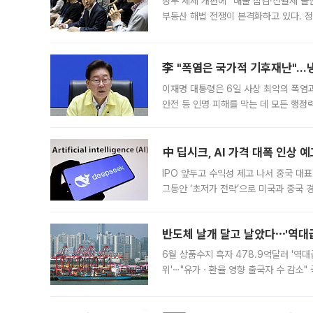
정부 세제 개편에 “매물 잠김·전월세 불
부동산 해법 전쟁이 본격화하고 있다. 
드를 꺼내자 서울시는 전·월세 부담만 
李 "폭염은 국가적 기후재난"…냉
이재명 대통령은 6일 사상 최악의 폭염
안전 등 인명 피해를 막는 데 모든 행
인프라 확충 계획을 내년도 예산안에 반
中 딥시크, AI 가격 대폭 인상 
IPO 앞두고 수익성 제고 나서 중국 대표
그동안 ‘초저가 전략’으로 미국과 중국
가된다. 블룸버그통신에 따르면 딥시크는
반도체 날개 달고 날았다⋯'역대급
6월 상품수지 흑자 478.9억달러 '역대
위'⋯"유가ㆍ환율 영향 출국자 수 감소" 
급 수출 호조가 매달 이어지면서 6월 
대 기