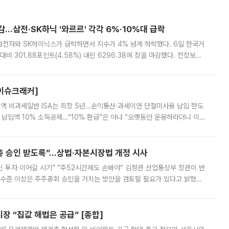
감…삼전·SK하닉 '와르르' 각각 6%·10%대 급락
삼성전자와 SK하이닉스가 급락하면서 지수가 4% 넘게 하락했다. 6일 한국거
비 301.88포인트(4.58%) 내린 6296.38에 장을 마감했다. 전장보다
스피는 장중 한때 6550.94까지 오르기도 했으나 6238.32까지 밀리기도 했
[이슈크래커]
 전액 비과세일반 ISA는 최장 5년…손익통산·과세이연 단절미사용 납입 한도
납입액 10% 소득공제…“10% 환급”은 아냐 “오랫동안 운용하라더니 이제
 ‘만능 절세 통장’으로 불리는 개인종합자산관리계좌(ISA)가 두 갈래로 개
주총 승인 받도록”…상법·자본시장법 개정 시사
닌 투자 이어갈 시기” “주52시간제도 손봐야” 김정관 산업통상부 장관이 반
 수준 이상은 주주총회 승인을 거치는 방안을 검토할 필요가 있다고 밝혔다.
배구조와 주주권 강화 논의가 이어지는 가운데, 핵심 연구인력에 대한
 “집값 해법은 공급” [종합]