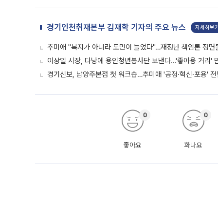
경기인천취재본부 김재학 기자의 주요 뉴스
자세히보
추미애 "복지가 아니라 도민이 늘었다"…재정난 책임론 정면
이상일 시장, 다낭에 용인청년봉사단 보낸다…'좋아용 거리' 
경기신보, 남양주본점 첫 워크숍…추미애 '공정·혁신·포용' 전
0
0
좋아요
화나요