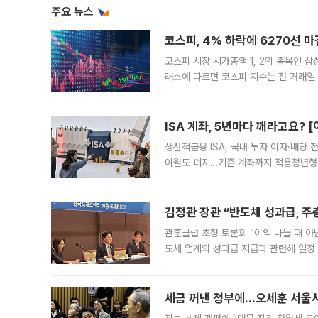
주요 뉴스
코스피, 4% 하락에 6270선 마
코스피 시장 시가총액 1, 2위 종목인 
래소에 따르면 코스피 지수는 전 거래일 대
1.81% 내린 6478.75에 출발한 코
다. 이날 오전
ISA 계좌, 5년마다 깨라고요? 
생산적금융 ISA, 국내 투자 이자·배당
이월도 폐지…기존 계좌까지 적용청년형 
는 5년마다 계좌를 해지하라는 건가요?”
편을
김정관 장관 “반도체 성과급, 
관훈클럽 초청 토론회 “이익 나눌 때 아
도체 업계의 성과급 지급과 관련해 일정
최근 상법·자본시장법 개정으로 기업 지
세금 꺼낸 정부에…오세훈 서울시장