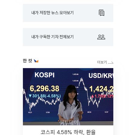
내가 저장한 뉴스 모아보기
내가 구독한 기자 전체보기
한 컷
코스피 4.58% 하락, 환율