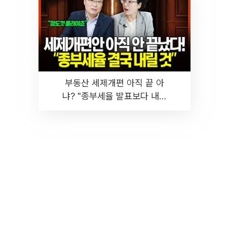
부동산 세제개편 아직 끝 아
냐? "종부세율 발표보다 내릴
것" 장기거주·양도세 전망 I 집
땅지성 I 김인만, 진미윤