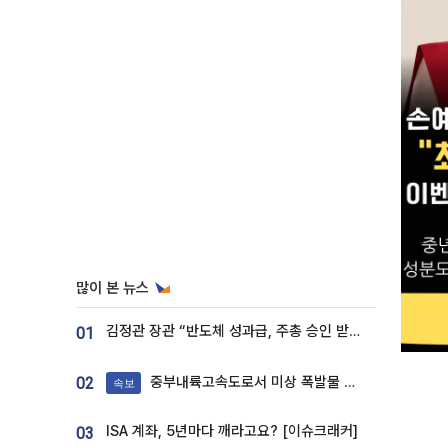
많이 본 뉴스
김정관 장관 “반도체 성과급, 주총 승인 받도록”…상법·자본시장법 개정 시사
01
중부내륙고속도로서 미상 폭발물 발견
02
속보
ISA 계좌, 5년마다 깨라고요? [이슈크래커]
03