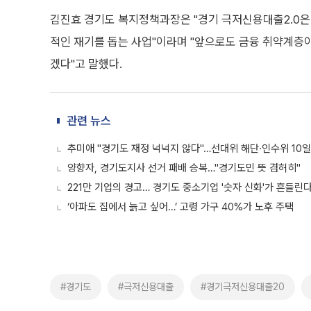
김진효 경기도 복지정책과장은 "경기 극저신용대출2.0은
적인 재기를 돕는 사업"이라며 "앞으로도 금융 취약계층
겠다"고 말했다.
관련 뉴스
추미애 "경기도 재정 넉넉지 않다"…선대위 해단·인수위 10일
양향자, 경기도지사 선거 패배 승복…"경기도민 뜻 겸허히"
221만 기업의 경고… 경기도 중소기업 '숫자 신화'가 흔들린
‘아파도 집에서 늙고 싶어…’ 고령 가구 40%가 노후 주택
#경기도
#극저신용대출
#경기극저신용대출20