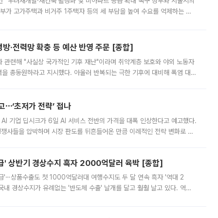
안” 우려재개발·재건축 활성화 및 비아파트 공급 확대 촉구 정부와 서울시의
정부가 고가주택과 비거주 1주택자 등의 세 부담을 높여 수요를 억제하는 카
키울 것이라며 세금이 아닌 공급이 근본적인 처방이라고 전면 반박했다.
방·전력망 확충 등 예산 반영 주문 [종합]
과 관련해 "사실상 국가적인 기후 재난"이라며 취약계층 보호와 야외 노동자
정력을 총동원하라고 지시했다. 아울러 반복되는 극한 기후에 대비해 폭염 대응
영하는 방안도 검토하라고 주문했다. 이 대통령은 이날 폭염·가뭄 대
예고⋯‘초저가 전략’ 접나
 AI 기업 딥시크가 6일 AI 서비스 전반의 가격을 대폭 인상한다고 예고했다.
 경쟁사들을 압박하며 시장 판도를 뒤흔들어온 만큼 이례적인 전략 변화로 평
 이날 공지를 통해 구체적인 인상 폭은 공개하지 않았지만 상당한 수
' 상반기 경상수지 흑자 2000억달러 육박 [종합]
급'⋯상품수출도 첫 1000억달러대 여행수지도 두 달 연속 흑자 '역대 2
국내 경상수지가 유례없는 '반도체 수출' 날개를 달고 훨훨 날고 있다. 역대
경상수지 뿐 아니라 상반기 경상수지 흑자도 2000억달러에 근접하며 사상 최