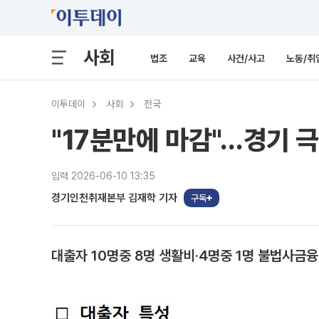
사회
법조
교육
사건/사고
노동/취
이투데이
사회
전국
"17분만에 마감"…경기 극
입력 2026-06-10 13:35
경기인천취재본부 김재학 기자
구독
대출자 10명중 8명 생활비·4명중 1명 불법사금