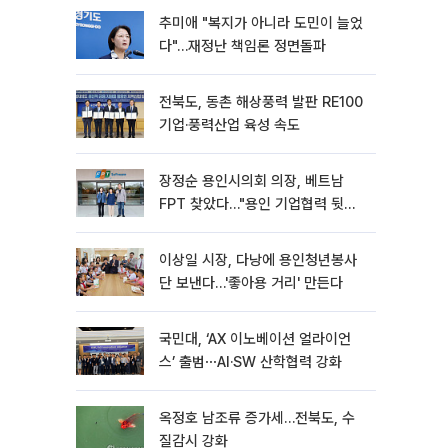
추미애 "복지가 아니라 도민이 늘었
다"…재정난 책임론 정면돌파
전북도, 동촌 해상풍력 발판 RE100
기업·풍력산업 육성 속도
장정순 용인시의회 의장, 베트남
FPT 찾았다…"용인 기업협력 뒷받
침"
이상일 시장, 다낭에 용인청년봉사
단 보낸다…'좋아용 거리' 만든다
국민대, ‘AX 이노베이션 얼라이언
스’ 출범⋯AI·SW 산학협력 강화
옥정호 남조류 증가세…전북도, 수
질감시 강화