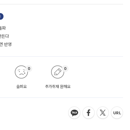
기
돌파
만든다
면 반영
0
0
슬퍼요
추가취재 원해요