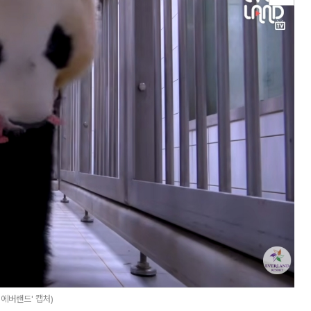
에버랜드' 캡처)