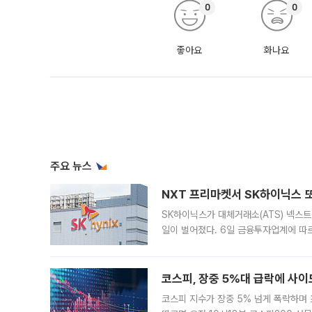
0
0
좋아요
화나요
주요 뉴스
NXT 프리마켓서 SK하이닉스 또
SK하이닉스가 대체거래소(ATS) 넥스
일이 벌어졌다. 6일 금융투자업계에 따르
규장 종가보다 29.98% 내린 116만8
규시장과 달
코스피, 장중 5%대 급락에 사이
코스피 지수가 장중 5% 넘게 폭락하며