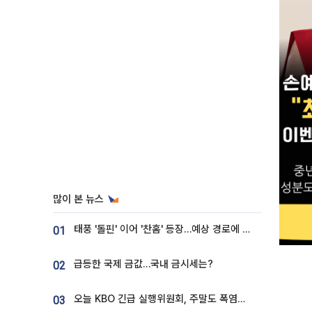
많이 본 뉴스
태풍 '돌핀' 이어 '찬홈' 등장…예상 경로에 한국 '한숨'
01
급등한 국제 금값…국내 금시세는?
02
오늘 KBO 긴급 실행위원회, 주말도 폭염취소 될까
03