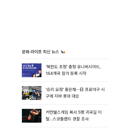
문화·라이프 최신 뉴스
‘북한도 초청’ 충청 유니버시아드,
164개국 참가 등록 시작
'승리 요정' 홍은채⋯日 프로야구 시
구에 지바 롯데 대승
커먼웰스게임 복서 5명 귀국길 이
탈…스코틀랜드 경찰 조사