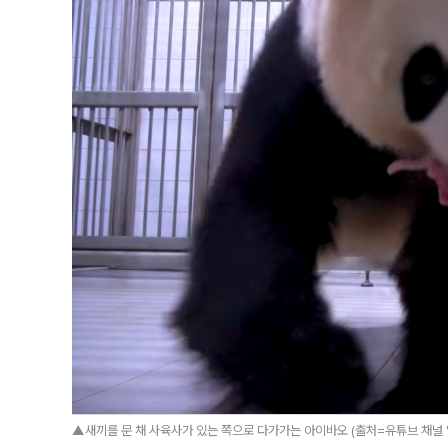
▲새끼를 문 채 사육사가 있는 쪽으로 다가가는 아이바오 (출처=유튜브 채널 '