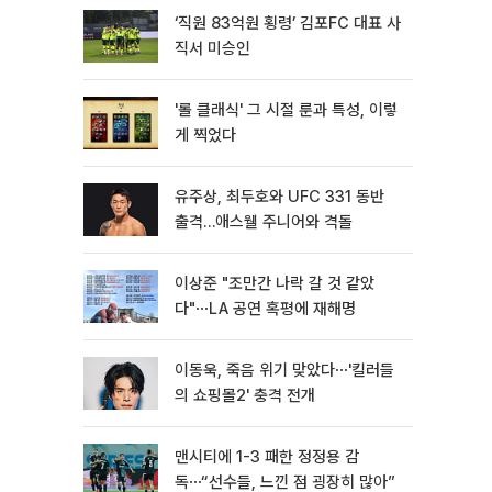
‘직원 83억원 횡령’ 김포FC 대표 사
직서 미승인
'롤 클래식' 그 시절 룬과 특성, 이렇
게 찍었다
유주상, 최두호와 UFC 331 동반
출격…애스웰 주니어와 격돌
이상준 "조만간 나락 갈 것 같았
다"⋯LA 공연 혹평에 재해명
이동욱, 죽음 위기 맞았다⋯'킬러들
의 쇼핑몰2' 충격 전개
맨시티에 1-3 패한 정정용 감
독⋯“선수들, 느낀 점 굉장히 많아”