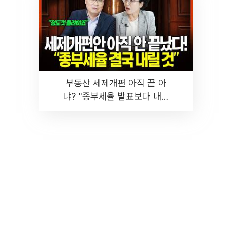
부동산 세제개편 아직 끝 아
냐? "종부세율 발표보다 내릴
것" 장기거주·양도세 전망 I 집
땅지성 I 김인만, 진미윤