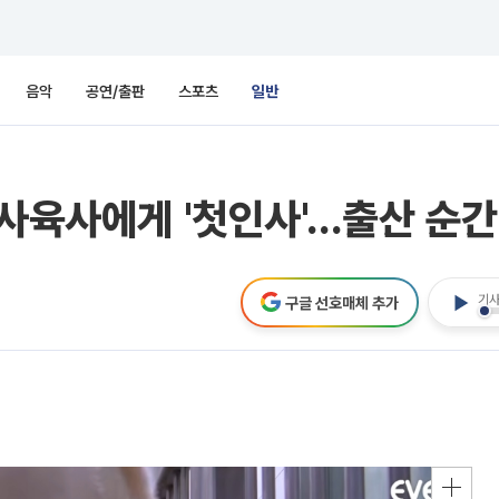
음악
공연/출판
스포츠
일반
 사육사에게 '첫인사'…출산 순간
기사
구글 선호매체 추가