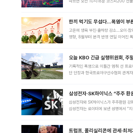
따르면 오전 10시18분 코스피200 
정지됐다. 발동 시점 당시 코스피200 선
록했다.
한끼 먹기도 무섭다...폭염이 부
고온에 생육 부진·출하량 감소…오이·참외
영향, 8월부터 본격 반영 연일 이어진 
고온에 취약한 시금치와 상추 등 잎채소뿐
오늘 KBO 긴급 실행위원회, 주
기록적인 폭염으로 이틀간 멈춰 선 프로야
단 단장과 한국프로야구선수협회 관계자가
5일 “최근 전국적으로 폭염이 지속되면
KBO리그와
삼성전자·SK하이닉스 “주주 환원
삼성전자와 SK하이닉스가 주주환원 강화 방안 마련에 나설
삼성전자는 로이터에 보낸 성명에서 “지
트럼프, 폴리실리콘에 관세·최저