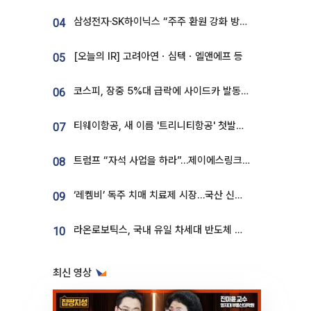
삼성전자·SK하이닉스 “주주 환원 강화 방안 마련”
04
[오늘의 IR] 고려아연ㆍ심텍ㆍ엘앤에프 등
05
코스피, 장중 5%대 급락에 사이드카 발동…삼성·SK 동반 폭락
06
티웨이항공, 새 이름 '트리니티항공' 첫발…SSC 전략 본격화
07
트럼프 “자석 사업을 하라”…제이에스링크, 비중국 영구자석 공급망 구축 속도
08
‘레켐비’ 독주 치매 치료제 시장…국산 신약 등장하나
09
라온로보틱스, 국내 유일 차세대 반도체 공정 로봇 개발 ‘고객사 테스트 진행’
10
최신 영상