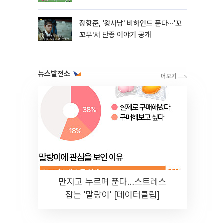
장항준, '왕사남' 비하인드 푼다⋯'꼬
꼬무'서 단종 이야기 공개
뉴스발전소
만지고 누르며 푼다…스트레스
잡는 '말랑이' [데이터클립]