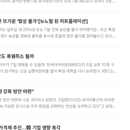
선물지수의 급격한 변동으로 유가증권시장의 프로그램 매도호가 효력이 5분간
물지수는 전 거래일 종가 대비 52.48포인트(5.04%) 내린 987.24를 기
른 뜨거운 ‘밥상 물가’[뉴노멀 된 히트플레이션]
도 일주일 새 20%대 상승 7월 전체 농산물 물가 하락했지만...최근 폭염
폭염이 농산물 생육과 출하를 동시에 흔들며 밥상 물가를 끌어올리고 있다.
 아니라 오이와 참외, 브로콜리 가격까지 일주일 새 두 자릿수로 뛰었다.
말도 폭염취소 될까
구가 7일 재개될 수 있을까. 한국야구위원회(KBO)가 6일 오후 10개 구
 참석하는 긴급 실행위원회를 열어 폭염 대책을 다시 논의한다. KBO는
서 관람객과 선수단의 안전 위험 상황이 발생했다”며 5∼6일 예정됐던
 강화 방안 마련”
 것이라고 밝혔다. 5일(현지시간) 로이터통신에 따르면
속 가능한 방식으로 주주 환원을 강화하는 방안을 모색하고 있다”고 밝혔다.
그러면서 자세한 내용은 “조만간 공개할 예정”이라고 덧붙였다. SK하이닉스도 로이터에 전달한 성명에서 “연
가격제 추진…韓 기업 영향 촉각