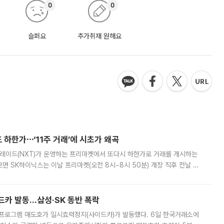
0
0
슬퍼요
추가취재 원해요
 하한가⋯‘11주 거래’에 시초가 왜곡
트레이드(NXT)가 운영하는 프리마켓에서 또다시 하한가로 거래를 개시하는
면 SK하이닉스는 이날 프리마켓(오전 8시~8시 50분) 개장 직후 전날 정
000원에 거래됐다. 거래량은 11주에 불과했으나, 최초 가격 결정이 기존 정
드카 발동…삼성·SK 동반 폭락
 프로그램 매도호가 일시효력정지(사이드카)가 발동했다. 6일 한국거래소에