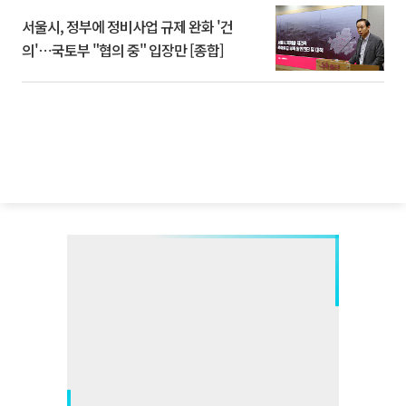
서울시, 정부에 정비사업 규제 완화 '건
의'⋯국토부 "협의 중" 입장만 [종합]