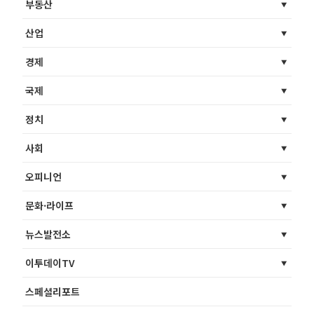
부동산
산업
경제
국제
정치
사회
오피니언
문화·라이프
뉴스발전소
이투데이TV
스페셜리포트