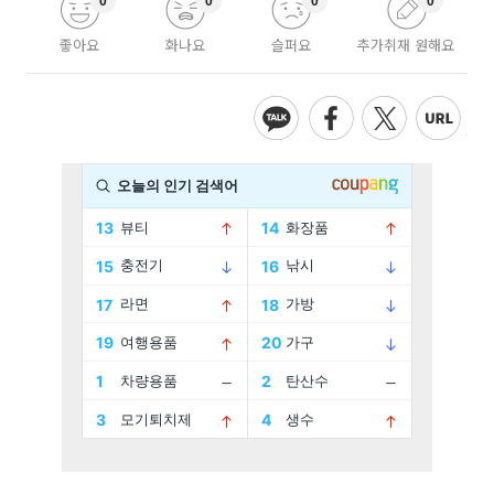
0
0
0
0
좋아요
화나요
슬퍼요
추가취재 원해요