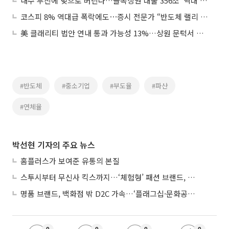
내수 부진에 빚으로 버틴다…골목상권 대출 356조 '역대 최대'
코스피 8% 역대급 폭락에도⋯증시 전문가 “반도체 랠리 안 꺾였다”
美 클래리티 법안 연내 통과 가능성 13%…상원 문턱서 제동
#반도체
#중소기업
#부도율
#파산
#연체율
박선현 기자의 주요 뉴스
홈플러스가 보여준 유통의 본질
스투시부터 무신사 킥스까지…‘체험형’ 패션 브랜드, 잇단 제주행
명품 브랜드, 백화점 밖 D2C 가속…‘플래그십·문화공간’ 전략 눈길