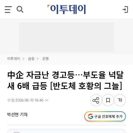
이투데이
금융
은행
中企 자금난 경고등…부도율 넉달
새 6배 급등 [반도체 호황의 그늘]
수정 2026-06-10 16:46
박선현 기자
구글 선호매체 추가