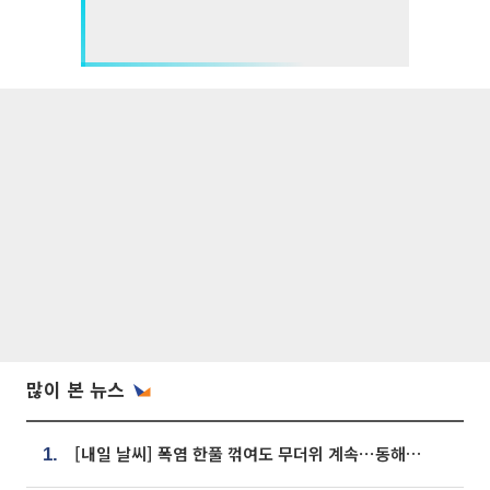
많이 본 뉴스
[내일 날씨] 폭염 한풀 꺾여도 무더위 계속⋯동해안 이틀 연속 비
1.