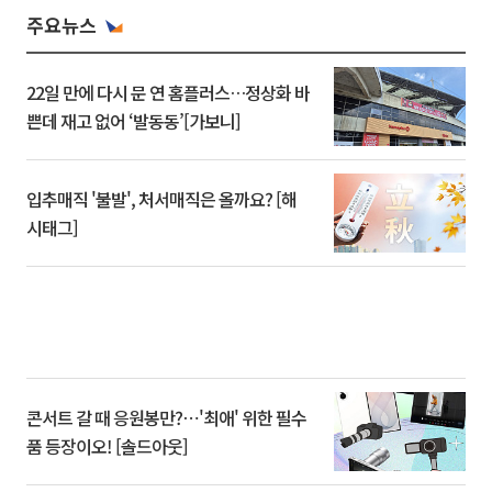
주요뉴스
22일 만에 다시 문 연 홈플러스…정상화 바
쁜데 재고 없어 ‘발동동’[가보니]
입추매직 '불발', 처서매직은 올까요? [해
시태그]
콘서트 갈 때 응원봉만?⋯'최애' 위한 필수
품 등장이오! [솔드아웃]