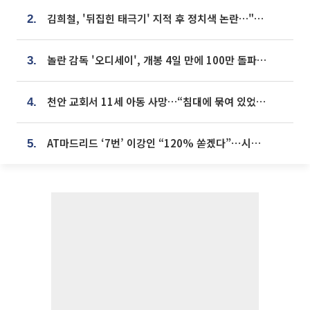
김희철, '뒤집힌 태극기' 지적 후 정치색 논란…"좌우 떠나 우리나라 국기"
2.
놀란 감독 '오디세이', 개봉 4일 만에 100만 돌파⋯'왕사남' 보다 빠르다
3.
천안 교회서 11세 아동 사망…“침대에 묶여 있었다” 진술 확보
4.
AT마드리드 ‘7번’ 이강인 “120% 쏟겠다”⋯시메오네 감독 “필요한 선수”
5.