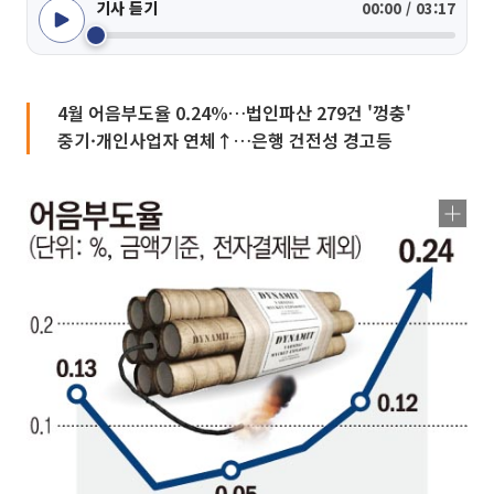
기사 듣기
00:00 / 03:17
4월 어음부도율 0.24%…법인파산 279건 '껑충'
중기·개인사업자 연체↑…은행 건전성 경고등