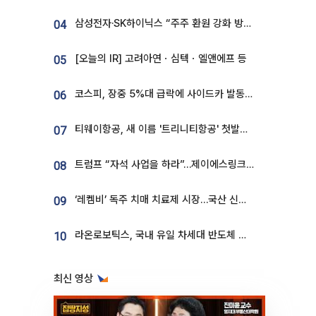
삼성전자·SK하이닉스 “주주 환원 강화 방안 마련”
04
[오늘의 IR] 고려아연ㆍ심텍ㆍ엘앤에프 등
05
코스피, 장중 5%대 급락에 사이드카 발동…삼성·SK 동반 폭락
06
티웨이항공, 새 이름 '트리니티항공' 첫발…SSC 전략 본격화
07
트럼프 “자석 사업을 하라”…제이에스링크, 비중국 영구자석 공급망 구축 속도
08
‘레켐비’ 독주 치매 치료제 시장…국산 신약 등장하나
09
라온로보틱스, 국내 유일 차세대 반도체 공정 로봇 개발 ‘고객사 테스트 진행’
10
최신 영상