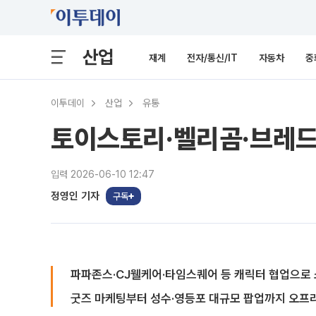
산업
재계
전자/통신/IT
자동차
중
이투데이
산업
유통
토이스토리·벨리곰·브레드이
입력 2026-06-10 12:47
정영인 기자
구독
파파존스·CJ웰케어·타임스퀘어 등 캐릭터 협업으로 
굿즈 마케팅부터 성수·영등포 대규모 팝업까지 오프라