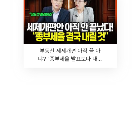
부동산 세제개편 아직 끝 아
냐? "종부세율 발표보다 내릴
것" 장기거주·양도세 전망 I 집
땅지성 I 김인만, 진미윤