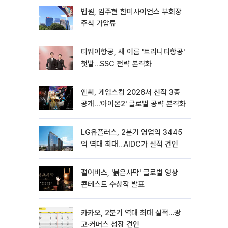
법원, 임주현 한미사이언스 부회장
주식 가압류
티웨이항공, 새 이름 '트리니티항공'
첫발…SSC 전략 본격화
엔씨, 게임스컴 2026서 신작 3종
공개…'아이온2' 글로벌 공략 본격화
LG유플러스, 2분기 영업익 3445
억 역대 최대…AIDC가 실적 견인
펄어비스, '붉은사막' 글로벌 영상
콘테스트 수상작 발표
카카오, 2분기 역대 최대 실적…광
고·커머스 성장 견인