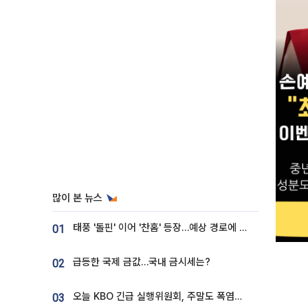
많이 본 뉴스
태풍 '돌핀' 이어 '찬홈' 등장…예상 경로에 한국 '한숨'
01
급등한 국제 금값…국내 금시세는?
02
오늘 KBO 긴급 실행위원회, 주말도 폭염취소 될까
03