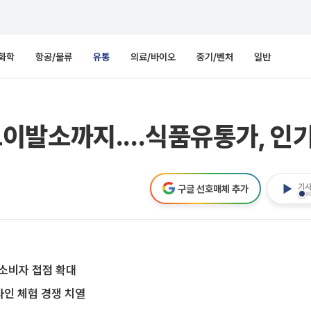
화학
항공/물류
유통
의료/바이오
중기/벤처
일반
발소까지....식품유통가, 인기 
기사
구글 선호매체 추가
소비자 접점 확대
인 체험 경쟁 치열