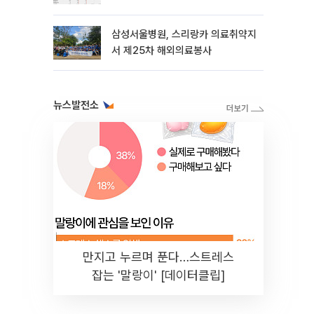
삼성서울병원, 스리랑카 의료취약지
서 제25차 해외의료봉사
뉴스발전소
만지고 누르며 푼다…스트레스
잡는 '말랑이' [데이터클립]