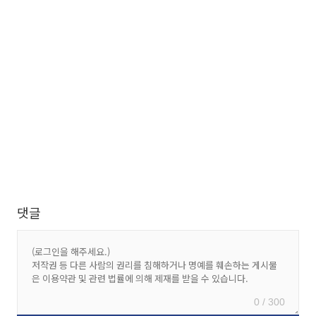
댓글
0 / 300