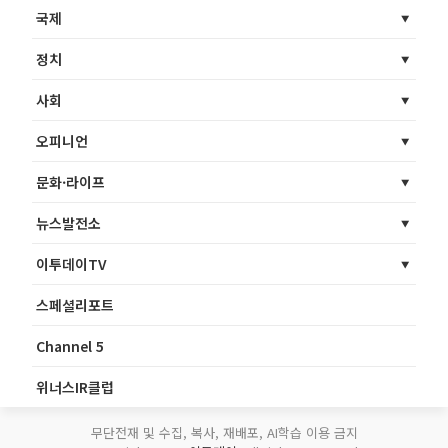
국제
정치
사회
오피니언
문화·라이프
뉴스발전소
이투데이TV
스페셜리포트
Channel 5
위너스IR클럽
무단전재 및 수집, 복사, 재배포, AI학습 이용 금지