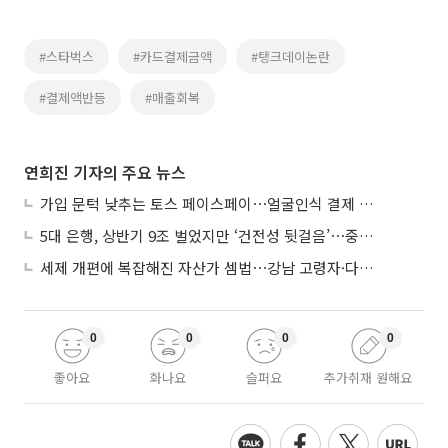
#스타벅스
#카드결제금액
#탱크데이논란
#결제액반등
#매출회복
연희진 기자의 주요 뉴스
가입 문턱 낮추는 토스 페이스페이⋯얼굴인식 결제 확산 속도낸다
5대 은행, 상반기 9조 벌었지만 ‘건전성 뒷걸음’⋯중기대출 문턱 높아지나
세제 개편에 복잡해진 자산가 셈법⋯강남 고령자·다주택자 ‘자산재편 고심’
0
0
0
0
좋아요
화나요
슬퍼요
추가취재 원해요