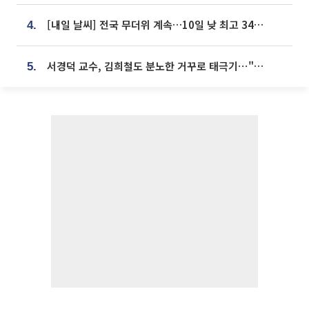
[내일 날씨] 전국 무더위 계속…10일 낮 최고 34도 육박
4.
서경덕 교수, 김희철도 분노한 거꾸로 태극기⋯"엉터리는 아냐, 아쉬울 뿐"
5.