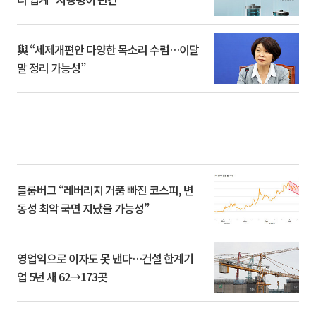
與 “세제개편안 다양한 목소리 수렴…이달
말 정리 가능성”
블룸버그 “레버리지 거품 빠진 코스피, 변
동성 최악 국면 지났을 가능성”
영업익으로 이자도 못 낸다…건설 한계기
업 5년 새 62→173곳