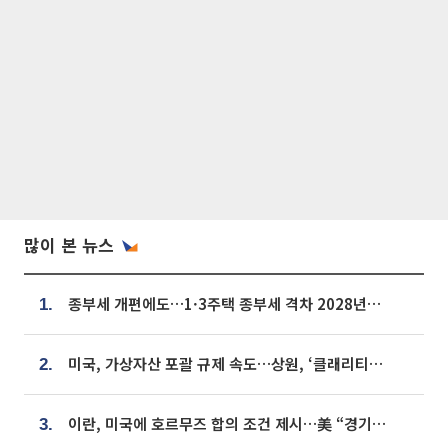
많이 본 뉴스
종부세 개편에도…1·3주택 종부세 격차 2028년부터 확대
1.
미국, 가상자산 포괄 규제 속도…상원, ‘클래리티법’ 9월 절차투표 추진
2.
이란, 미국에 호르무즈 합의 조건 제시…美 “경기 아직 안 끝나” [종합]
3.