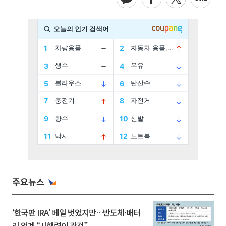
주요뉴스
‘한국판 IRA’ 베일 벗었지만…반도체·배터
리 업계 “시행령이 관건”