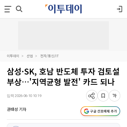
이투데이
산업
전자/통신/IT
삼성·SK, 호남 반도체 투자 검토설
부상…'지역균형 발전' 카드 되나
입력 2026-06-10 10:19
권태성 기자
구글 선호매체 추가