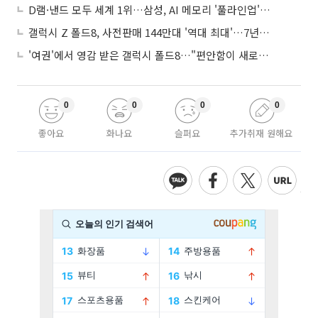
D램·낸드 모두 세계 1위…삼성, AI 메모리 '풀라인업'으로 승부
갤럭시 Z 폴드8, 사전판매 144만대 '역대 최대'…7년만에 갤노트10 기록 넘어
'여권'에서 영감 받은 갤럭시 폴드8…"편안함이 새로운 디자인 경쟁력"
0
0
0
0
좋아요
화나요
슬퍼요
추가취재 원해요