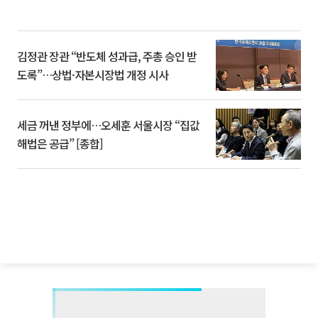
김정관 장관 “반도체 성과급, 주총 승인 받
도록”…상법·자본시장법 개정 시사
세금 꺼낸 정부에…오세훈 서울시장 “집값
해법은 공급” [종합]