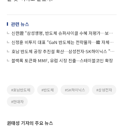
관련 뉴스
신한證 “삼성생명, 반도체 슈퍼사이클 수혜 저평가…보험업 최선호주”
신정훈 비투지 대표 “GaN 반도체는 전략물자…韓 자체기술 사수해야”
호남 반도체 공장 추진설 확산…삼성전자·SK하이닉스 "아는 바 없다"
블랙록 토큰화 MMF, 유럽 시장 진출∙∙∙스테이블코인 확장
#호남반도체
#반도체
#SK하이닉스
#삼성전자
#현대차
권태성 기자의 주요 뉴스