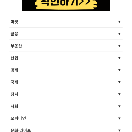
마켓
금융
부동산
산업
경제
국제
정치
사회
오피니언
문화·라이프