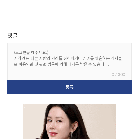
댓글
0 / 300