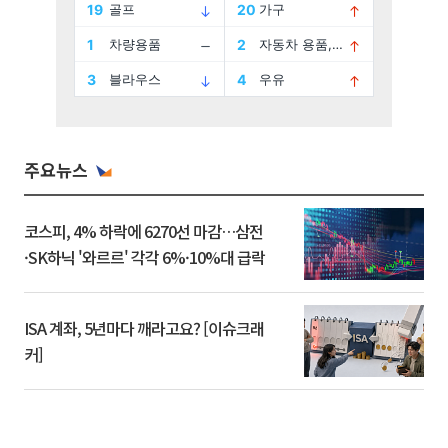
주요뉴스
코스피, 4% 하락에 6270선 마감…삼전
·SK하닉 '와르르' 각각 6%·10%대 급락
ISA 계좌, 5년마다 깨라고요? [이슈크래
커]