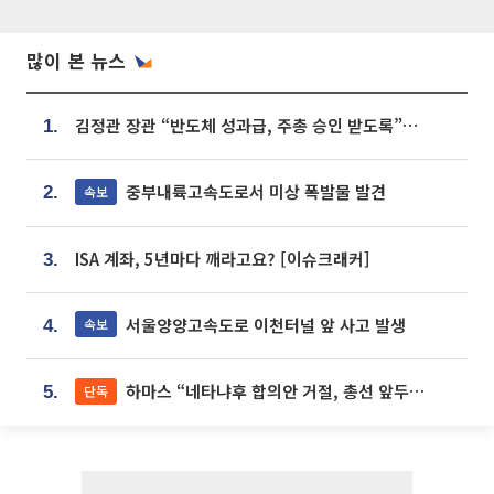
많이 본 뉴스
김정관 장관 “반도체 성과급, 주총 승인 받도록”…상법·자본시장법 개정 시사
1.
중부내륙고속도로서 미상 폭발물 발견
속보
2.
ISA 계좌, 5년마다 깨라고요? [이슈크래커]
3.
서울양양고속도로 이천터널 앞 사고 발생
속보
4.
하마스 “네타냐후 합의안 거절, 총선 앞두고 시간 끌기”
단독
5.