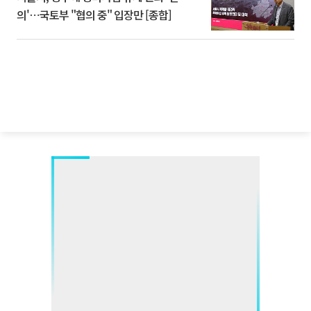
의'⋯국토부 "협의 중" 입장만 [종합]