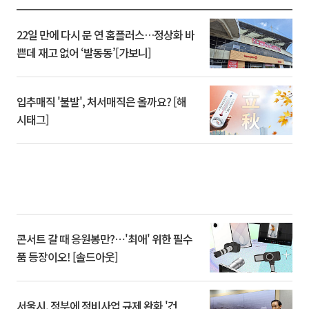
22일 만에 다시 문 연 홈플러스…정상화 바
쁜데 재고 없어 ‘발동동’[가보니]
입추매직 '불발', 처서매직은 올까요? [해
시태그]
콘서트 갈 때 응원봉만?⋯'최애' 위한 필수
품 등장이오! [솔드아웃]
서울시, 정부에 정비사업 규제 완화 '건