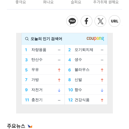
좋아요
화나요
슬퍼요
추가취재 원해요
주요뉴스