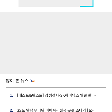
많이 본 뉴스
[베스트&워스트] 삼성전자·SK하이닉스 밀린 한 주…상상인증권은 85% 급등
1.
35도 안팎 무더위 이어져…전국 곳곳 소나기 [오늘 날씨]
2.