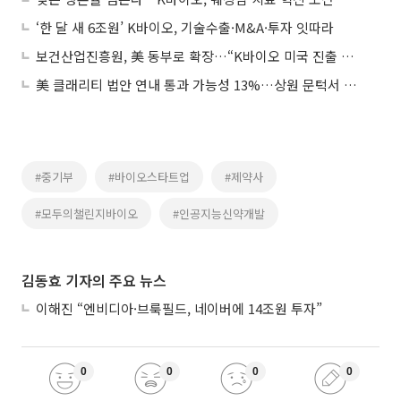
‘한 달 새 6조원’ K바이오, 기술수출·M&A·투자 잇따라
보건산업진흥원, 美 동부로 확장…“K바이오 미국 진출 전방위 지원”
美 클래리티 법안 연내 통과 가능성 13%…상원 문턱서 제동
#중기부
#바이오스타트업
#제약사
#모두의챌린지바이오
#인공지능신약개발
김동효 기자의 주요 뉴스
이해진 “엔비디아·브룩필드, 네이버에 14조원 투자”
0
0
0
0