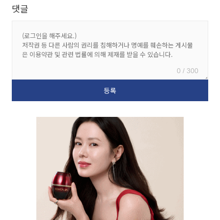
댓글
0 / 300