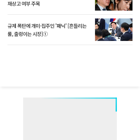
재상고 여부 주목
규제 폭탄에 개미·집주인 '패닉' [흔들리는
룰, 출렁이는 시장]①