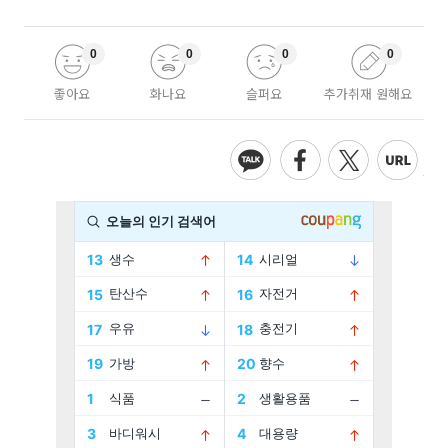
0
0
0
0
좋아요
화나요
슬퍼요
추가취재 원해요