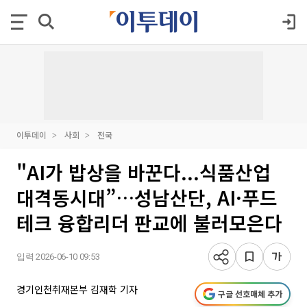
이투데이
사회
전국
"AI가 밥상을 바꾼다...식품산업
대격동시대”…성남산단, AI·푸드
테크 융합리더 판교에 불러모은다
입력 2026-06-10 09:53
경기인천취재본부 김재학 기자
구글 선호매체 추가