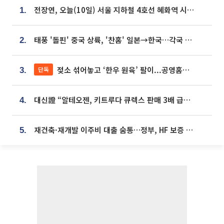
전장연, 오늘(10일) 서울 지하철 4호선 혜화역 시위…1호선 용산역 무정차
1.
태풍 '돌핀' 중국 상륙, '찬홈' 일본→한국…각국 기상청 예상 경로는?
2.
젖소 섞어놓고 ‘한우 원육’ 팔이...공영홈쇼핑 표기·검증 구멍
단독
3.
대신證 “알테오젠, 키트루다 큐렉스 판매 3배 급증…목표가 41만원 상향”
4.
재건축·재개발 이주비 대출 숨통…정부, HF 보증 신설 추진
5.