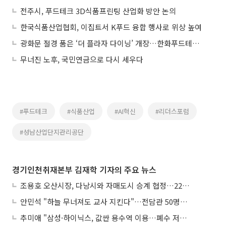
전주시, 푸드테크 3D식품프린팅 산업화 방안 논의
한국식품산업협회, 이집트서 K푸드 융합 행사로 위상 높여
광화문 절경 품은 ‘더 플라자 다이닝’ 개장…한화푸드테크의 미식 승부수
무너진 노후, 국민연금으로 다시 세우다
#푸드테크
#식품산업
#AI혁신
#리더스포럼
#성남산업단지관리공단
경기인천취재본부 김재학 기자의 주요 뉴스
조용호 오산시장, 다낭시와 자매도시 승계 협정…22년 인연 잇는다
안민석 "하늘 무너져도 교사 지킨다"…전담관 50명→300명, 교육감이 직접 고발
추미애 "삼성·하이닉스, 값싼 용수역 이용…폐수 저감 노력 안해"