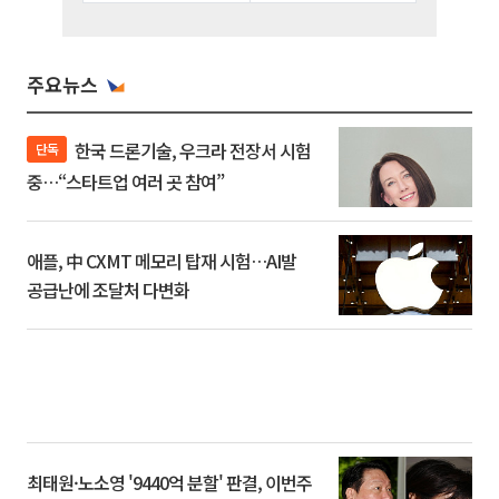
주요뉴스
한국 드론기술, 우크라 전장서 시험
단독
중…“스타트업 여러 곳 참여”
애플, 中 CXMT 메모리 탑재 시험…AI발
공급난에 조달처 다변화
최태원·노소영 '9440억 분할' 판결, 이번주