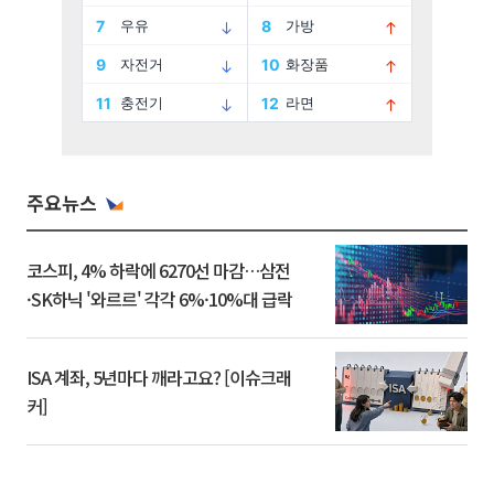
주요뉴스
코스피, 4% 하락에 6270선 마감…삼전
·SK하닉 '와르르' 각각 6%·10%대 급락
ISA 계좌, 5년마다 깨라고요? [이슈크래
커]