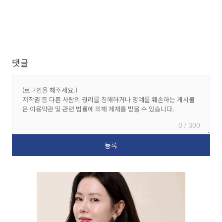
댓글
0 / 300