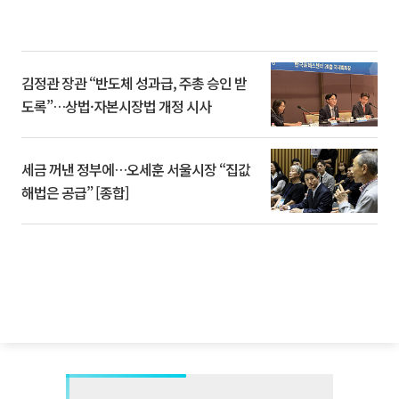
김정관 장관 “반도체 성과급, 주총 승인 받
도록”…상법·자본시장법 개정 시사
세금 꺼낸 정부에…오세훈 서울시장 “집값
해법은 공급” [종합]