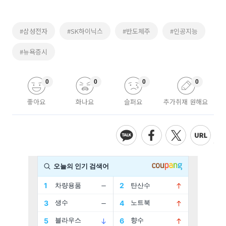
#삼성전자
#SK하이닉스
#반도체주
#인공지능
#뉴욕증시
0
0
0
0
좋아요
화나요
슬퍼요
추가취재 원해요