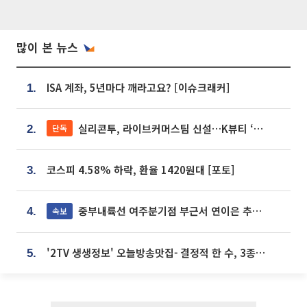
많이 본 뉴스
ISA 계좌, 5년마다 깨라고요? [이슈크래커]
1.
실리콘투, 라이브커머스팀 신설…K뷰티 ‘글로벌 판매망’ 확대[K뷰티 라방戰]
단독
2.
코스피 4.58% 하락, 환율 1420원대 [포토]
3.
중부내륙선 여주분기점 부근서 연이은 추돌사고 발생
속보
4.
'2TV 생생정보' 오늘방송맛집- 결정적 한 수, 3종 메밀면! 메밀 소바 맛집 '의○○○○'
5.