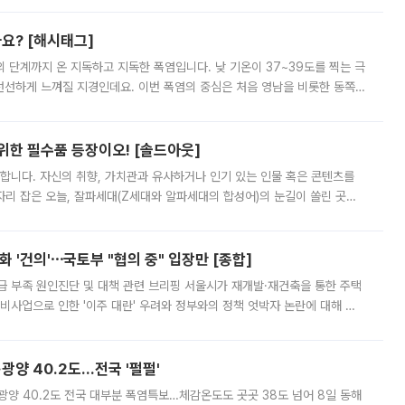
까요? [해시태그]
’의 단계까지 온 지독하고 지독한 폭염입니다. 낮 기온이 37~39도를 찍는 극
 선선하게 느껴질 지경인데요. 이번 폭염의 중심은 처음 영남을 비롯한 동쪽
 북서풍이 산맥을 넘어 영남 쪽으로 내려오면서 뜨겁고 건조해졌는데요.
 위한 필수품 등장이오! [솔드아웃]
합니다. 자신의 취향, 가치관과 유사하거나 인기 있는 인물 혹은 콘텐츠를
'가 자리 잡은 오늘, 잘파세대(Z세대와 알파세대의 합성어)의 눈길이 쏠린 곳은
리는 공연장. 응원봉만큼이나 눈에 띄는 게 있습니다. 공연이 시작되기
 '건의'⋯국토부 "협의 중" 입장만 [종합]
급 부족 원인진단 및 대책 관련 브리핑 서울시가 재개발·재건축을 통한 주택
비사업으로 인한 '이주 대란' 우려와 정부와의 정책 엇박자 논란에 대해 정
실장은 2031년까지 31만 가구 착공 목표에 차질이 없다는 입장이나,
·광양 40.2도…전국 '펄펄'
·광양 40.2도 전국 대부분 폭염특보…체감온도도 곳곳 38도 넘어 8일 동해