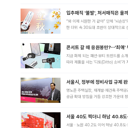
입추매직 '불발', 처서매직은 올
“와 이제 시원한 거 같아” 단체 ‘뇌손상
한 더위 속 30도대 초반이 상대적으로
지역에 있었습니다. 7월 말에는 서풍과
콘서트 갈 때 응원봉만?⋯'최애'
지금 화제 되는 패션·뷰티 트렌드를 소개
따라 제품을 사는 '디토(Ditto) 소비
어디일까요? 아이돌 콘서트 시작을 기다
서울시, 정부에 정비사업 규제 완화
명노준 주택실장, 재개발·재건축 주택공
공급 확대 방침을 거듭 강조한 가운데 정
면 반박하고 나섰다. 명노준 서울시 주택
서울 40도 찍더니 하남 40.8도
서울ㆍ노원 40.2도 이어 하남 40.8도