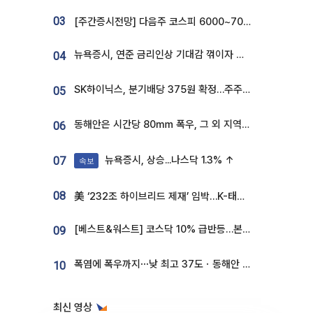
03
[주간증시전망] 다음주 코스피 6000~7000⋯“外人 수급은 정책이 변수”
뉴욕증시, 연준 금리인상 기대감 꺾이자 상승...S&P500 사상 최고치 [종합]
04
SK하이닉스, 분기배당 375원 확정…주주환원책 9월로 앞당겨 발표
05
동해안은 시간당 80㎜ 폭우, 그 외 지역은 폭염…‘극과 극 날씨’
06
뉴욕증시, 상승...나스닥 1.3% ↑
07
속보
08
美 ‘232조 하이브리드 제재’ 임박…K-태양광, 불확실성 털고 날개 다나
[베스트&워스트] 코스닥 10% 급반등…본느, 최대주주 변경 기대에 270% 폭등
09
폭염에 폭우까지⋯낮 최고 37도ㆍ동해안 강한 비 [날씨]
10
최신 영상