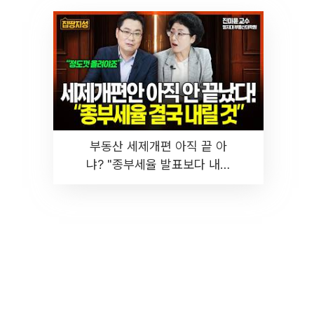
부동산 세제개편 아직 끝 아
냐? "종부세율 발표보다 내릴
것" 장기거주·양도세 전망 I 집
땅지성 I 김인만, 진미윤