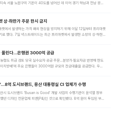
지속 서울 노원구의 기온이 40도를 넘어선 데 이어 경기 하남과 전남 광양
. 전국 대부분 지역에 폭염특보가 내려진 가운데 곳곳에서 39~40도 안팎
켓 상·하한가 주문 한시 금지
마켓에서 발생하는 가격 왜곡 현상을 방지하기 위해 이달 12일부터 프리마켓
기로 했다. 7일 넥스트레이드는 최근 프리마켓에서 발생한 소량의 상·하한
, 주문 오류로 인한 가격 급등락을 최소화하기 위한 비상 대응방안을 발표
 풀린다…은행권 3000억 공급
리·농협도 취급 검토 당국 실수요자 공급 주문…분양가·필요자금 반영해 한도
에이치방배’에 주요 은행들이 3000억원 규모의 잔금대출을 공급한다. 우리
하고 있어 향후 공급 규모가 늘어날 전망이다. 7일 금융권에 따르면 KB국
od'…8억 도시브랜드, 용산 대통령실 CI 업체가 수행
시 도시브랜드 ‘Busan is Good’ 개발 사업의 수행기관이 윤석열 정부
여했던 디자인 전문업체 피앤(P&)인 것으로 확인됐다. 8억 원이 투입된 부산
 부족과 디자인 정체성 논란에 휩싸였던 만큼, 사업 선정 과정과 결과물에