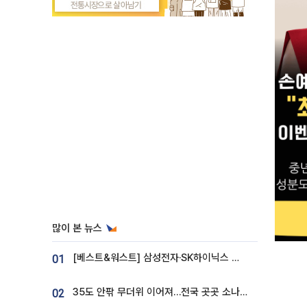
많이 본 뉴스
[베스트&워스트] 삼성전자·SK하이닉스 밀린 한 주…상상인증권은 85% 급등
01
35도 안팎 무더위 이어져…전국 곳곳 소나기 [오늘 날씨]
02