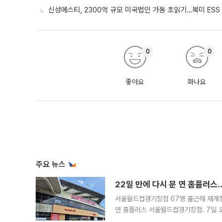
신성에스티, 2300억 규모 미국법인 가동 초읽기…북미 ESS
0
0
좋아요
화나요
주요 뉴스
22일 만에 다시 문 연 홈플러스
서울월드컵경기장점 67명 출근해 재개점 
연 홈플러스 서울월드컵경기장점. 7일 
우유, 과일 같은 신선식품이 차근차근 자