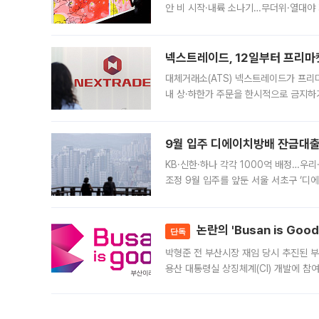
안 비 시작·내륙 소나기…무더위·열대야 
에서도 40도를 웃도는 기온이 관측됐다
의 극심한
넥스트레이드, 12일부터 프리마
대체거래소(ATS) 넥스트레이드가 프리
내 상·하한가 주문을 한시적으로 금지하
가 체결 사례와 관련해 설명자료를 내고
9월 입주 디에이치방배 잔금대출
KB·신한·하나 각각 1000억 배정…우
조정 9월 입주를 앞둔 서울 서초구 ‘디
은행과 NH농협은행도 대출 취급을 검토
민은행
논란의 'Busan is Go
단독
박형준 전 부산시장 재임 당시 추진된 부산
용산 대통령실 상징체계(CI) 개발에 참
도시브랜드 사업이 공개 이후 시민 공감