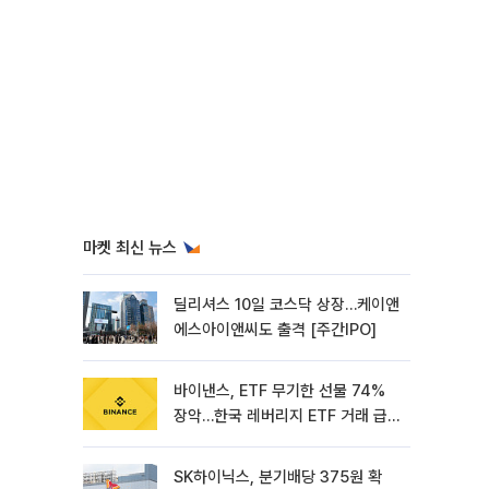
마켓 최신 뉴스
딜리셔스 10일 코스닥 상장…케이앤
에스아이앤씨도 출격 [주간IPO]
바이낸스, ETF 무기한 선물 74%
장악…한국 레버리지 ETF 거래 급
증 [e가상자산]
SK하이닉스, 분기배당 375원 확