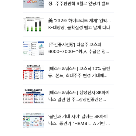
정…주주환원책 9월로 앞당겨 발표
美 ‘232조 하이브리드 제재’ 임박…
K-태양광, 불확실성 털고 날개 다나
[주간증시전망] 다음주 코스피
6000~7000⋯“外人 수급은 정책
이 변수”
[베스트&워스트] 코스닥 10% 급반
등…본느, 최대주주 변경 기대에
270% 폭등
[베스트&워스트] 삼성전자·SK하이
닉스 밀린 한 주…상상인증권은
85% 급등
'불안과 기대 사이' 널뛰는 SK하이
닉스…증권가 "HBM4·LTA 기반 펀
터멘털 견고"