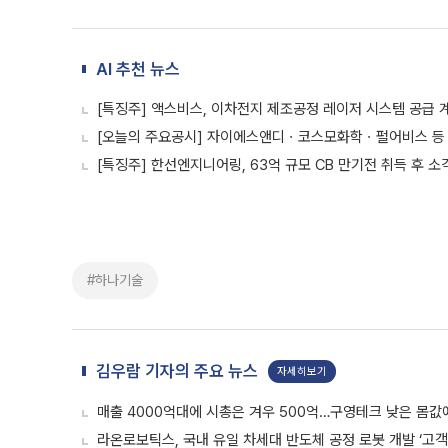
AI 추천 뉴스
[특징주] 액스비스, 이차전지 제조공정 레이저 시스템 공급 
[오늘의 주요공시] 자이에스앤디ㆍ코스모화학ㆍ펄어비스 등
[특징주] 한선엔지니어링, 63억 규모 CB 만기전 취득 후 
#하나기술
김우람 기자의 주요 뉴스
자세히보기
매출 4000억대에 시총은 겨우 500억…구영테크 낮은 몸값
라온로보틱스, 국내 유일 차세대 반도체 공정 로봇 개발 ‘고객