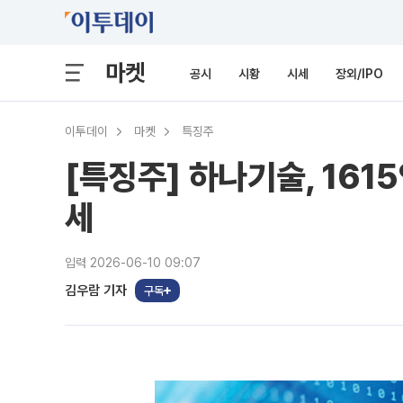
마켓
공시
시황
시세
장외/IPO
이투데이
마켓
특징주
[특징주] 하나기술, 16
세
입력 2026-06-10 09:07
김우람 기자
구독