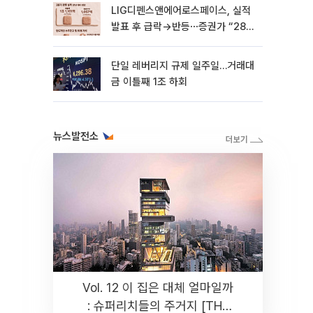
LIG디펜스앤에어로스페이스, 실적
발표 후 급락→반등⋯증권가 “28년
까지 튼튼”
단일 레버리지 규제 일주일…거래대
금 이틀째 1조 하회
뉴스발전소
Vol. 12 이 집은 대체 얼마일까
: 슈퍼리치들의 주거지 [THE