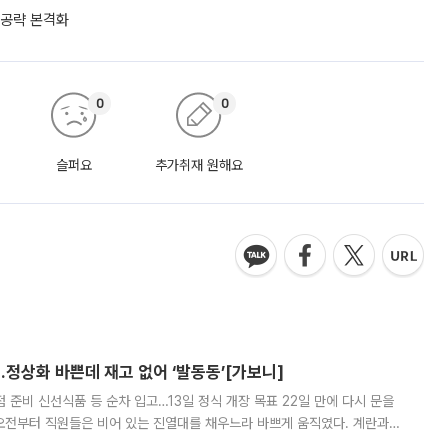
 공략 본격화
0
0
슬퍼요
추가취재 원해요
…정상화 바쁜데 재고 없어 ‘발동동’[가보니]
준비 신선식품 등 순차 입고…13일 정식 개장 목표 22일 만에 다시 문을
오전부터 직원들은 비어 있는 진열대를 채우느라 바쁘게 움직였다. 계란과
리를 잡기 시작했지만, 매장 곳곳엔 여전히 텅 빈 매대가 먼저 눈에 들어왔