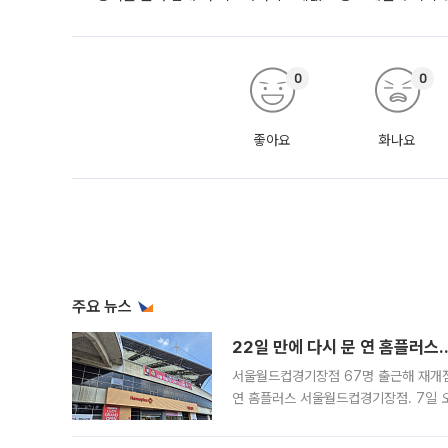
0
0
좋아요
화나요
주요 뉴스
22일 만에 다시 문 연 홈플러스
서울월드컵경기장점 67명 출근해 재개점 
연 홈플러스 서울월드컵경기장점. 7일 
우유, 과일 같은 신선식품이 차근차근 자