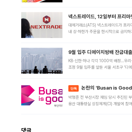
에서도 40도를 웃도는 기온이 관측됐다
의 극심한
넥스트레이드, 12일부터 프리마
대체거래소(ATS) 넥스트레이드가 프리
내 상·하한가 주문을 한시적으로 금지하
가 체결 사례와 관련해 설명자료를 내고
9월 입주 디에이치방배 잔금대출
KB·신한·하나 각각 1000억 배정…우
조정 9월 입주를 앞둔 서울 서초구 ‘디
은행과 NH농협은행도 대출 취급을 검토
민은행
논란의 'Busan is Go
단독
박형준 전 부산시장 재임 당시 추진된 부산
용산 대통령실 상징체계(CI) 개발에 참
도시브랜드 사업이 공개 이후 시민 공감
댓글