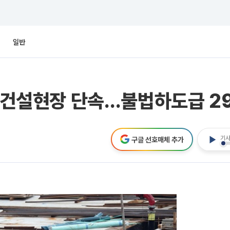
일반
권 건설현장 단속…불법하도급 2
기사
구글 선호매체 추가