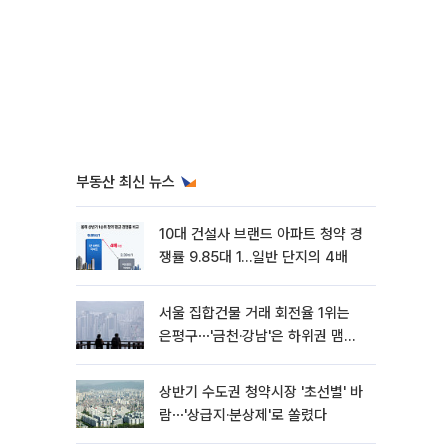
부동산 최신 뉴스
10대 건설사 브랜드 아파트 청약 경
쟁률 9.85대 1…일반 단지의 4배
서울 집합건물 거래 회전율 1위는
은평구⋯'금천·강남'은 하위권 맴돌
아
상반기 수도권 청약시장 '초선별' 바
람⋯'상급지·분상제'로 쏠렸다