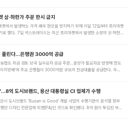
. 전국 대부분 지역에 폭염특보가 내려진 가운데 곳곳에서 39~40도 안팎
켓 상·하한가 주문 한시 금지
마켓에서 발생하는 가격 왜곡 현상을 방지하기 위해 이달 12일부터 프리마켓
기로 했다. 7일 넥스트레이드는 최근 프리마켓에서 발생한 소량의 상·하한
, 주문 오류로 인한 가격 급등락을 최소화하기 위한 비상 대응방안을 발표
 풀린다…은행권 3000억 공급
리·농협도 취급 검토 당국 실수요자 공급 주문…분양가·필요자금 반영해 한도
에이치방배’에 주요 은행들이 3000억원 규모의 잔금대출을 공급한다. 우리
하고 있어 향후 공급 규모가 늘어날 전망이다. 7일 금융권에 따르면 KB국
od'…8억 도시브랜드, 용산 대통령실 CI 업체가 수행
시 도시브랜드 ‘Busan is Good’ 개발 사업의 수행기관이 윤석열 정부
여했던 디자인 전문업체 피앤(P&)인 것으로 확인됐다. 8억 원이 투입된 부산
 부족과 디자인 정체성 논란에 휩싸였던 만큼, 사업 선정 과정과 결과물에