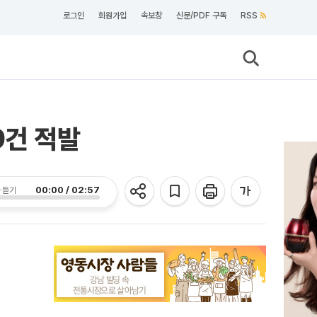
로그인
회원가입
속보창
신문/PDF 구독
RSS
9건 적발
00:00 / 02:57
 듣기