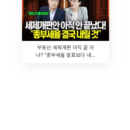
부동산 세제개편 아직 끝 아
냐? "종부세율 발표보다 내릴
것" 장기거주·양도세 전망 I 집
땅지성 I 김인만, 진미윤