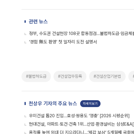
관련 뉴스
정부, 수도권 건설현장 108곳 합동점검…불법하도급·임금체
‘경험 無도 환영’ 첫 일자리 도전 설명서
#불법하도급
#건설업무등록
#건설산업기본법
천상우 기자의 주요 뉴스
자세히보기
우미건설 톱20 진입…효성·쌍용도 ‘껑충’ [2026 시평순위]
현대건설, 아파트·토건·건축 1위…산업·환경설비는 삼성E&A[
용적률 높여 임대 더 지으라더니…‘제값 보상’ 5개월째 국회