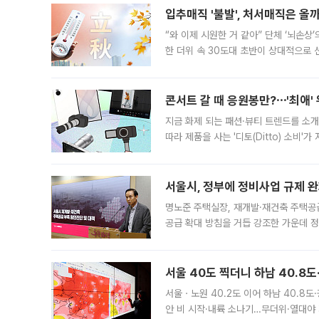
입추매직 '불발', 처서매직은 올
“와 이제 시원한 거 같아” 단체 ‘뇌손상
한 더위 속 30도대 초반이 상대적으로
지역에 있었습니다. 7월 말에는 서풍과
콘서트 갈 때 응원봉만?⋯'최애'
지금 화제 되는 패션·뷰티 트렌드를 소개
따라 제품을 사는 '디토(Ditto) 소비
어디일까요? 아이돌 콘서트 시작을 기다
서울시, 정부에 정비사업 규제 완화
명노준 주택실장, 재개발·재건축 주택공
공급 확대 방침을 거듭 강조한 가운데 정
면 반박하고 나섰다. 명노준 서울시 주택
서울 40도 찍더니 하남 40.8도
서울ㆍ노원 40.2도 이어 하남 40.8도
안 비 시작·내륙 소나기…무더위·열대야 