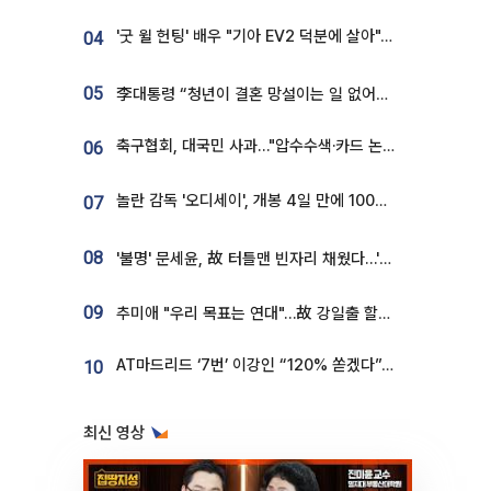
'굿 윌 헌팅' 배우 "기아 EV2 덕분에 살아"…교통사고 후 안전성 극찬
04
05
李대통령 “청년이 결혼 망설이는 일 없어야...제도상 불이익 조사”
축구협회, 대국민 사과…"압수수색·카드 논란 사죄, 강도 높은 쇄신"
06
놀란 감독 '오디세이', 개봉 4일 만에 100만 돌파⋯'왕사남' 보다 빠르다
07
08
'불명' 문세윤, 故 터틀맨 빈자리 채웠다…'거북이' 눈물의 최종 우승
09
추미애 "우리 목표는 연대"…故 강일출 할머니 흉상 제막
AT마드리드 ‘7번’ 이강인 “120% 쏟겠다”⋯시메오네 감독 “필요한 선수”
10
최신 영상