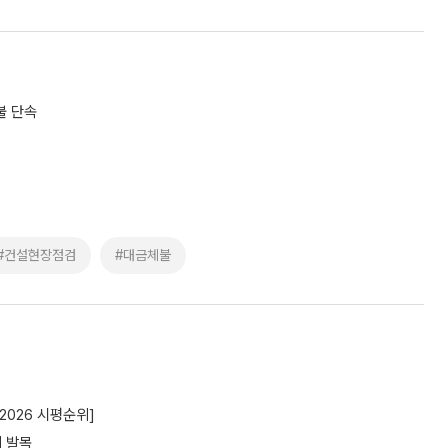
불 단속
#건설현장점검
#대금체불
2026 시평순위]
에 발목