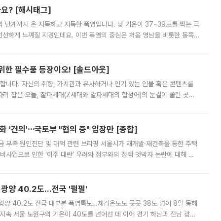
까요? [해시태그]
’의 단계까지 온 지독하고 지독한 폭염입니다. 낮 기온이 37~39도를 찍는 극
 선선하게 느껴질 지경인데요. 이번 폭염의 중심은 처음 영남을 비롯한 동쪽
 북서풍이 산맥을 넘어 영남 쪽으로 내려오면서 뜨겁고 건조해졌는데요.
 위한 필수품 등장이오! [솔드아웃]
합니다. 자신의 취향, 가치관과 유사하거나 인기 있는 인물 혹은 콘텐츠를
'가 자리 잡은 오늘, 잘파세대(Z세대와 알파세대의 합성어)의 눈길이 쏠린 곳은
리는 공연장. 응원봉만큼이나 눈에 띄는 게 있습니다. 공연이 시작되기
 '건의'⋯국토부 "협의 중" 입장만 [종합]
급 부족 원인진단 및 대책 관련 브리핑 서울시가 재개발·재건축을 통한 주택
비사업으로 인한 '이주 대란' 우려와 정부와의 정책 엇박자 논란에 대해 정
실장은 2031년까지 31만 가구 착공 목표에 차질이 없다는 입장이나,
·광양 40.2도…전국 '펄펄'
·광양 40.2도 전국 대부분 폭염특보…체감온도도 곳곳 38도 넘어 8일 동해
지속 서울 노원구의 기온이 40도를 넘어선 데 이어 경기 하남과 전남 광양