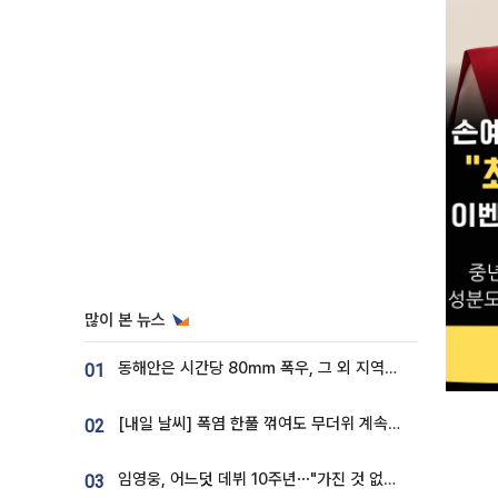
많이 본 뉴스
동해안은 시간당 80㎜ 폭우, 그 외 지역은 폭염…‘극과 극 날씨’
01
[내일 날씨] 폭염 한풀 꺾여도 무더위 계속⋯동해안 이틀 연속 비
02
임영웅, 어느덧 데뷔 10주년⋯"가진 것 없던 시절, 내 앞엔 20명의 팬뿐"
03