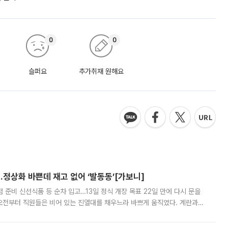
0
0
슬퍼요
추가취재 원해요
…정상화 바쁜데 재고 없어 ‘발동동’[가보니]
준비 신선식품 등 순차 입고…13일 정식 개장 목표 22일 만에 다시 문을
오전부터 직원들은 비어 있는 진열대를 채우느라 바쁘게 움직였다. 계란과
리를 잡기 시작했지만, 매장 곳곳엔 여전히 텅 빈 매대가 먼저 눈에 들어왔