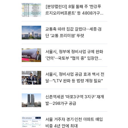
[분양캘린더] 8월 둘째 주 ‘한강푸
르지오리버프론트’ 등 4808가구
분양
교통축 따라 집값 갈렸다⋯세종·검
단 ‘교통 프리미엄’ 뚜렷
서울시, 정부에 정비사업 규제 완화
'건의'⋯국토부 "협의 중" 입장만
[종합]
서울시, 정비사업 공급 효과 백서 전
달⋯"LTV 완화 등 법령 개정 필요"
신촌역세권 '마포3구역 3지구' 재개
발⋯298가구 공급
서울 거주자 경기·인천 아파트 매입
비중 4년 만에 최대