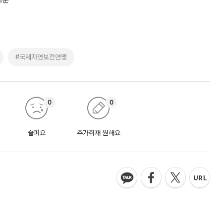
자문
#국제자연보전연맹
0
0
슬퍼요
추가취재 원해요