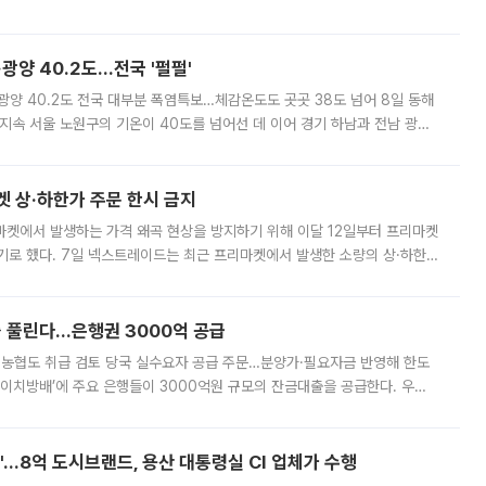
실장은 2031년까지 31만 가구 착공 목표에 차질이 없다는 입장이나,
·광양 40.2도…전국 '펄펄'
·광양 40.2도 전국 대부분 폭염특보…체감온도도 곳곳 38도 넘어 8일 동해
지속 서울 노원구의 기온이 40도를 넘어선 데 이어 경기 하남과 전남 광양
. 전국 대부분 지역에 폭염특보가 내려진 가운데 곳곳에서 39~40도 안팎
켓 상·하한가 주문 한시 금지
마켓에서 발생하는 가격 왜곡 현상을 방지하기 위해 이달 12일부터 프리마켓
기로 했다. 7일 넥스트레이드는 최근 프리마켓에서 발생한 소량의 상·하한
, 주문 오류로 인한 가격 급등락을 최소화하기 위한 비상 대응방안을 발표
 풀린다…은행권 3000억 공급
리·농협도 취급 검토 당국 실수요자 공급 주문…분양가·필요자금 반영해 한도
에이치방배’에 주요 은행들이 3000억원 규모의 잔금대출을 공급한다. 우리
하고 있어 향후 공급 규모가 늘어날 전망이다. 7일 금융권에 따르면 KB국
od'…8억 도시브랜드, 용산 대통령실 CI 업체가 수행