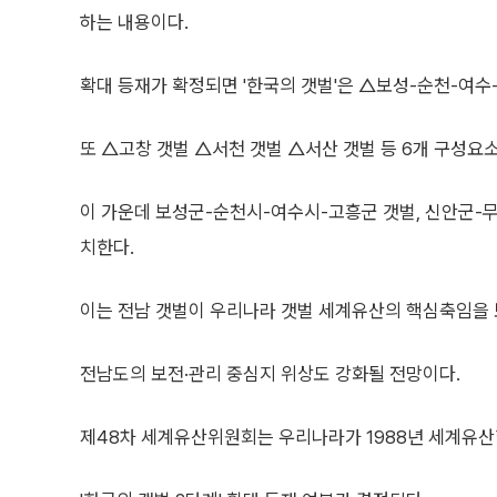
하는 내용이다.
확대 등재가 확정되면 '한국의 갯벌'은 △보성-순천-여수
또 △고창 갯벌 △서천 갯벌 △서산 갯벌 등 6개 구성요
이 가운데 보성군-순천시-여수시-고흥군 갯벌, 신안군-무
치한다.
이는 전남 갯벌이 우리나라 갯벌 세계유산의 핵심축임을 
전남도의 보전·관리 중심지 위상도 강화될 전망이다.
제48차 세계유산위원회는 우리나라가 1988년 세계유산