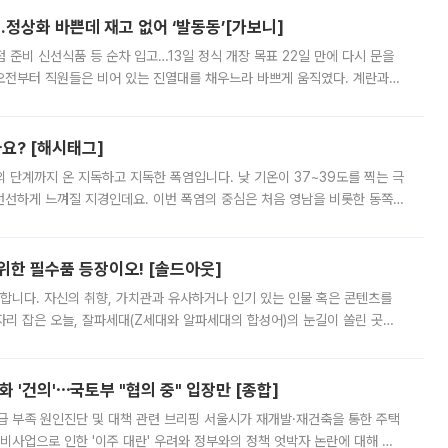
…정상화 바쁜데 재고 없어 ‘발동동’[가보니]
준비 신선식품 등 순차 입고…13일 정식 개장 목표 22일 만에 다시 문을
오전부터 직원들은 비어 있는 진열대를 채우느라 바쁘게 움직였다. 계란과
리를 잡기 시작했지만, 매장 곳곳엔 여전히 텅 빈 매대가 먼저 눈에 들어왔
까요? [해시태그]
’의 단계까지 온 지독하고 지독한 폭염입니다. 낮 기온이 37~39도를 찍는 극
 선선하게 느껴질 지경인데요. 이번 폭염의 중심은 처음 영남을 비롯한 동쪽
 북서풍이 산맥을 넘어 영남 쪽으로 내려오면서 뜨겁고 건조해졌는데요.
 위한 필수품 등장이오! [솔드아웃]
합니다. 자신의 취향, 가치관과 유사하거나 인기 있는 인물 혹은 콘텐츠를
'가 자리 잡은 오늘, 잘파세대(Z세대와 알파세대의 합성어)의 눈길이 쏠린 곳은
리는 공연장. 응원봉만큼이나 눈에 띄는 게 있습니다. 공연이 시작되기
 '건의'⋯국토부 "협의 중" 입장만 [종합]
급 부족 원인진단 및 대책 관련 브리핑 서울시가 재개발·재건축을 통한 주택
비사업으로 인한 '이주 대란' 우려와 정부와의 정책 엇박자 논란에 대해 정