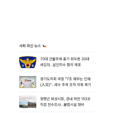
사회 최신 뉴스
70대 건물주에 흉기 휘두른 30대
세입자…살인미수 혐의 체포
경기도의회 국힘 "7조 채무는 인재
(人災)"…세수 추계 조작 의혹 제기
정명근 화성시장, 관내 하천 153곳
직접 전수조사…불법시설 정비