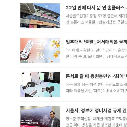
22일 만에 다시 문 연 홈플러스
서울월드컵경기장점 67명 출근해 재개점 
연 홈플러스 서울월드컵경기장점. 7일 
우유, 과일 같은 신선식품이 차근차근 자
입추매직 '불발', 처서매직은 올
“와 이제 시원한 거 같아” 단체 ‘뇌손상
한 더위 속 30도대 초반이 상대적으로
지역에 있었습니다. 7월 말에는 서풍과
콘서트 갈 때 응원봉만?⋯'최애'
지금 화제 되는 패션·뷰티 트렌드를 소개
따라 제품을 사는 '디토(Ditto) 소비
어디일까요? 아이돌 콘서트 시작을 기다
서울시, 정부에 정비사업 규제 완화
명노준 주택실장, 재개발·재건축 주택공
공급 확대 방침을 거듭 강조한 가운데 정