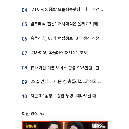
'2TV 생생정보' 오늘방송맛집- 배우 강성진 단골! 쌀국수ㆍ푸팟퐁 커리 맛집 '블○○○'
04
입추매직 '불발', 처서매직은 올까요? [해시태그]
05
홈플러스, 67개 핵심점포 13일 정식 개장…영업 재개 속도
06
'기사회생, 홈플러스 재개장' [포토]
07
08
日대기업 여름 보너스 평균 935만원⋯건설회사 1800만 넘어
22일 만에 다시 문 연 홈플러스…정상화 바쁜데 재고 없어 ‘발동동’[가보니]
09
차인표 "동생 구강암 투병…떠나보낼 때 가장 힘들었다”
10
최신 영상