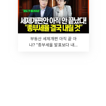
부동산 세제개편 아직 끝 아
냐? "종부세율 발표보다 내릴
것" 장기거주·양도세 전망 I 집
땅지성 I 김인만, 진미윤