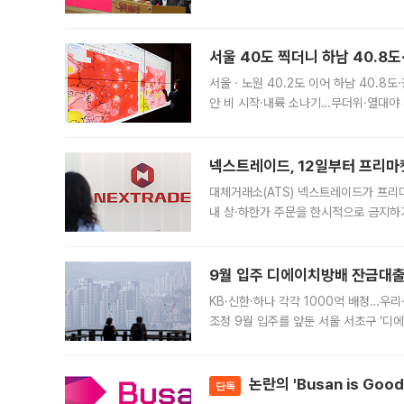
면 반박하고 나섰다. 명노준 서울시 주택
서울 40도 찍더니 하남 40.8도
서울ㆍ노원 40.2도 이어 하남 40.8도
안 비 시작·내륙 소나기…무더위·열대야 
에서도 40도를 웃도는 기온이 관측됐다
의 극심한
넥스트레이드, 12일부터 프리마
대체거래소(ATS) 넥스트레이드가 프리
내 상·하한가 주문을 한시적으로 금지하
가 체결 사례와 관련해 설명자료를 내고
9월 입주 디에이치방배 잔금대출
KB·신한·하나 각각 1000억 배정…우
조정 9월 입주를 앞둔 서울 서초구 ‘디
은행과 NH농협은행도 대출 취급을 검토
민은행
논란의 'Busan is Go
단독