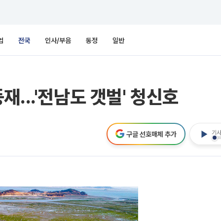
업
전국
인사/부음
동정
일반
...'전남도 갯벌' 청신호
기사
구글 선호매체 추가