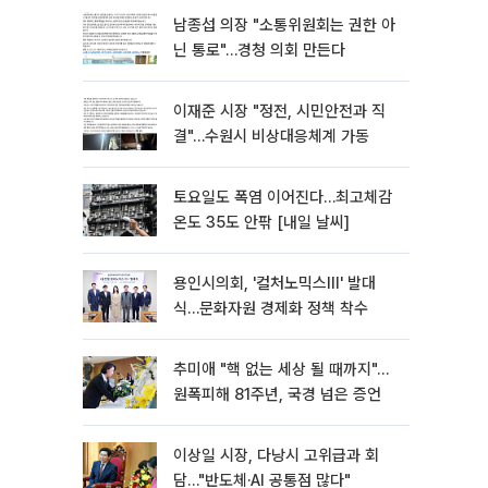
남종섭 의장 "소통위원회는 권한 아
닌 통로"…경청 의회 만든다
이재준 시장 "정전, 시민안전과 직
결"…수원시 비상대응체계 가동
토요일도 폭염 이어진다…최고체감
온도 35도 안팎 [내일 날씨]
용인시의회, '컬처노믹스Ⅲ' 발대
식…문화자원 경제화 정책 착수
추미애 "핵 없는 세상 될 때까지"…
원폭피해 81주년, 국경 넘은 증언
이상일 시장, 다낭시 고위급과 회
담…"반도체·AI 공통점 많다"