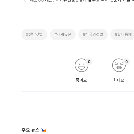
‘태릉CC 개발’, 세계유산영향평가 앞두고 국제 전문가 기술 
#전남갯벌
#세계유산
#한국의갯벌
#확대등재
0
0
좋아요
화나요
주요 뉴스