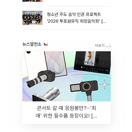
청소년 주도 음악·인권 프로젝트
'2026 투포원뮤직 희망음악회' [포
토]
뉴스발전소
콘서트 갈 때 응원봉만?⋯'최
애' 위한 필수품 등장이오! [솔
드아웃]