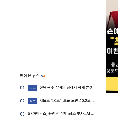
많이 본 뉴스
전북 완주 삼례읍 공장서 화재 발생
01
속보
서울도 '40도'…오늘 노원 40.2도 기록
02
속보
SK하이닉스, 용인·청주에 54조 투자…AI 메모리 생산기지 키운다
03