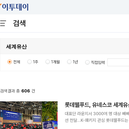
검색
전체
1주
1개월
1년
직접입력
검색결과 총
606
건
롯데웰푸드, 유네스코 세계유
대표단 라운지서 3000여 명 대상 빼빼
션 전달…K-패키지 관심 롯데웰푸드는 지난달 19일부터 29일까지 부산 벡스코에서 열린 제48차
유네스코 세계유산위원회에 공식 협력