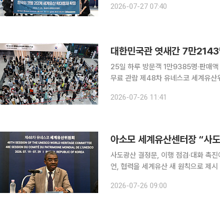
2026-07-27 07:40
이에 따라 무안갯벌은 전 세계가 공동
25일 하루 방문객 1만9385명·판매
무료 관람 제48차 유네스코 세계유산위원회 개최를 기념해 부산 벡스코에 마련된 ‘대한민국관(K-
Heritage House)’에 개관 후 
2026-07-26 11:41
은 1억4638만200원으로 집계됐다. 
사도광산 결정문, 이행 점검·대화 촉
언, 협력을 세계유산 새 원칙으로 제시 “부산선언의 ‘협력’, 세계유산 체계 잇는 여섯 번째 C” 라자
르 엘룬두 아소모 유네스코 세계유산센
2026-07-26 09:00
개발 논란을 두고 당사자 간 대화와 협