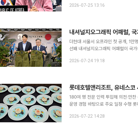
여수·고흥·무안·서산갯벌을 품으며 세
2026-07-25 13:16
종을 보호하는 핵심 서식지로서 가치를
내셔널지오그래픽 어패럴, 국
더현대 서울서 오프라인 첫 공개, 1만
선봬 내셔널지오그래픽 어패럴이 국가유산청과 협업한 ‘K헤리티지’ 컬렉션을 선보인 팝업스토어에
1만명이 넘는 인파가 몰리며 성황리에 마무리됐다. 더네이쳐홀딩스의 
2026-07-24 19:18
16일부터 22일까지 여의도 더현대 
롯데호텔앤리조트, 유네스코 
180여 명 전문 인력 투입해 의전·만
운영 경험 바탕으로 주요 일정 수행 롯데호텔앤리조트가 최근 부산에서 개막한 ‘제48차 유네스코
세계유산위원회’​의 공식 행사 운영을 
2026-07-22 14:28
엘 부산은 행사 기간 주요 만찬을 담당