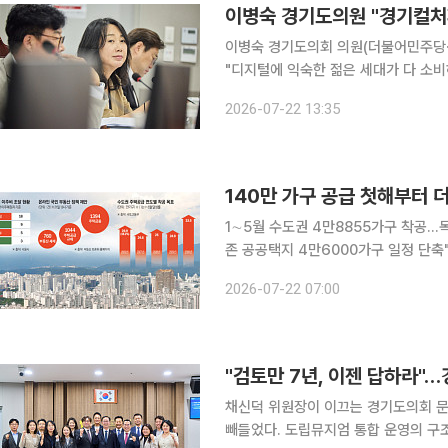
이병숙 경기도의원 "경기컬처
이병숙 경기도의회 의원(더불어민주당·
"디지털에 익숙한 젊은 세대가 다 소
했다. 편리하다는 디지털 서비스가 오히려 문화 소외의 벽을 세우고 있다는 예리한 지적이다. 여기
2026-07-22 13:35
에 세계유산 종합계획 미수립까지 "법
1∼5월 수도권 4만8855가구 착공…목
존 공공택지 4만6000가구 일정 단축"
2030년까지 수도권에서 140만 가
2026-07-22 07:00
까지 실적은 연간 목표의 20%를 밑돌
"검토만 7년, 이젠 답하라"
채신덕 위원장이 이끄는 경기도의회 문
빼들었다. 도립뮤지엄 통합 운영의 구조적 모순, 7년째 표류하는 공공기관 이전, 문화 소외지역 방