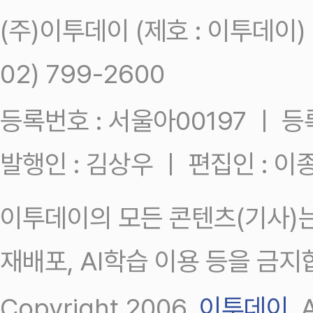
(주)이투데이 (제호 : 이투데이
02) 799-2600
등록번호 : 서울아00197 ㅣ 등록일
발행인 : 김상우 ㅣ 편집인 : 
이투데이의 모든 콘텐츠(기사)는
재배포, AI학습 이용 등을 금지
Copyright 2006.
이투데이
.