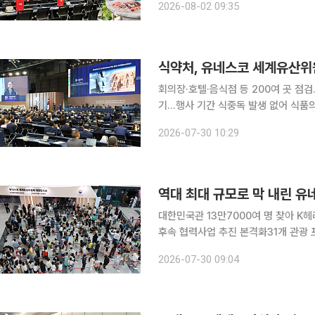
2026-08-02 09:35
식약처, 유네스코 세계유산위원
회의장·호텔·음식점 등 200여 곳 점
기…행사 기간 식중독 발생 없어 식품의약품안전처는 19일부터 29일까지 부산에서 열린 제48차
유네스코 세계유산위원회 기간 식중독 
2026-07-30 10:29
도 
대한민국관 13만7000여 명 찾아 K
후속 협력사업 추진 본격화31개 관광 프로
에서 3140명이 참가한 제48차 유네
2026-07-30 09:04
역대 가장 많은 참가자를 기록한 이번