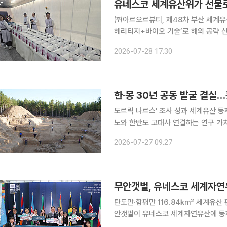
유네스코 세계유산위가 선물로 
㈜아르오르뷰티, 제48차 부산 세계유
헤리티지+바이오 기술’로 해외 공략 신생 K뷰티 스타트업이 대형 글로벌 기업의 전유물이던 대형
국제행사 무대에서 존재감을 드러냈다. 
2026-07-28 17:30
폐막하는 유네스코 세계유산위원회 공
한·몽 30년 공동 발굴 결실
도르릭 나르스' 조사 성과 세계유산 
노와 한반도 고대사 연결하는 연구 가치 주목 한국과 몽골이 30년 가까이 이어온 
과가 유네스코 세계유산 등재로 이어졌다
2026-07-27 09:27
Nars) 흉노 무덤군'을 포함한 '흉노 
무안갯벌, 유네스코 세계자연
탄도만·함평만 116.84㎢ 세계유산 
안갯벌이 유네스코 세계자연유산에 등재됐다. 27일 무안군에 따르면 부산 벡스코에
유네스코 세계유산위원회에서 무안갯벌이