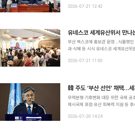
치까지 경기도 문화·체육·관광 정책의
2026-07-21 12:42
"검토만 반복하지 말고 이제는 답을 내
유네스코 세계유산위서 만나는
부산 벡스코에 홍보관 운영…식품명인 
과·식혜 등 시식 유네스코 세계유산위원회가 열리는 부산에서 김장과 장 담그기 문화부터 할랄·비건
제품까지 K-푸드의 과거와 현재, 미래를 한자리에서 선보인
2026-07-21 11:00
까지 부산 벡스코에서 열리는 제48
무력분쟁·기후변화 대응 위한 국제 공
제시국제 포럼·유산 회복력 지원 등 후속사업 12건 추진 제48차
정부가 주도한 ‘세계유산에 관한 부산 선언(B
2026-07-20 14:24
산 선언’)’을 채택했다. 선언에는 세계