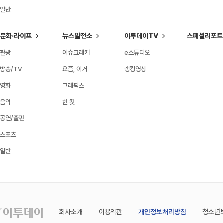
일반
문화·라이프
뉴스발전소
이투데이TV
스페셜리포트
관광
이슈크래커
e스튜디오
방송/TV
요즘, 이거
랭킹영상
영화
그래픽스
음악
한 컷
공연/출판
스포츠
일반
회사소개
이용약관
개인정보처리방침
청소년