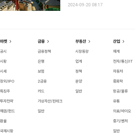
한다. 발길 닿는 곳마다 모든 게 쉼이
2024-09-20 08:17
룬, 유・무형의 유교 문화 자원을 간직
마켓
금융
부동산
산업
공시
금융정책
시장동향
재계
시황
은행
업계
전자/통신/IT
시세
보험
정책
자동차
장외/IPO
2금융
분양
중화학
특징주
카드
일반
항공/물류
투자전략
가상자산/핀테크
유통
채권/펀드
일반
의료/바이오
환율
중기/벤처
국제시황
일반