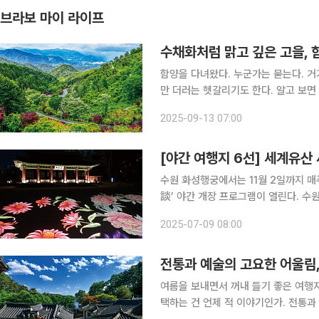
브라보 마이 라이프
수채화처럼 맑고 깊은 고을, 
함양을 다녀왔다. 누군가는 묻는다. 
만 더러는 헷갈리기도 한다. 알고 보면
의 자연임을 알린 곳, 경남 함양이다. 함양 가는 길, 지안재와 오도재 어느 날 계획 없이 길을 떠나고
2025-09-13 07:00
싶을 때가 있다. 이럴 때 차를 몰아 구
[야간 여행지 6선] 세계유산
수원 화성행궁에서는 11월 2일까지 매주
談’ 야간 개장 프로그램이 열린다. 
경제를 활성화하기 위해 추진하는 사업이
2025-07-09 08:00
시 10분, 7시 10분, 8시 10분부터 
전통과 예술의 고요한 어울림
여름을 보내면서 꺼내 들기 좋은 여행
택하는 건 언제 적 이야기인가. 전통