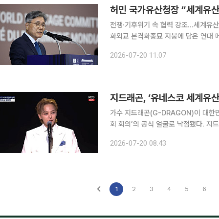
전쟁·기후위기 속 협력 강조…세계유산
화외교 본격화종묘 지붕에 담은 연대 메시지…세계유산
지붕처럼 이번 위원회가 전 세계인을 
2026-07-20 11:07
지드래곤, ‘유네스코 세계유산
가수 지드래곤(G-DRAGON)이 대
회 회의’의 공식 얼굴로 낙점됐다. 지드래곤은 19일 부산 벡스코(BEXCO)에서 열린 ‘제48차 유네
스코 세계유산위원회’ 개막식에 참석
2026-07-20 08:43
한국이 유네스코 세계유산협약 가입 이
1
2
3
4
5
6