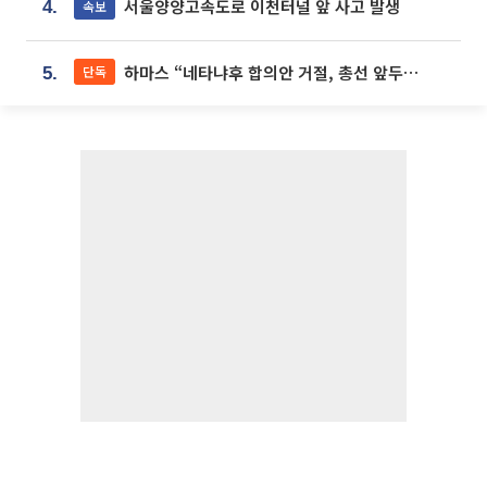
서울양양고속도로 이천터널 앞 사고 발생
속보
4.
하마스 “네타냐후 합의안 거절, 총선 앞두고 시간 끌기”
단독
5.