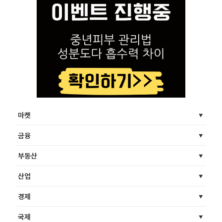
마켓
금융
부동산
산업
경제
국제