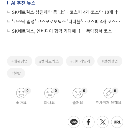
AI 추천 뉴스
SK네트웍스·삼진제약 등 ‘上’…코스피 4개·코스닥 10개 ↑
‘코스닥 입성’ 코스모로보틱스 '따따블'…코스피 4개·코스닥 8개 상한가
SK네트웍스, 엔비디아 협력 기대에 ↑⋯폭락장서 코스피 1개ㆍ코스닥 7개 '上‘
#대원강업
#랩지노믹스
#타이거일렉
#일정실업
#한탑
0
0
0
0
좋아요
화나요
슬퍼요
추가취재 원해요