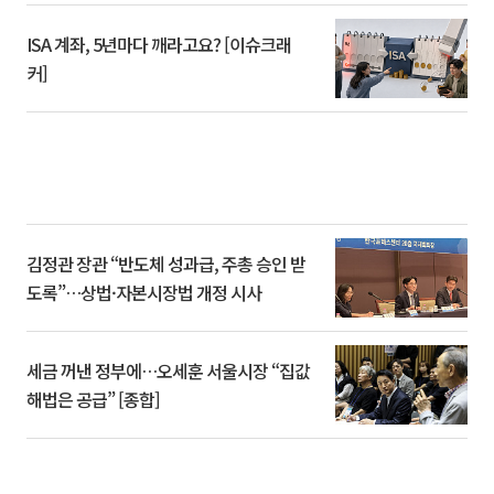
ISA 계좌, 5년마다 깨라고요? [이슈크래
커]
김정관 장관 “반도체 성과급, 주총 승인 받
도록”…상법·자본시장법 개정 시사
세금 꺼낸 정부에…오세훈 서울시장 “집값
해법은 공급” [종합]