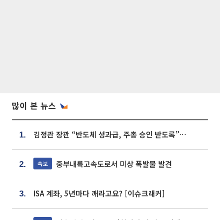
많이 본 뉴스
김정관 장관 “반도체 성과급, 주총 승인 받도록”…상법·자본시장법 개정 시사
1.
중부내륙고속도로서 미상 폭발물 발견
속보
2.
ISA 계좌, 5년마다 깨라고요? [이슈크래커]
3.