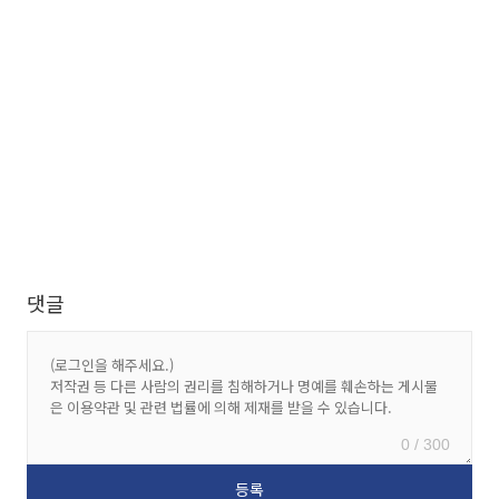
댓글
0 / 300