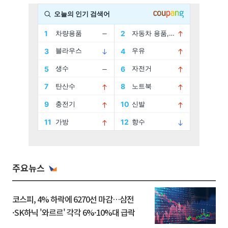
주요뉴스
코스피, 4% 하락에 6270선 마감…삼전
·SK하닉 '와르르' 각각 6%·10%대 급락