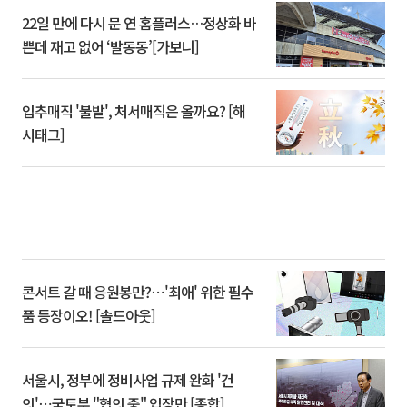
22일 만에 다시 문 연 홈플러스…정상화 바
쁜데 재고 없어 ‘발동동’[가보니]
입추매직 '불발', 처서매직은 올까요? [해
시태그]
콘서트 갈 때 응원봉만?⋯'최애' 위한 필수
품 등장이오! [솔드아웃]
서울시, 정부에 정비사업 규제 완화 '건
의'⋯국토부 "협의 중" 입장만 [종합]