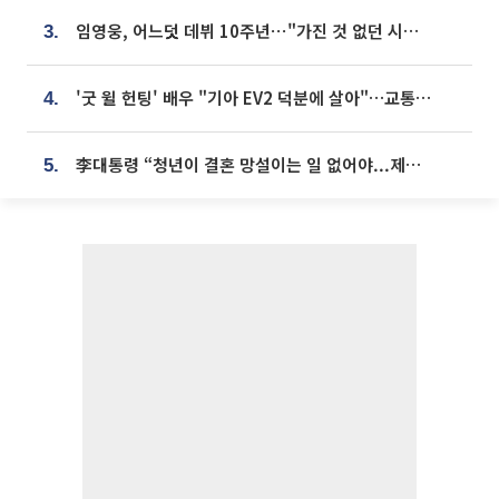
임영웅, 어느덧 데뷔 10주년⋯"가진 것 없던 시절, 내 앞엔 20명의 팬뿐"
3.
'굿 윌 헌팅' 배우 "기아 EV2 덕분에 살아"…교통사고 후 안전성 극찬
4.
李대통령 “청년이 결혼 망설이는 일 없어야...제도상 불이익 조사”
5.