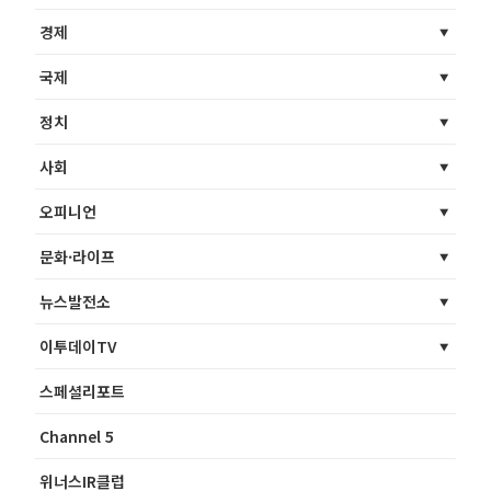
경제
국제
정치
사회
오피니언
문화·라이프
뉴스발전소
이투데이TV
스페셜리포트
Channel 5
위너스IR클럽