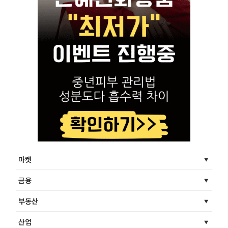
마켓
금융
부동산
산업