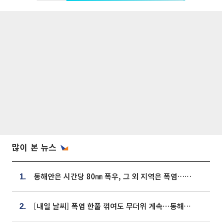
많이 본 뉴스
동해안은 시간당 80㎜ 폭우, 그 외 지역은 폭염…‘극과 극 날씨’
1.
[내일 날씨] 폭염 한풀 꺾여도 무더위 계속⋯동해안 이틀 연속 비
2.