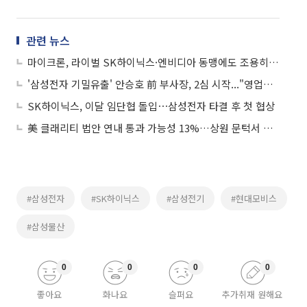
관련 뉴스
마이크론, 라이벌 SK하이닉스·엔비디아 동맹에도 조용히 웃는 이유
'삼성전자 기밀유출' 안승호 前 부사장, 2심 시작..."영업비밀 여부 다툴 것"
SK하이닉스, 이달 임단협 돌입⋯삼성전자 타결 후 첫 협상
美 클래리티 법안 연내 통과 가능성 13%…상원 문턱서 제동
#삼성전자
#SK하이닉스
#삼성전기
#현대모비스
#삼성물산
0
0
0
0
좋아요
화나요
슬퍼요
추가취재 원해요