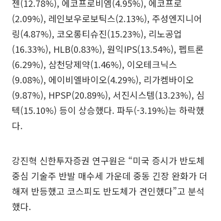
젠(12.78%), 에코프로비엠(4.95%), 에코프로
(2.09%), 레인보우로보틱스(2.13%), 주성엔지니어
링(4.87%), 코오롱티슈진(15.23%), 리노공업
(16.33%), HLB(0.83%), 원익IPS(13.54%), 펩트론
(6.29%), 삼천당제약(1.46%), 이오테크닉스
(9.08%), 에이비엘바이오(4.29%), 리가켐바이오
(9.87%), HPSP(20.89%), 서진시스템(13.23%), 심
텍(15.10%) 등이 상승했다. 파두(-3.19%)는 하락했
다.
강진혁 신한투자증권 연구원은 “미국 증시가 반도체
중심 기술주 반발 매수세 가운데 중동 긴장 완화가 더
해져 반등했고 코스피도 반도체가 견인했다”고 분석
했다.