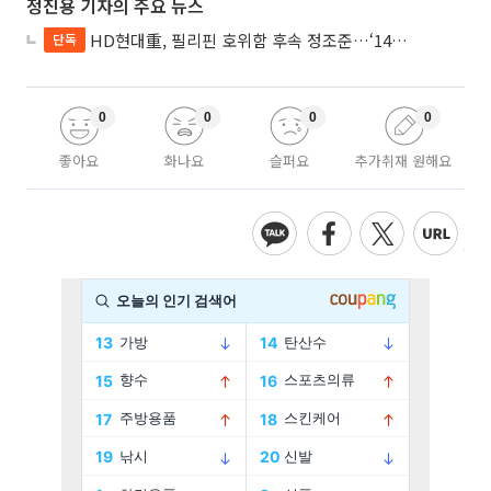
정진용 기자의 주요 뉴스
HD현대重, 필리핀 호위함 후속 정조준…‘14척+α’ 싹쓸이 노린다
단독
0
0
0
0
좋아요
화나요
슬퍼요
추가취재 원해요