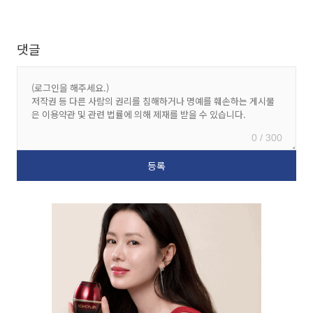
댓글
0 / 300