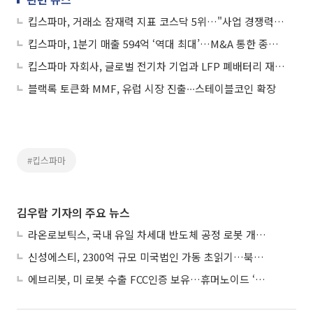
킵스파마, 거래소 잠재력 지표 코스닥 5위…"사업 경쟁력 강화ㆍ주요 파이프라인 개발"
킵스파마, 1분기 매출 594억 ‘역대 최대’…M&A 통한 종합 헬스케어 체제 구축
킵스파마 자회사, 글로벌 전기차 기업과 LFP 폐배터리 재활용 계약 체결…“20조원 시장 선점 본격화”
블랙록 토큰화 MMF, 유럽 시장 진출∙∙∙스테이블코인 확장
#킵스파마
김우람 기자의 주요 뉴스
라온로보틱스, 국내 유일 차세대 반도체 공정 로봇 개발 ‘고객사 테스트 진행’
신성에스티, 2300억 규모 미국법인 가동 초읽기…북미 ESS 공략 본격화
에브리봇, 미 로봇 수출 FCC인증 보유…휴머노이드 ‘AI 두뇌’ 탑재 속도