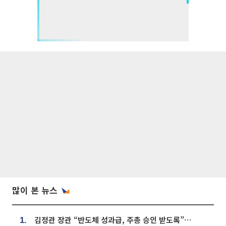
많이 본 뉴스
김정관 장관 “반도체 성과급, 주총 승인 받도록”…상법·자본시장법 개정 시사
1.