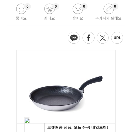
0
0
0
0
좋아요
화나요
슬퍼요
추가취재 원해요