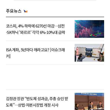
주요뉴스
코스피, 4% 하락에 6270선 마감…삼전
·SK하닉 '와르르' 각각 6%·10%대 급락
ISA 계좌, 5년마다 깨라고요? [이슈크래
커]
김정관 장관 “반도체 성과급, 주총 승인 받
도록”…상법·자본시장법 개정 시사