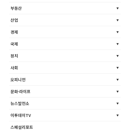
부동산
산업
경제
국제
정치
사회
오피니언
문화·라이프
뉴스발전소
이투데이TV
스페셜리포트