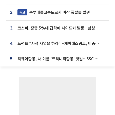
중부내륙고속도로서 미상 폭발물 발견
속보
2.
코스피, 장중 5%대 급락에 사이드카 발동…삼성·SK 동반 폭락
3.
트럼프 “자석 사업을 하라”…제이에스링크, 비중국 영구자석 공급망 구축 속도
4.
티웨이항공, 새 이름 '트리니티항공' 첫발…SSC 전략 본격화
5.