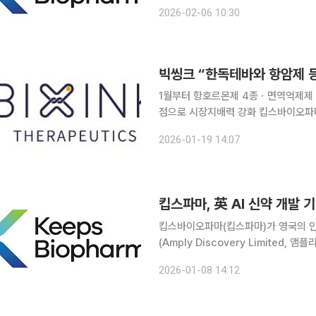
코와 의료용 확대경(루페, Loupe) 
2026-02-06 10:30
계약을 체결했다고 6일 밝혔다. 킵스
1월부터 항호르몬제 4종ㆍ면역억제제 
점으로 시장지배력 강화 킵스바이오파마(킵스파마)의 자회사 빅씽크테라퓨틱스(빅씽크)는 한독테
바와 항암제, 면역억제제 등 5종의 의
2026-01-19 14:07
은 이번 항암제 라인업 확대로만 연간 
킵스바이오파마(킵스파마)가 영국의 인공
(Amply Discovery Limited
속도를 낸다. 킵스파마는 최근 바이오텍 자회사를 통해 앰플리 주식 80만6653주를 취득하는 계약
2026-01-08 14:12
을 체결했다고 8일 밝혔다. 취득 지분율