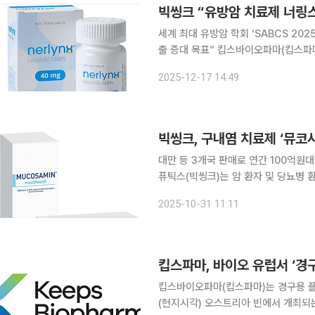
빅씽크 “유방암 치료제 너링스
세계 최대 유방암 학회 ‘SABCS 20
출 증대 목표” 킵스바이오파마(킵스파마)의 자회사 빅씽크테라퓨틱스(빅씽크)가 판매하는 유방암
치료제 ‘너링스정’(성분명 네라티닙)이
2025-12-17 14:49
World Data)를 통해 안전성과 내약
빅씽크, 구내염 치료제 ‘뮤
대만 등 3개국 판매로 연간 100억원대 매출 기대 킵스바이오파마(킵스파마
퓨틱스(빅씽크)는 암 환자 및 당뇨병 환
레이시아에서 잇따라 판매허가를 얻었다고 31일 밝혔다. 기존 대
2025-10-31 11:11
확대되면서 동남아 3개국에서만 연간 
킵스파마, 바이오 유럽서 ‘경
킵스바이오파마(킵스파마)는 경구용 플
(현지시각) 오스트리아 빈에서 개최되는 ‘