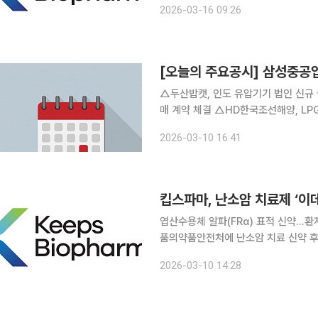
2026-03-16 09:26
2023년 매출 921억원과 비교하면 2
[오늘의 주요공시] 삼성중
△두산밥캣, 인도 유압기기 법인 신규
매 계약 체결 △HD한국조선해양, LP
임 △케이씨텍, SK하이닉스에 698억
2026-03-10 16:41
계약 체결 △지엠비코리아, 보통주 1주
엽산수용체 알파(FRα) 표적 신약…환자 50명 대상 최
품의약품안전처에 난소암 치료 신약 후보
계획 승인 신청(IND)을 완료했다고 10일 밝혔다. 이번 임상시험은 엽산수용
2026-03-10 14:28
중등도 이상인 백금 저항성 고등급 장