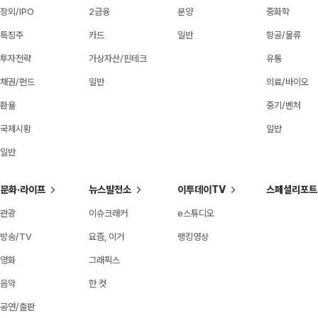
장외/IPO
2금융
분양
중화학
특징주
카드
일반
항공/물류
투자전략
가상자산/핀테크
유통
채권/펀드
일반
의료/바이오
환율
중기/벤처
국제시황
일반
일반
문화·라이프
뉴스발전소
이투데이TV
스페셜리포트
관광
이슈크래커
e스튜디오
방송/TV
요즘, 이거
랭킹영상
영화
그래픽스
음악
한 컷
공연/출판