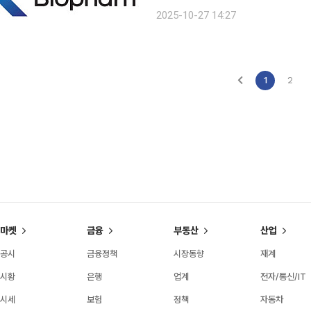
파트너십 확장에 나선다고 27일 밝혔다. 올해로 31회째 열리는 바이오 유럽은 유럽 최대 규
2025-10-27 14:27
건의료기술 거래의 장으로, 매년 전 세
1
2
마켓
금융
부동산
산업
공시
금융정책
시장동향
재계
시황
은행
업계
전자/통신/IT
시세
보험
정책
자동차