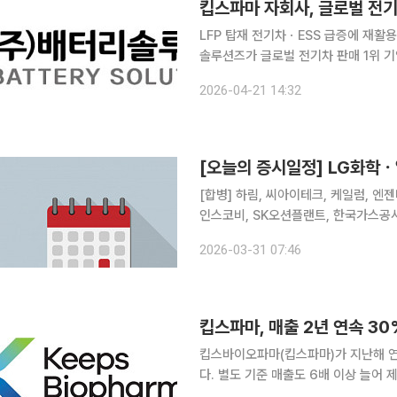
LFP 탑재 전기차ㆍESS 급증에 재활용 수요 폭발적 성장 
솔루션즈가 글로벌 전기차 판매 1위 
(LFP) 폐배터리 재활용 시장 선점에 나선다. 킵스바이오파마(킵스파마) 자회사 
2026-04-21 14:32
A사 한국법인과 전기차 폐배터리 재활
[오늘의 증시일정] LG화
[합병] 하림, 씨아이테크, 케일럼, 엔젠바이오 [상호변경] 인티큐브 [주주총회] 
인스코비, SK오션플랜트, 한국가스공사
해양, 벽산, SUN&L, KC그린홀딩스
2026-03-31 07:46
풀무원, 태경산업, 강원랜드, 영흥, 황
킵스파마, 매출 2년 연속 3
킵스바이오파마(킵스파마)가 지난해 연결
다. 별도 기준 매출도 6배 이상 늘어 제약
측에 따르면 2025년 연결 기준 매출액