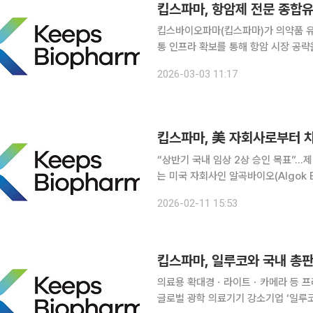
킵스파마, 항암제 전문 종합유
킵스바이오파마(킵스파마)가 의약품 유
통 인프라 확보를 통해 항암 시장 공
략이다. 킵스파마는 전문의약품 유통업체인 자회사 케이피티(KPT)를 통해 항암제 전문 종합유통기
2026-03-03 11:17
업 ‘엘피스팜’ 지분 92%를 인수, 
“상반기 국내 임상 2상 승인 목표”…제네릭 약가 인
는 미국 자회사인 알곡바이오(Algok 
(Idetrexed)’의 한국과 동남아시
2026-02-11 15:53
결했다고 11일 밝혔다. 킵스
킵스파마, 일루코와 국내 총
의료용 확대경ㆍ라이트ㆍ카메라 등 프리미엄 의료기기
글로벌 광학 의료기기 강소기업 ‘일루코’와 손