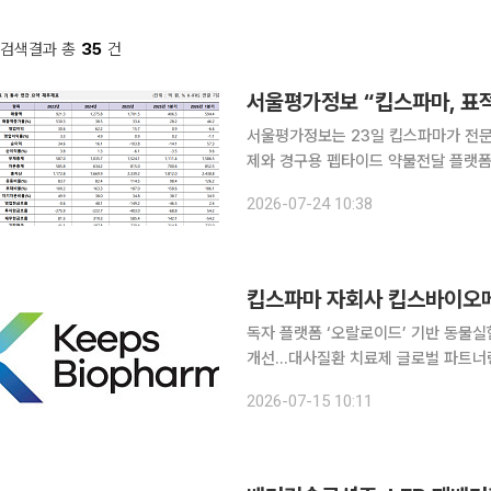
검색결과 총
35
건
서울평가정보는 23일 킵스파마가 전문
제와 경구용 펩타이드 약물전달 플랫폼
가했다. 핵심 파이프라인의 임상 진전
2026-07-24 10:38
이날 한국IR협의회의 의뢰로 발간한 
독자 플랫폼 ‘오랄로이드’ 기반 동물
개선…대사질환 치료제 글로벌 파트너링 시동 킵스바이오파마의 자회사인 킵스바
적인 약물 전달 기술을 적용한 먹는 
2026-07-15 10:11