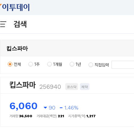
검색
전체
1주
1개월
1년
직접입력
킵스파마
256940
코스닥
제약
6,060
90
1.46%
거래량
36,500
거래대금(백만)
221
시가총액(억)
1,217