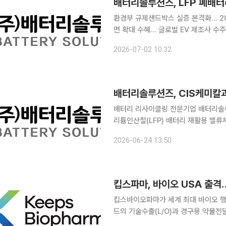
배터리솔루션즈, LFP 폐배
환경부 규제샌드박스 실증 본격화… 20
면 확대 수혜… 글로벌 EV 제조사 수주 이어 성장 동력 확보
즈가 정부의 폐배터리 순환이용 실증사
2026-07-02 10:32
규제 완화 특례에 이어 정부의 재정 
배터리솔루션즈, CIS케미칼과
배터리 리사이클링 전문기업 배터리솔루
리튬인산철(LFP) 배터리 재활용 밸류
선점을 위한 행보로 해석된다. 킵스바이오파마(킵스파마)는 자회사 배터리솔루션즈가 국내 이차전
2026-06-24 13:50
지 재활용 기업 CIS케미칼과 'LFP 
킵스바이오파마가 세계 최대 바이오 행
드의 기술수출(L/O)과 경구용 약물전
이오메드가 동반 참가해 글로벌 제약사들과 파트