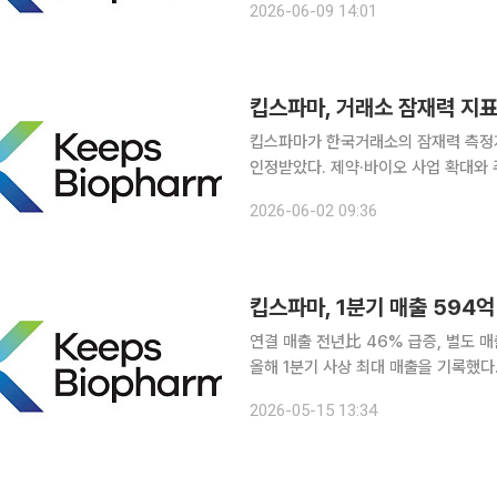
2026-06-09 14:01
일 미국 샌디에이고에서 열리는 ‘바이오
킵스파마가 한국거래소의 잠재력 측정
인정받았다. 제약·바이오 사업 확대와
대감도 커지고 있다. 킵스파마는 한국거래소가 분석하는 종목별 잠재력 측정지표에서 코스닥 전체
2026-06-02 09:36
5위를 기록
연결 매출 전년比 46% 급증, 별도 매출은 21배 폭
올해 1분기 사상 최대 매출을 기록했다
업 구조를 재편한 노력이 실적으로 이어졌다는 평가다. 15일 금융
2026-05-15 13:34
킵스파마의 올해 1분기 연결 기준 매출