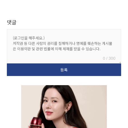
댓글
0 / 300