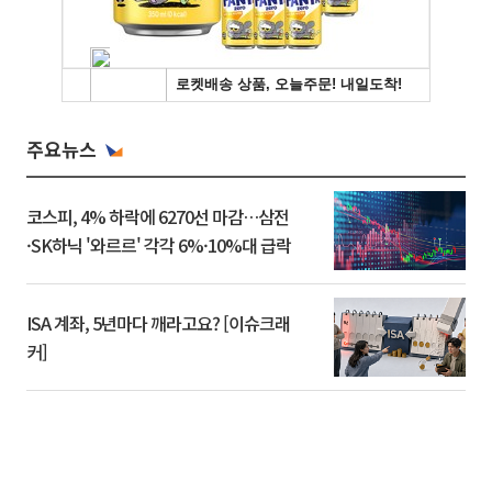
주요뉴스
코스피, 4% 하락에 6270선 마감…삼전
·SK하닉 '와르르' 각각 6%·10%대 급락
ISA 계좌, 5년마다 깨라고요? [이슈크래
커]