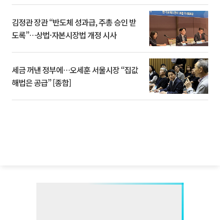
김정관 장관 “반도체 성과급, 주총 승인 받
도록”…상법·자본시장법 개정 시사
세금 꺼낸 정부에…오세훈 서울시장 “집값
해법은 공급” [종합]