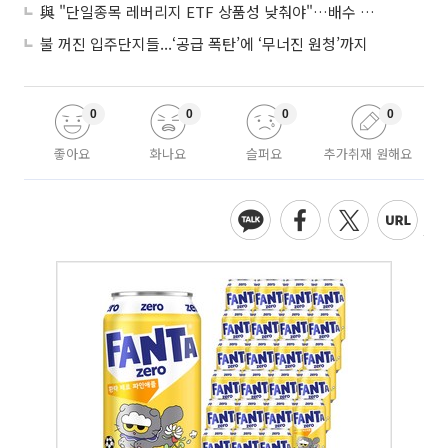
與 "단일종목 레버리지 ETF 상품성 낮춰야"…배수 조정안도 거론
불 꺼진 입주단지들...‘공급 폭탄’에 ‘무너진 원청’까지
0
0
0
0
좋아요
화나요
슬퍼요
추가취재 원해요