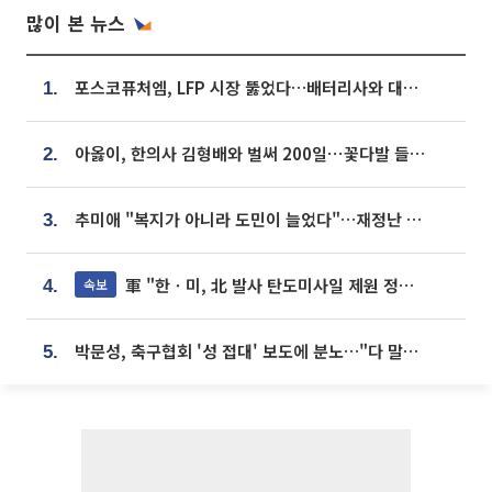
많이 본 뉴스
포스코퓨처엠, LFP 시장 뚫었다…배터리사와 대규모 장기 공급 합의
1.
아옳이, 한의사 김형배와 벌써 200일⋯꽃다발 들고 "프러포즈 아냐"
2.
추미애 "복지가 아니라 도민이 늘었다"…재정난 책임론 정면돌파
3.
軍 "한ㆍ미, 北 발사 탄도미사일 제원 정밀분석 중"
속보
4.
박문성, 축구협회 '성 접대' 보도에 분노…"다 말아먹으려고 작정했나"
5.