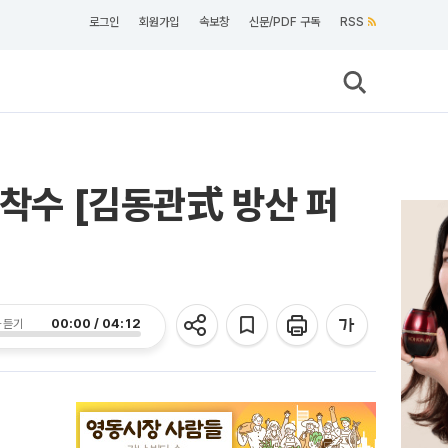
로그인
회원가입
속보창
신문/PDF 구독
RSS
 착수 [김동관式 방산 퍼
00:00 / 04:12
 듣기