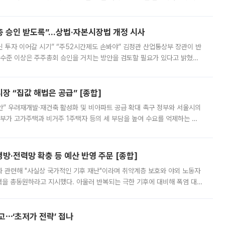
 ‘만능 절세 통장’으로 불리는 개인종합자산관리계좌(ISA)가 두 갈래로 개
주총 승인 받도록”…상법·자본시장법 개정 시사
닌 투자 이어갈 시기” “주52시간제도 손봐야” 김정관 산업통상부 장관이 반
 수준 이상은 주주총회 승인을 거치는 방안을 검토할 필요가 있다고 밝혔다.
배구조와 주주권 강화 논의가 이어지는 가운데, 핵심 연구인력에 대한
 “집값 해법은 공급” [종합]
안” 우려재개발·재건축 활성화 및 비아파트 공급 확대 촉구 정부와 서울시의
정부가 고가주택과 비거주 1주택자 등의 세 부담을 높여 수요를 억제하는 카
키울 것이라며 세금이 아닌 공급이 근본적인 처방이라고 전면 반박했다.
방·전력망 확충 등 예산 반영 주문 [종합]
과 관련해 "사실상 국가적인 기후 재난"이라며 취약계층 보호와 야외 노동자
정력을 총동원하라고 지시했다. 아울러 반복되는 극한 기후에 대비해 폭염 대응
영하는 방안도 검토하라고 주문했다. 이 대통령은 이날 폭염·가뭄 대
예고⋯‘초저가 전략’ 접나