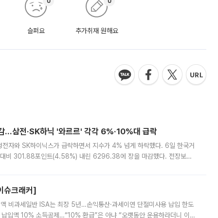
0
0
슬퍼요
추가취재 원해요
감…삼전·SK하닉 '와르르' 각각 6%·10%대 급락
삼성전자와 SK하이닉스가 급락하면서 지수가 4% 넘게 하락했다. 6일 한국거
비 301.88포인트(4.58%) 내린 6296.38에 장을 마감했다. 전장보다
스피는 장중 한때 6550.94까지 오르기도 했으나 6238.32까지 밀리기도 했
[이슈크래커]
 전액 비과세일반 ISA는 최장 5년…손익통산·과세이연 단절미사용 납입 한도
납입액 10% 소득공제…“10% 환급”은 아냐 “오랫동안 운용하라더니 이제