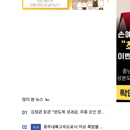
많이 본 뉴스
김정관 장관 “반도체 성과급, 주총 승인 받도록”…상법·자본시장법 개정 시사
01
중부내륙고속도로서 미상 폭발물 발견
02
속보