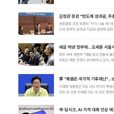
는 5년마다 계좌를 해지하라는 건가요?”
편을
김정관 장관 “반도체 성과급, 
관훈클럽 초청 토론회 “이익 나눌 때 아
도체 업계의 성과급 지급과 관련해 일정
최근 상법·자본시장법 개정으로 기업 지
세금 꺼낸 정부에…오세훈 서울시장
정부 세제 개편에 “매물 잠김·전월세 불
부동산 해법 전쟁이 본격화하고 있다. 
드를 꺼내자 서울시는 전·월세 부담만 
李 "폭염은 국가적 기후재난"…냉
이재명 대통령은 6일 사상 최악의 폭염
안전 등 인명 피해를 막는 데 모든 행
인프라 확충 계획을 내년도 예산안에 반
中 딥시크, AI 가격 대폭 인상 