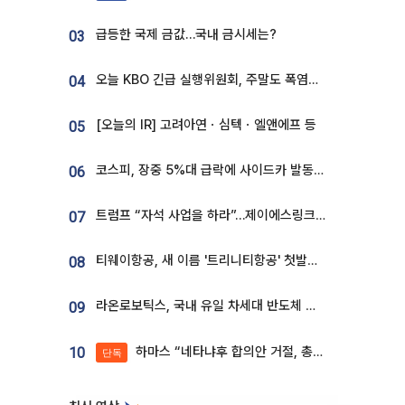
급등한 국제 금값…국내 금시세는?
03
오늘 KBO 긴급 실행위원회, 주말도 폭염취소 될까
04
[오늘의 IR] 고려아연ㆍ심텍ㆍ엘앤에프 등
05
코스피, 장중 5%대 급락에 사이드카 발동…삼성·SK 동반 폭락
06
트럼프 “자석 사업을 하라”…제이에스링크, 비중국 영구자석 공급망 구축 속도
07
티웨이항공, 새 이름 '트리니티항공' 첫발…SSC 전략 본격화
08
라온로보틱스, 국내 유일 차세대 반도체 공정 로봇 개발 ‘고객사 테스트 진행’
09
하마스 “네타냐후 합의안 거절, 총선 앞두고 시간 끌기”
10
단독