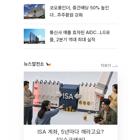
코오롱인더, 중간배당 50% 높인
다…주주환원 강화
통신사 매출 효자된 AIDC…LG유
플, 2분기 역대 최대 실적
뉴스발전소
ISA 계좌, 5년마다 깨라고요?
[이슈크래커]