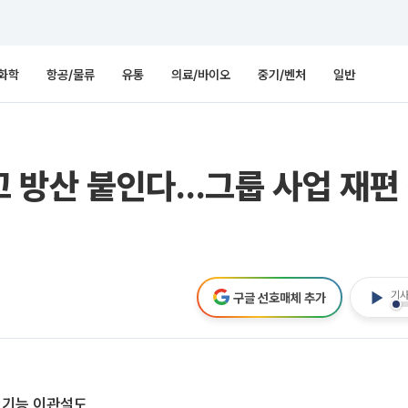
화학
항공/물류
유통
의료/바이오
중기/벤처
일반
떼고 방산 붙인다…그룹 사업 재편
기사
구글 선호매체 추가
 기능 이관설도