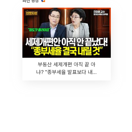
최신 영상
부동산 세제개편 아직 끝 아
냐? "종부세율 발표보다 내릴
것" 장기거주·양도세 전망 I 집
땅지성 I 김인만, 진미윤