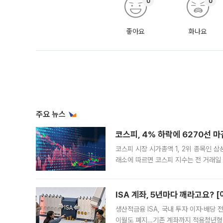
0
0
좋아요
화나요
주요 뉴스
코스피, 4% 하락에 6270선 마
코스피 시장 시가총액 1, 2위 종목인 
래소에 따르면 코스피 지수는 전 거래일 대
1.81% 내린 6478.75에 출발한 코
다. 이날 오전
ISA 계좌, 5년마다 깨라고요? 
생산적금융 ISA, 국내 투자 이자·배당
이월도 폐지…기존 계좌까지 적용청년형 