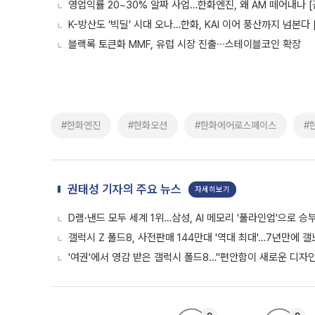
영업익률 20~30% 알짜 사업…한화엔진, 왜 AM 떼어내나 
K-방산도 ‘빅딜’ 시대 오나…한화, KAI 이어 풍산까지 넘본다
블랙록 토큰화 MMF, 유럽 시장 진출∙∙∙스테이블코인 확장
#한화엔진
#한화오션
#한화에어로스페이스
#
권태성 기자의 주요 뉴스
자세히보기
D램·낸드 모두 세계 1위…삼성, AI 메모리 '풀라인업'으로 승
갤럭시 Z 폴드8, 사전판매 144만대 '역대 최대'…7년만에 갤
'여권'에서 영감 받은 갤럭시 폴드8…"편안함이 새로운 디자인 