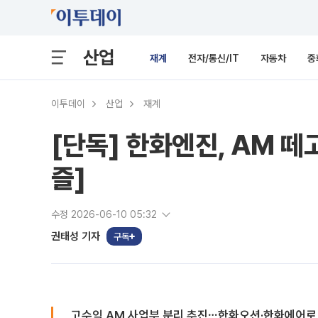
산업
재계
전자/통신/IT
자동차
중
이투데이
산업
재계
[단독] 한화엔진, AM 
즐]
수정 2026-06-10 05:32
권태성 기자
구독
고수익 AM 사업부 분리 추진⋯한화오션·한화에어로