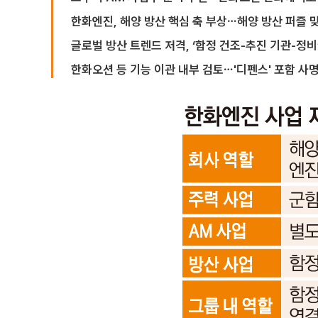
한화엔진, 해양 방산 핵심 축 부상⋯해양 방산 퍼즐 
글로벌 방산 트렌드 저격, ‘함정 건조-추진 기관-정비
한화오션 등 기능 이관 내부 검토⋯'디펜스' 포함 사