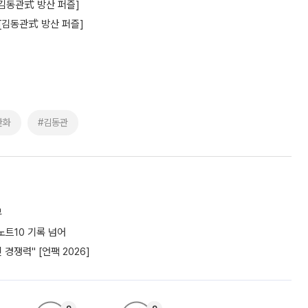
[김동관式 방산 퍼즐]
 [김동관式 방산 퍼즐]
한화
#김동관
부
노트10 기록 넘어
경쟁력" [언팩 2026]