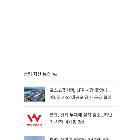
산업 최신 뉴스
포스코퓨처엠, LFP 시장 뚫었다…
배터리사와 대규모 장기 공급 합의
웹젠, 신작 부재에 실적 감소…하반
기 신작 마케팅 강화
보령, 상반기 영업익 440억, 전년