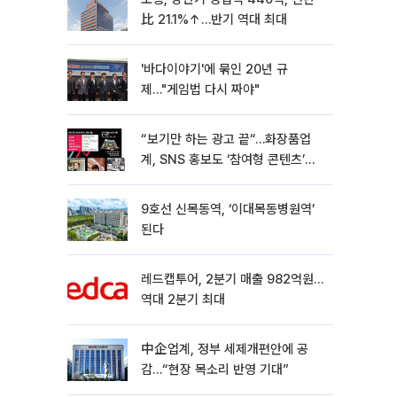
比 21.1%↑…반기 역대 최대
'바다이야기'에 묶인 20년 규
제…"게임법 다시 짜야"
“보기만 하는 광고 끝“…화장품업
계, SNS 홍보도 ‘참여형 콘텐츠’로
변모[K뷰티 라방戰]
9호선 신목동역, ‘이대목동병원역’
된다
레드캡투어, 2분기 매출 982억원…
역대 2분기 최대
中企업계, 정부 세제개편안에 공
감…“현장 목소리 반영 기대”