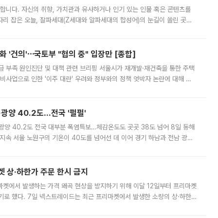
합니다. 자신의 취향, 가치관과 유사하거나 인기 있는 인물 혹은 콘텐츠를
'가 자리 잡은 오늘, 잘파세대(Z세대와 알파세대의 합성어)의 눈길이 쏠린 곳은
리는 공연장. 응원봉만큼이나 눈에 띄는 게 있습니다. 공연이 시작되기
 '건의'⋯국토부 "협의 중" 입장만 [종합]
급 부족 원인진단 및 대책 관련 브리핑 서울시가 재개발·재건축을 통한 주택
비사업으로 인한 '이주 대란' 우려와 정부와의 정책 엇박자 논란에 대해 정
실장은 2031년까지 31만 가구 착공 목표에 차질이 없다는 입장이나,
·광양 40.2도…전국 '펄펄'
·광양 40.2도 전국 대부분 폭염특보…체감온도도 곳곳 38도 넘어 8일 동해
지속 서울 노원구의 기온이 40도를 넘어선 데 이어 경기 하남과 전남 광양
. 전국 대부분 지역에 폭염특보가 내려진 가운데 곳곳에서 39~40도 안팎
켓 상·하한가 주문 한시 금지
마켓에서 발생하는 가격 왜곡 현상을 방지하기 위해 이달 12일부터 프리마켓
기로 했다. 7일 넥스트레이드는 최근 프리마켓에서 발생한 소량의 상·하한
, 주문 오류로 인한 가격 급등락을 최소화하기 위한 비상 대응방안을 발표