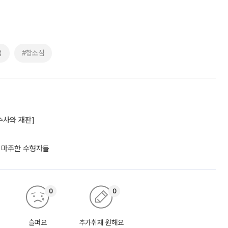
법
#항소심
수사와 재판]
포 마주한 수형자들
0
0
슬퍼요
추가취재 원해요