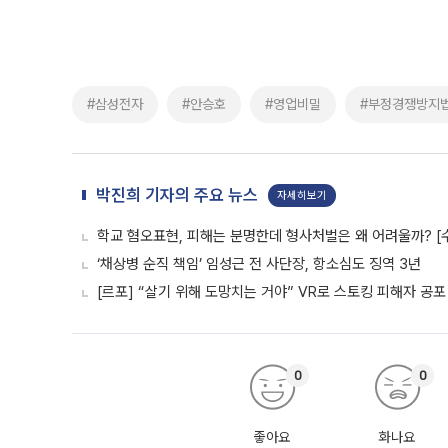
#삼성전자
#안승호
#영업비밀
#부정경쟁방지
박진희 기자의 주요 뉴스
자세히보기
학교 혐오표현, 피해는 분명한데 형사처벌은 왜 어려울까? [
‘채상병 순직 책임’ 임성근 전 사단장, 항소심도 징역 3년
[르포] “살기 위해 도망치는 거야” VR로 스토킹 피해자 공
0
0
좋아요
화나요