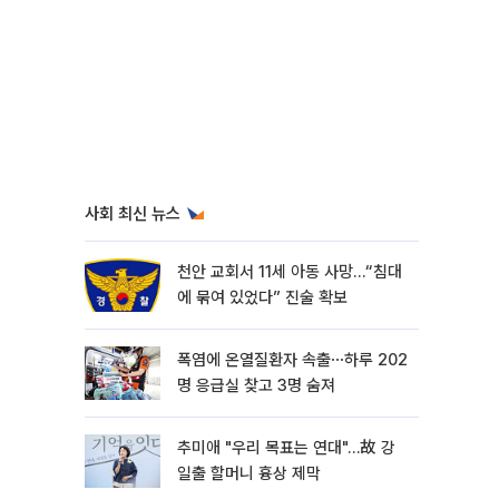
사회 최신 뉴스
천안 교회서 11세 아동 사망…“침대
에 묶여 있었다” 진술 확보
폭염에 온열질환자 속출⋯하루 202
명 응급실 찾고 3명 숨져
추미애 "우리 목표는 연대"…故 강
일출 할머니 흉상 제막