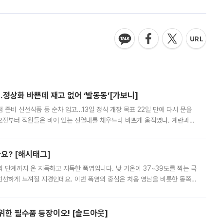
…정상화 바쁜데 재고 없어 ‘발동동’[가보니]
준비 신선식품 등 순차 입고…13일 정식 개장 목표 22일 만에 다시 문을
오전부터 직원들은 비어 있는 진열대를 채우느라 바쁘게 움직였다. 계란과
리를 잡기 시작했지만, 매장 곳곳엔 여전히 텅 빈 매대가 먼저 눈에 들어왔
까요? [해시태그]
’의 단계까지 온 지독하고 지독한 폭염입니다. 낮 기온이 37~39도를 찍는 극
 선선하게 느껴질 지경인데요. 이번 폭염의 중심은 처음 영남을 비롯한 동쪽
 북서풍이 산맥을 넘어 영남 쪽으로 내려오면서 뜨겁고 건조해졌는데요.
 위한 필수품 등장이오! [솔드아웃]