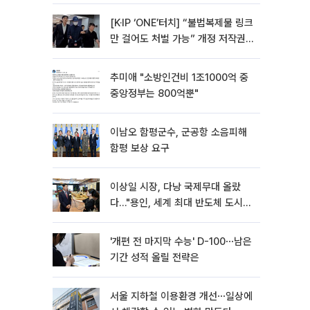
[K·IP ‘ONE’터치] “불법복제물 링크
만 걸어도 처벌 가능” 개정 저작권
법 어떻게 바뀌었나
추미애 "소방인건비 1조1000억 중
중앙정부는 800억뿐"
이남오 함평군수, 군공항 소음피해
함평 보상 요구
이상일 시장, 다낭 국제무대 올랐
다…"용인, 세계 최대 반도체 도시
된다"
'개편 전 마지막 수능' D-100⋯남은
기간 성적 올릴 전략은
서울 지하철 이용환경 개선⋯일상에