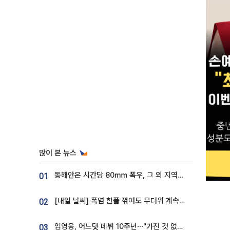
많이 본 뉴스
동해안은 시간당 80㎜ 폭우, 그 외 지역은 폭염…‘극과 극 날씨’
01
[내일 날씨] 폭염 한풀 꺾여도 무더위 계속⋯동해안 이틀 연속 비
02
임영웅, 어느덧 데뷔 10주년⋯"가진 것 없던 시절, 내 앞엔 20명의 팬뿐"
03