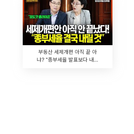
부동산 세제개편 아직 끝 아
냐? "종부세율 발표보다 내릴
것" 장기거주·양도세 전망 I 집
땅지성 I 김인만, 진미윤