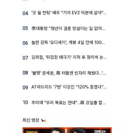
'굿 윌 헌팅' 배우 "기아 EV2 덕분에 살아"…교통사고 후 안전성 극찬
04
05
李대통령 “청년이 결혼 망설이는 일 없어야...제도상 불이익 조사”
놀란 감독 '오디세이', 개봉 4일 만에 100만 돌파⋯'왕사남' 보다 빠르다
06
김희철, '뒤집힌 태극기' 지적 후 정치색 논란…"좌우 떠나 우리나라 국기"
07
08
'불명' 문세윤, 故 터틀맨 빈자리 채웠다…'거북이' 눈물의 최종 우승
AT마드리드 ‘7번’ 이강인 “120% 쏟겠다”⋯시메오네 감독 “필요한 선수”
09
10
추미애 "우리 목표는 연대"…故 강일출 할머니 흉상 제막
최신 영상