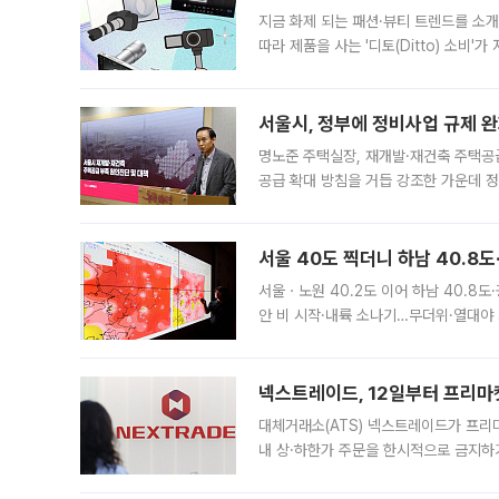
지금 화제 되는 패션·뷰티 트렌드를 소개
따라 제품을 사는 '디토(Ditto) 소비
어디일까요? 아이돌 콘서트 시작을 기다
서울시, 정부에 정비사업 규제 완화
명노준 주택실장, 재개발·재건축 주택공
공급 확대 방침을 거듭 강조한 가운데 정
면 반박하고 나섰다. 명노준 서울시 주택
서울 40도 찍더니 하남 40.8도
서울ㆍ노원 40.2도 이어 하남 40.8도
안 비 시작·내륙 소나기…무더위·열대야 
에서도 40도를 웃도는 기온이 관측됐다
의 극심한
넥스트레이드, 12일부터 프리마
대체거래소(ATS) 넥스트레이드가 프리
내 상·하한가 주문을 한시적으로 금지하
가 체결 사례와 관련해 설명자료를 내고