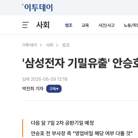
사회
법조
교육
사건/사고
노동/취
이투데이
사회
법조
'삼성전자 기밀유출' 안승호
입력 2026-06-09 12:18
박진희 기자
구독
다음 달 7일 2차 공판기일 예정
안승호 전 부사장 측 "영업비밀 해당 여부 다툴 것"