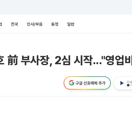
업
전국
인사/부음
동정
일반
 前 부사장, 2심 시작..."영업
기사
구글 선호매체 추가