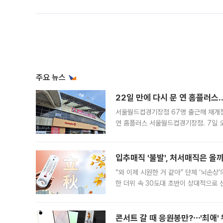
주요 뉴스
22일 만에 다시 문 연 홈플러스
서울월드컵경기장점 67명 출근해 재개점 
연 홈플러스 서울월드컵경기장점. 7일 
우유, 과일 같은 신선식품이 차근차근 자
입추매직 '불발', 처서매직은 올
“와 이제 시원한 거 같아” 단체 ‘뇌손상
한 더위 속 30도대 초반이 상대적으로
지역에 있었습니다. 7월 말에는 서풍과
콘서트 갈 때 응원봉만?⋯'최애'