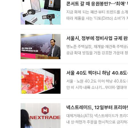
콘서트 갈 때 응원봉만?⋯'최애'
지금 화제 되는 패션·뷰티 트렌드를 소개
따라 제품을 사는 '디토(Ditto) 소비
어디일까요? 아이돌 콘서트 시작을 기다
서울시, 정부에 정비사업 규제 완화
명노준 주택실장, 재개발·재건축 주택공
공급 확대 방침을 거듭 강조한 가운데 정
면 반박하고 나섰다. 명노준 서울시 주택
서울 40도 찍더니 하남 40.8도
서울ㆍ노원 40.2도 이어 하남 40.8도
안 비 시작·내륙 소나기…무더위·열대야 
에서도 40도를 웃도는 기온이 관측됐다
의 극심한
넥스트레이드, 12일부터 프리마
대체거래소(ATS) 넥스트레이드가 프리
내 상·하한가 주문을 한시적으로 금지하