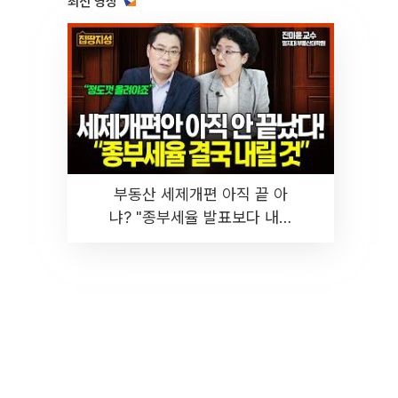
최신 영상
부동산 세제개편 아직 끝 아
냐? "종부세율 발표보다 내릴
것" 장기거주·양도세 전망 I 집
땅지성 I 김인만, 진미윤