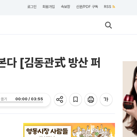
로그인
회원가입
속보창
신문/PDF 구독
RSS
넘본다 [김동관式 방산 퍼
00:00 / 03:55
 듣기