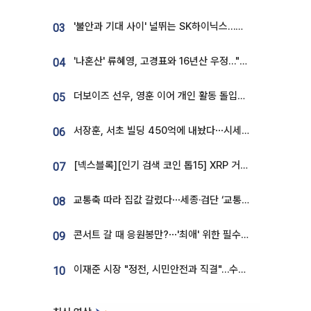
'불안과 기대 사이' 널뛰는 SK하이닉스…증권가 "HBM4·LTA 기반 펀터멘털 견고"
03
'나혼산' 류혜영, 고경표와 16년산 우정…"자취방서 부모님과 마주쳐"
04
더보이즈 선우, 영훈 이어 개인 활동 돌입⋯앳에어리어와 전속계약
05
서장훈, 서초 빌딩 450억에 내놨다⋯시세차익은
06
[넥스블록][인기 검색 코인 톱15] XRP 거래량 14억달러…ETHGas 급등·Bless 급락…고변동 알트 부각
07
교통축 따라 집값 갈렸다⋯세종·검단 ‘교통 프리미엄’ 뚜렷
08
콘서트 갈 때 응원봉만?⋯'최애' 위한 필수품 등장이오! [솔드아웃]
09
이재준 시장 "정전, 시민안전과 직결"…수원시 비상대응체계 가동
10