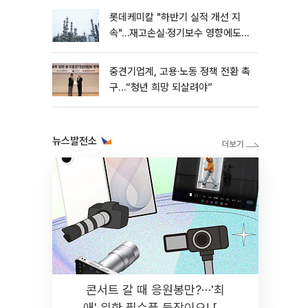
롯데케미칼 "하반기 실적 개선 지
속"…재고손실·정기보수 영향에도
흑자 유지
중견기업계, 고용·노동 정책 전환 촉
구…“청년 희망 되살려야”
뉴스발전소
콘서트 갈 때 응원봉만?⋯'최
애' 위한 필수품 등장이오! [솔