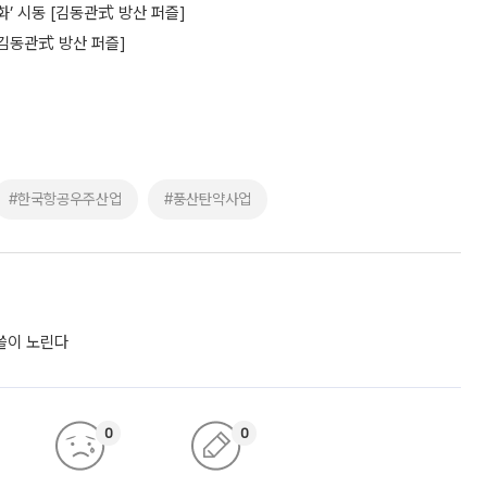
화’ 시동 [김동관式 방산 퍼즐]
[김동관式 방산 퍼즐]
#한국항공우주산업
#풍산탄약사업
싹쓸이 노린다
0
0