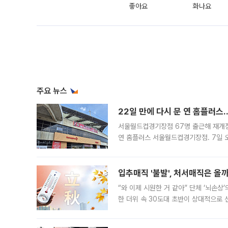
좋아요
화나요
주요 뉴스
22일 만에 다시 문 연 홈플러스
서울월드컵경기장점 67명 출근해 재개점 
연 홈플러스 서울월드컵경기장점. 7일 
우유, 과일 같은 신선식품이 차근차근 자
입추매직 '불발', 처서매직은 올
“와 이제 시원한 거 같아” 단체 ‘뇌손상
한 더위 속 30도대 초반이 상대적으로
지역에 있었습니다. 7월 말에는 서풍과