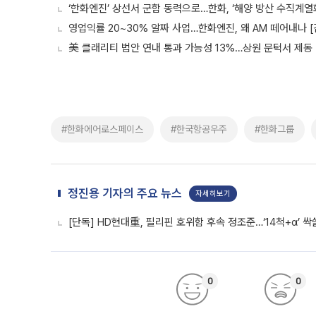
‘한화엔진’ 상선서 군함 동력으로…한화, ‘해양 방산 수직계열
영업익률 20~30% 알짜 사업…한화엔진, 왜 AM 떼어내나 
美 클래리티 법안 연내 통과 가능성 13%…상원 문턱서 제동
#한화에어로스페이스
#한국항공우주
#한화그룹
정진용 기자의 주요 뉴스
자세히보기
[단독] HD현대重, 필리핀 호위함 후속 정조준…‘14척+α’ 
0
0