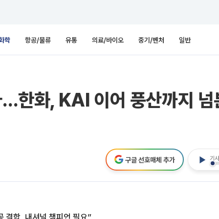
화학
항공/물류
유통
의료/바이오
중기/벤처
일반
나…한화, KAI 이어 풍산까지 
기사
구글 선호매체 추가
공 결합, 내셔널 챔피언 필요”