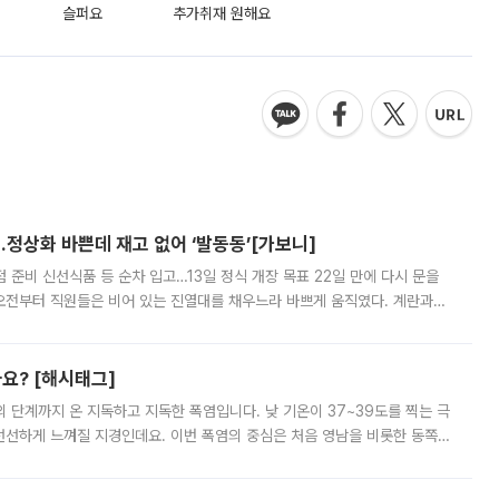
슬퍼요
추가취재 원해요
…정상화 바쁜데 재고 없어 ‘발동동’[가보니]
준비 신선식품 등 순차 입고…13일 정식 개장 목표 22일 만에 다시 문을
오전부터 직원들은 비어 있는 진열대를 채우느라 바쁘게 움직였다. 계란과
리를 잡기 시작했지만, 매장 곳곳엔 여전히 텅 빈 매대가 먼저 눈에 들어왔
까요? [해시태그]
’의 단계까지 온 지독하고 지독한 폭염입니다. 낮 기온이 37~39도를 찍는 극
 선선하게 느껴질 지경인데요. 이번 폭염의 중심은 처음 영남을 비롯한 동쪽
 북서풍이 산맥을 넘어 영남 쪽으로 내려오면서 뜨겁고 건조해졌는데요.