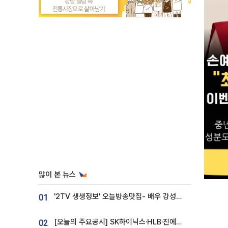
많이 본 뉴스
'2TV 생생정보' 오늘방송맛집- 배우 강성진 단골! 쌀국수ㆍ푸팟퐁 커리 맛집 '블○○○'
01
[오늘의 주요공시] SK하이닉스·HLB·진에어·포스코홀딩스·네이버·대우건설 등
02