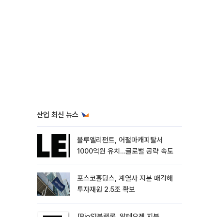
산업 최신 뉴스
블루엘리펀트, 어펄마캐피탈서
1000억원 유치…글로벌 공략 속도
포스코홀딩스, 계열사 지분 매각해
투자재원 2.5조 확보
[BioS]블랙록, 알테오젠 지분