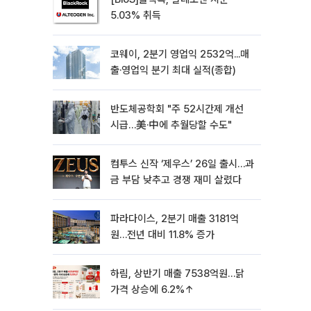
5.03% 취득
코웨이, 2분기 영업익 2532억...매
출·영업익 분기 최대 실적(종합)
반도체공학회 "주 52시간제 개선
시급…美·中에 추월당할 수도"
컴투스 신작 ‘제우스’ 26일 출시…과
금 부담 낮추고 경쟁 재미 살렸다
파라다이스, 2분기 매출 3181억
원…전년 대비 11.8% 증가
하림, 상반기 매출 7538억원…닭
가격 상승에 6.2%↑