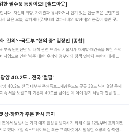
 위한 필수품 등장이오! [솔드아웃]
합니다. 자신의 취향, 가치관과 유사하거나 인기 있는 인물 혹은 콘텐츠를
'가 자리 잡은 오늘, 잘파세대(Z세대와 알파세대의 합성어)의 눈길이 쏠린 곳은
리는 공연장. 응원봉만큼이나 눈에 띄는 게 있습니다. 공연이 시작되기
 '건의'⋯국토부 "협의 중" 입장만 [종합]
급 부족 원인진단 및 대책 관련 브리핑 서울시가 재개발·재건축을 통한 주택
비사업으로 인한 '이주 대란' 우려와 정부와의 정책 엇박자 논란에 대해 정
실장은 2031년까지 31만 가구 착공 목표에 차질이 없다는 입장이나,
·광양 40.2도…전국 '펄펄'
·광양 40.2도 전국 대부분 폭염특보…체감온도도 곳곳 38도 넘어 8일 동해
지속 서울 노원구의 기온이 40도를 넘어선 데 이어 경기 하남과 전남 광양
. 전국 대부분 지역에 폭염특보가 내려진 가운데 곳곳에서 39~40도 안팎
켓 상·하한가 주문 한시 금지
마켓에서 발생하는 가격 왜곡 현상을 방지하기 위해 이달 12일부터 프리마켓
기로 했다. 7일 넥스트레이드는 최근 프리마켓에서 발생한 소량의 상·하한