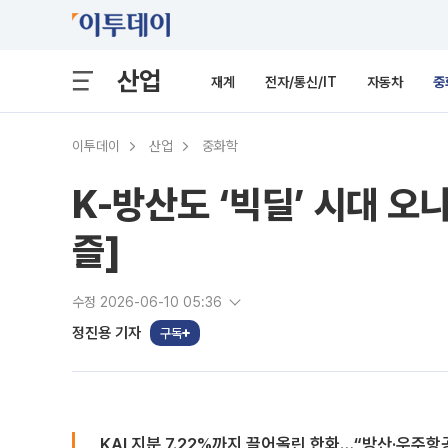
산업
재계
전자/통신/IT
자동차
중
이투데이
산업
중화학
K-방산도 ‘빅딜’ 시대 오
즐]
수정 2026-06-10 05:36
정진용 기자
구독
KAI 지분 7.22%까지 끌어올린 한화…“방산·우주항