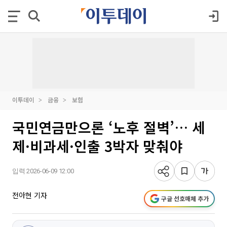
이투데이
금융
보험
국민연금만으론 ‘노후 절벽’… 세
제·비과세·인출 3박자 맞춰야
입력 2026-06-09 12:00
전아현 기자
구글 선호매체 추가