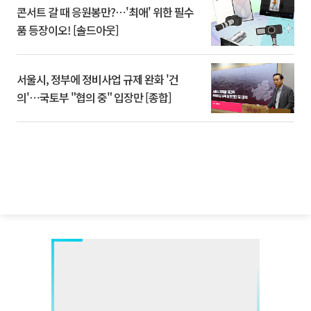
콘서트 갈 때 응원봉만?⋯'최애' 위한 필수
품 등장이오! [솔드아웃]
서울시, 정부에 정비사업 규제 완화 '건
의'⋯국토부 "협의 중" 입장만 [종합]