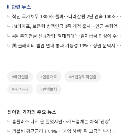
관련 뉴스
작년 국가채무 1300조 돌파…나라살림 2년 연속 100조 적자
iM라이프, 보증형 변액연금 3종 개정 출시⋯연금 수령액 9% 이상 확대
4월 주택연금 신규가입 '역대최대'…월지급금 인상에 수요 몰렸다
美 클래리티 법안 연내 통과 가능성 13%…상원 문턱서 제동
#국민연금
#연금저축
#개인형퇴직연금
#세액공제
#변액보험
전아현 기자의 주요 뉴스
홈플러스 다시 문 열었지만⋯카드업계는 아직 '관망'
리볼빙 평균금리 17.4%⋯‘가입 혜택’ 뒤 고금리 부담 주의