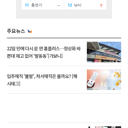
주요뉴스
22일 만에 다시 문 연 홈플러스…정상화 바
쁜데 재고 없어 ‘발동동’[가보니]
입추매직 '불발', 처서매직은 올까요? [해
시태그]