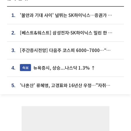
'불안과 기대 사이' 널뛰는 SK하이닉스…증권가 "HBM4·LTA 기반 펀터멘털 견고"
1.
[베스트&워스트] 삼성전자·SK하이닉스 밀린 한 주…상상인증권은 85% 급등
2.
[주간증시전망] 다음주 코스피 6000~7000⋯“外人 수급은 정책이 변수”
3.
뉴욕증시, 상승...나스닥 1.3% ↑
속보
4.
'나혼산' 류혜영, 고경표와 16년산 우정…"자취방서 부모님과 마주쳐"
5.