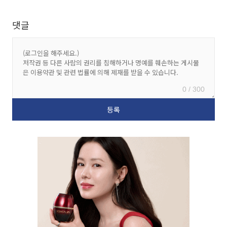
댓글
0 / 300