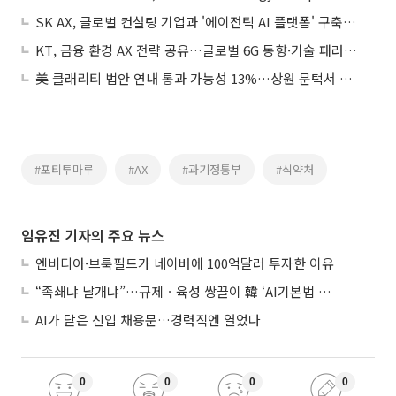
SK AX, 글로벌 컨설팅 기업과 '에이전틱 AI 플랫폼' 구축…조직 운영 체계 AI로 재설계
KT, 금융 환경 AX 전략 공유…글로벌 6G 동향·기술 패러다임 변화 대응
美 클래리티 법안 연내 통과 가능성 13%…상원 문턱서 제동
#포티투마루
#AX
#과기정통부
#식약처
임유진 기자의 주요 뉴스
엔비디아·브룩필드가 네이버에 100억달러 투자한 이유
“족쇄냐 날개냐”…규제ㆍ육성 쌍끌이 韓 ‘AI기본법 개정안’ 오늘 시행
AI가 닫은 신입 채용문…경력직엔 열었다
0
0
0
0