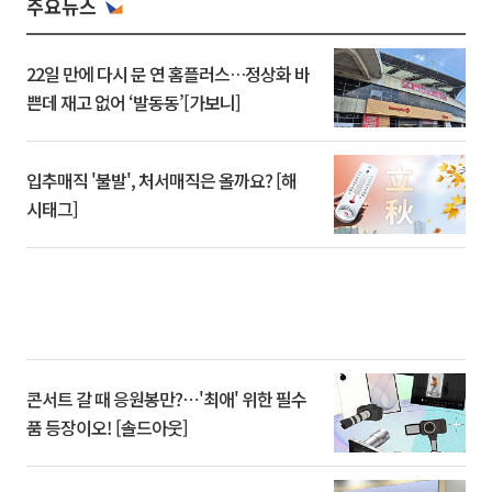
주요뉴스
22일 만에 다시 문 연 홈플러스…정상화 바
쁜데 재고 없어 ‘발동동’[가보니]
입추매직 '불발', 처서매직은 올까요? [해
시태그]
콘서트 갈 때 응원봉만?⋯'최애' 위한 필수
품 등장이오! [솔드아웃]