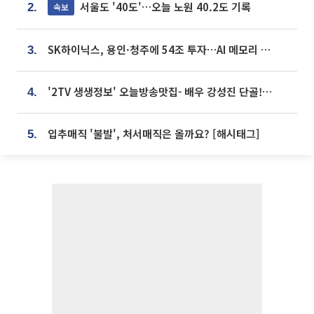
서울도 '40도'…오늘 노원 40.2도 기록
속보
2.
SK하이닉스, 용인·청주에 54조 투자…AI 메모리 생산기지 키운다
3.
'2TV 생생정보' 오늘방송맛집- 배우 강성진 단골! 쌀국수ㆍ푸팟퐁 커리 맛집 '블○○○'
4.
입추매직 '불발', 처서매직은 올까요? [해시태그]
5.