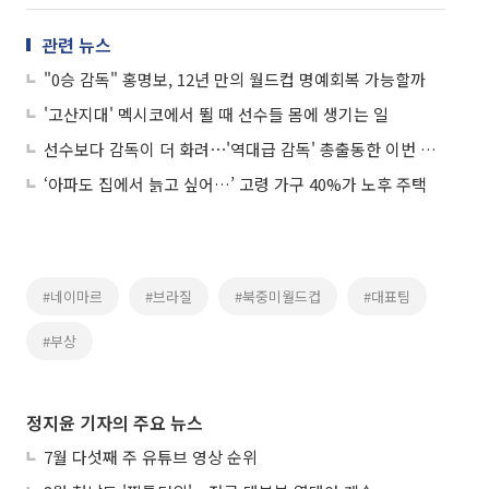
관련 뉴스
"0승 감독" 홍명보, 12년 만의 월드컵 명예회복 가능할까
'고산지대' 멕시코에서 뛸 때 선수들 몸에 생기는 일
선수보다 감독이 더 화려⋯'역대급 감독' 총출동한 이번 월드컵
‘아파도 집에서 늙고 싶어…’ 고령 가구 40%가 노후 주택
#네이마르
#브라질
#북중미월드컵
#대표팀
#부상
정지윤 기자의 주요 뉴스
7월 다섯째 주 유튜브 영상 순위