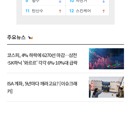
주요뉴스
코스피, 4% 하락에 6270선 마감…삼전
·SK하닉 '와르르' 각각 6%·10%대 급락
ISA 계좌, 5년마다 깨라고요? [이슈크래
커]