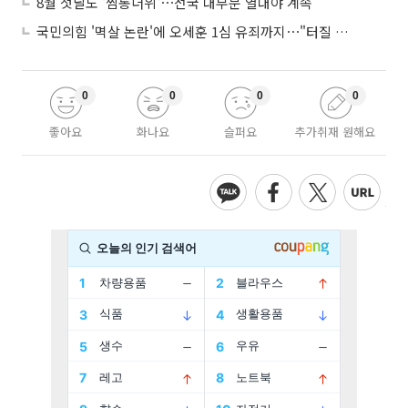
8월 첫날도 '찜통더위'⋯전국 대부분 열대야 계속
국민의힘 '멱살 논란'에 오세훈 1심 유죄까지⋯"터질 게 터졌다"
0
0
0
0
좋아요
화나요
슬퍼요
추가취재 원해요