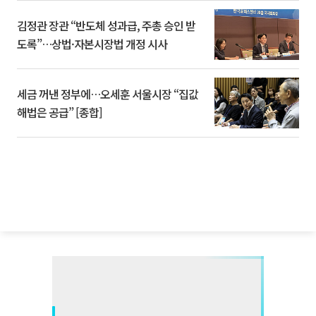
김정관 장관 “반도체 성과급, 주총 승인 받
도록”…상법·자본시장법 개정 시사
세금 꺼낸 정부에…오세훈 서울시장 “집값
해법은 공급” [종합]