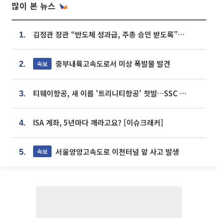
많이 본 뉴스
김정관 장관 “반도체 성과급, 주총 승인 받도록”…상법·자본시장법 개정 시사
1.
중부내륙고속도로서 미상 폭발물 발견
속보
2.
티웨이항공, 새 이름 '트리니티항공' 첫발…SSC 전략 본격화
3.
ISA 계좌, 5년마다 깨라고요? [이슈크래커]
4.
서울양양고속도로 이천터널 앞 사고 발생
속보
5.