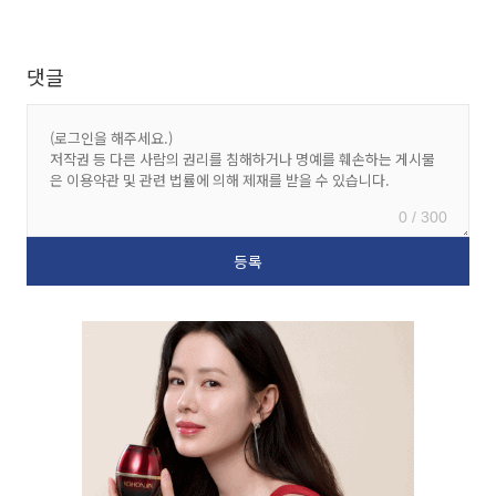
댓글
0 / 300