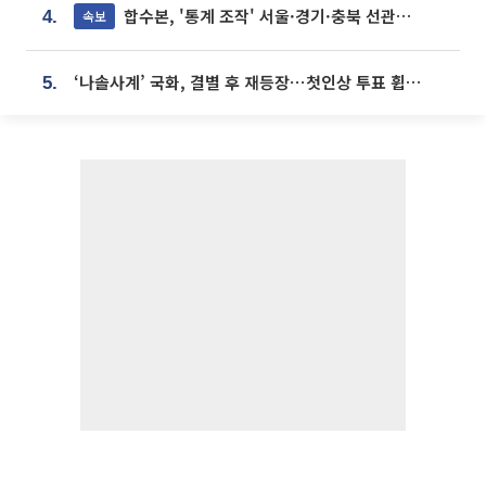
합수본, '통계 조작' 서울·경기·충북 선관위 등 추가 압수수색
속보
4.
‘나솔사계’ 국화, 결별 후 재등장⋯첫인상 투표 휩쓸고 ‘인기녀’ 등극
5.