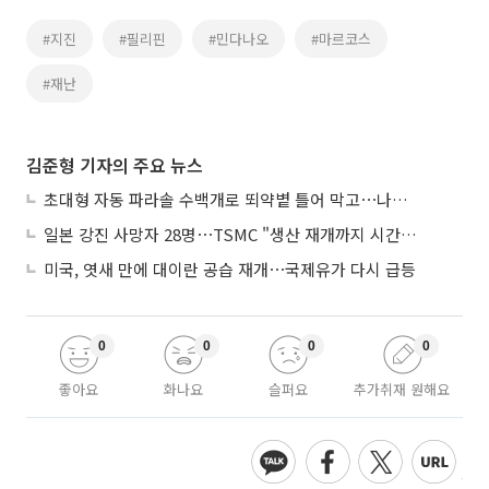
#지진
#필리핀
#민다나오
#마르코스
#재난
김준형 기자의 주요 뉴스
초대형 자동 파라솔 수백개로 뙤약볕 틀어 막고⋯나라별 폭염 생존법
일본 강진 사망자 28명⋯TSMC "생산 재개까지 시간 필요해"
미국, 엿새 만에 대이란 공습 재개⋯국제유가 다시 급등
0
0
0
0
좋아요
화나요
슬퍼요
추가취재 원해요