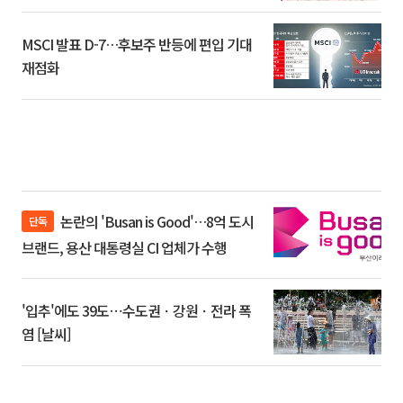
환]
MSCI 발표 D-7…후보주 반등에 편입 기대
재점화
논란의 'Busan is Good'…8억 도시
단독
브랜드, 용산 대통령실 CI 업체가 수행
'입추'에도 39도⋯수도권ㆍ강원ㆍ전라 폭
염 [날씨]