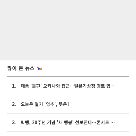
많이 본 뉴스
태풍 '돌핀' 오키나와 접근…일본기상청 경로 업데이트
1.
오늘은 절기 '입추', 뜻은?
2.
빅뱅, 20주년 기념 '새 뱅봉' 선보인다⋯콘서트 앞두고 팝업 개최
3.