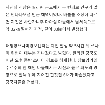
지진의 진앙은 필리핀 군도에서 두 번째로 인구가 많
은 민다나오섬 인근 해역이었다. 바콜콜 소장에 따르
면 지진은 사란가니주 마아심 마을에서 남서쪽으로
약 32㎞ 떨어진 지점, 깊이 33㎞에서 발생했다.
태평양쓰나미경보센터는 지진 발생 약 5시간 뒤 쓰나
미 위협이 대부분 지나갔다고 밝혔다. 필리핀 당국도
이날 오후 중반 쓰나미 경보를 해제했다. 잠보앙가델
수르주의 한 해안 마을에서는 지진과 높은 파도의 영
향으로 말뚝 위에 지어진 판잣집 6채가 파손됐다고
당국자들은 전했다.