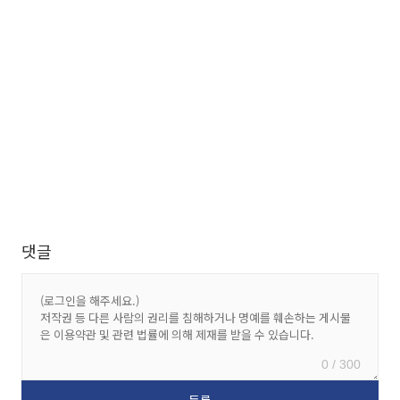
댓글
0 / 300