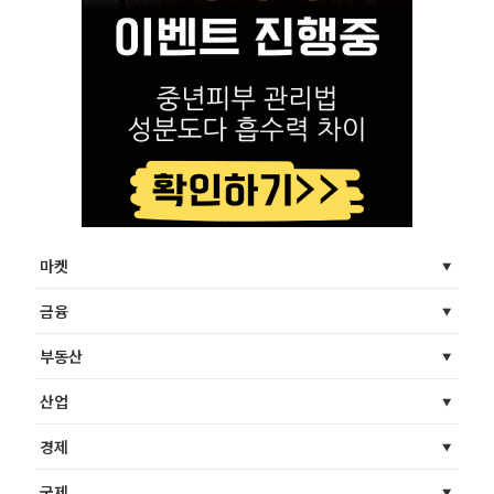
마켓
금융
부동산
산업
경제
국제