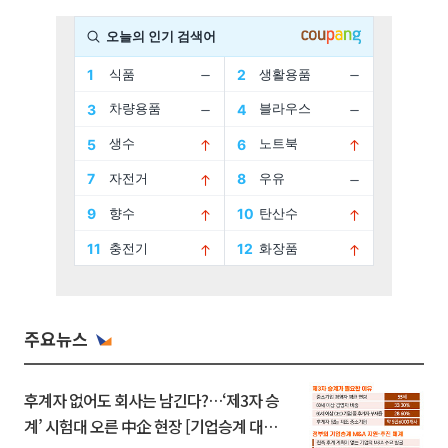
주요뉴스
후계자 없어도 회사는 남긴다?…‘제3자 승
계’ 시험대 오른 中企 현장 [기업승계 대전