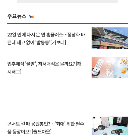
주요뉴스
22일 만에 다시 문 연 홈플러스…정상화 바
쁜데 재고 없어 ‘발동동’[가보니]
입추매직 '불발', 처서매직은 올까요? [해
시태그]
콘서트 갈 때 응원봉만?⋯'최애' 위한 필수
품 등장이오! [솔드아웃]