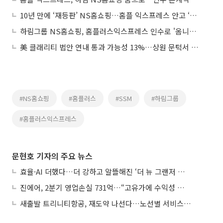
10년 만에 ‘재등판’ NS홈쇼핑…홈플 익스프레스 안고 ‘식품 리테일’ 승부수
하림그룹 NS홈쇼핑, 홈플러스익스프레스 인수로 '옴니채널' 청사진 제시
美 클래리티 법안 연내 통과 가능성 13%…상원 문턱서 제동
#NS홈쇼핑
#홈플러스
#SSM
#하림그룹
#홈플러스익스프레스
문현호 기자의 주요 뉴스
효율·AI 더했다…더 강하고 알뜰해진 ‘더 뉴 그랜저 하이브리드’
진에어, 2분기 영업손실 731억…“고유가에 수익성 악화”
새출발 트리니티항공, 재도약 나선다…노선별 서비스 차별화