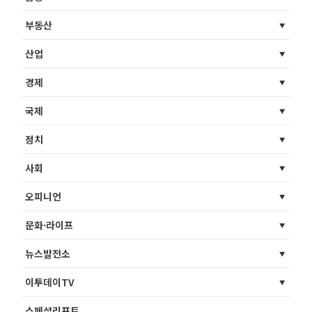
부동산
산업
경제
국제
정치
사회
오피니언
문화·라이프
뉴스발전소
이투데이TV
스페셜리포트