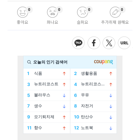
0
0
0
0
좋아요
화나요
슬퍼요
추가취재 원해요