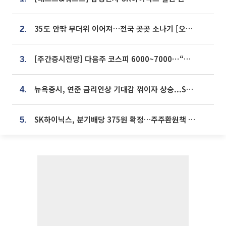
35도 안팎 무더위 이어져…전국 곳곳 소나기 [오늘 날씨]
2.
[주간증시전망] 다음주 코스피 6000~7000⋯“外人 수급은 정책이 변수”
3.
뉴욕증시, 연준 금리인상 기대감 꺾이자 상승...S&P500 사상 최고치 [종합]
4.
SK하이닉스, 분기배당 375원 확정…주주환원책 9월로 앞당겨 발표
5.