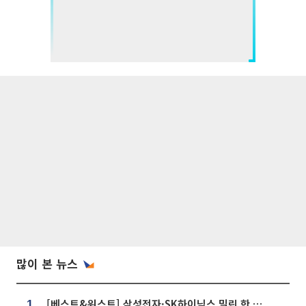
많이 본 뉴스
[베스트&워스트] 삼성전자·SK하이닉스 밀린 한 주…상상인증권은 85% 급등
1.