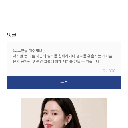
댓글
0 / 300