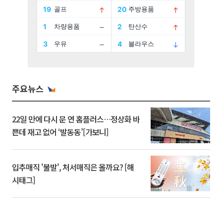
주요뉴스
22일 만에 다시 문 연 홈플러스…정상화 바
쁜데 재고 없어 ‘발동동’[가보니]
입추매직 '불발', 처서매직은 올까요? [해
시태그]