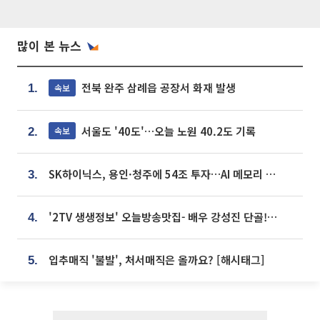
많이 본 뉴스
전북 완주 삼례읍 공장서 화재 발생
속보
1.
서울도 '40도'…오늘 노원 40.2도 기록
속보
2.
SK하이닉스, 용인·청주에 54조 투자…AI 메모리 생산기지 키운다
3.
'2TV 생생정보' 오늘방송맛집- 배우 강성진 단골! 쌀국수ㆍ푸팟퐁 커리 맛집 '블○○○'
4.
입추매직 '불발', 처서매직은 올까요? [해시태그]
5.