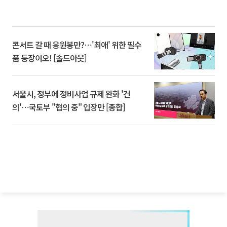
콘서트 갈 때 응원봉만?⋯'최애' 위한 필수
품 등장이오! [솔드아웃]
서울시, 정부에 정비사업 규제 완화 '건
의'⋯국토부 "협의 중" 입장만 [종합]