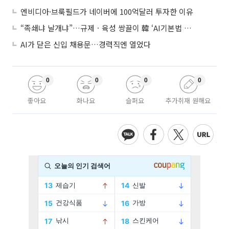
엔비디아·브룩필드가 네이버에 100억달러 투자한 이유
“족쇄냐 날개냐”…규제ㆍ육성 쌍끌이 韓 ‘AI기본법 개정안’ 오늘 시행
AI가 닫은 신입 채용문…경력직엔 열었다
0
0
0
0
좋아요
화나요
슬퍼요
추가취재 원해요