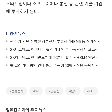
스타트업이나 소프트웨어나 통신 등 관련 기술 기업
에 투자하게 된다.
관련 뉴스
젠슨 황 만난 전영현 삼성전자 부회장 "HBM5 등 장기적 협력 논의"
SK네트웍스, 엔비디아 협력 기대에 ↑⋯폭락장서 코스피 1개ㆍ코스닥 7개 '上‘
SK하이닉스, 한미반도체에 TC본더 발주…HBM4 양산 확대 속도
美 클래리티 법안 연내 통과 가능성 13%…상원 문턱서 제동
#삼성전자
#SK
#광통신
#펀드
#NTT
임유진 기자의 주요 뉴스