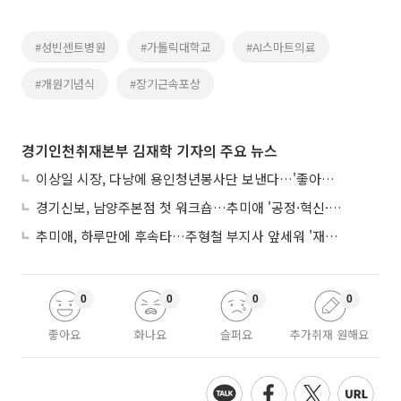
#성빈센트병원
#가톨릭대학교
#AI스마트의료
#개원기념식
#장기근속포상
경기인천취재본부 김재학 기자의 주요 뉴스
이상일 시장, 다낭에 용인청년봉사단 보낸다…'좋아용 거리' 만든다
경기신보, 남양주본점 첫 워크숍…추미애 '공정·혁신·포용' 전면 반영
추미애, 하루만에 후속타…주형철 부지사 앞세워 '재정TF' 즉시 가동
0
0
0
0
좋아요
화나요
슬퍼요
추가취재 원해요