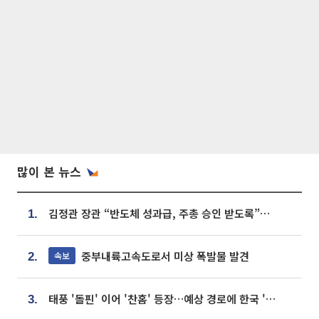
많이 본 뉴스
김정관 장관 “반도체 성과급, 주총 승인 받도록”…상법·자본시장법 개정 시사
1.
중부내륙고속도로서 미상 폭발물 발견
속보
2.
태풍 '돌핀' 이어 '찬홈' 등장…예상 경로에 한국 '한숨'
3.