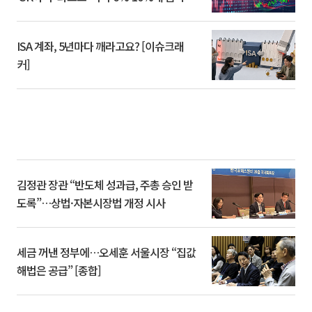
ISA 계좌, 5년마다 깨라고요? [이슈크래
커]
김정관 장관 “반도체 성과급, 주총 승인 받
도록”…상법·자본시장법 개정 시사
세금 꺼낸 정부에…오세훈 서울시장 “집값
해법은 공급” [종합]