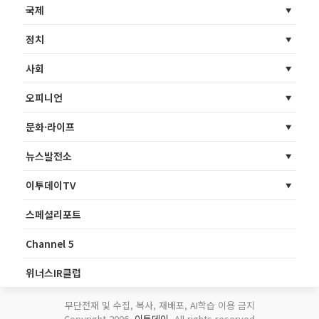
국제
정치
사회
오피니언
문화·라이프
뉴스발전소
이투데이TV
스페셜리포트
Channel 5
위너스IR클럽
무단전재 및 수집, 복사, 재배포, AI학습 이용 금지
Copyright 2006.
이투데이
. All rights reserved