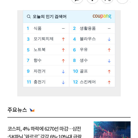
주요뉴스
코스피, 4% 하락에 6270선 마감…삼전
·SK하닉 '와르르' 각각 6%·10%대 급락