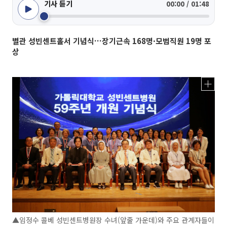
기사 듣기
00:00 / 01:48
별관 성빈센트홀서 기념식…장기근속 168명·모범직원 19명 포
상
▲임정수 콜베 성빈센트병원장 수녀(앞줄 가운데)와 주요 관계자들이