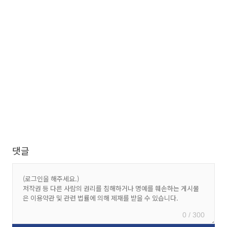
댓글
0 / 300