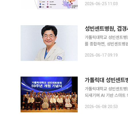
2026-06-25 11:03
이 악성 뇌종양인 교모세
가톨릭대학교 성빈센트병원이 의료
를 종합하면, 성빈센트병
(MicroPort)사의 프
2026-06-17 09:19
가톨릭대 성빈센트병원
가톨릭대학교 성빈센트병원
되새기며 AI 기반 스마트 의료로의 도약을 선언
은 6월 5일 별관 6층 
2026-06-08 20:53