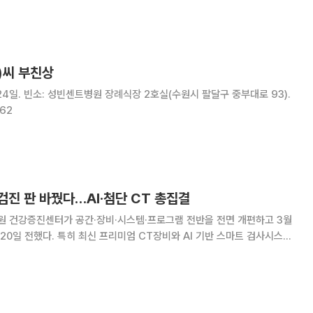
단, 예후 예측, 치료 선택에 영향을 미치는 유전적 변화다. 기존 세침흡
의 형태 평가는 가능하지만 돌연변이 상태
)씨 부친상
일. 빈소: 성빈센트병원 장례식장 2호실(수원시 팔달구 중부대로 93).
462
진 판 바꿨다…AI·첨단 CT 총집결
 건강증진센터가 공간·장비·시스템·프로그램 전반을 전면 개편하고 3월
T장비와 AI 기반 스마트 검사시스템
척추 등 특화 프로그램까지 확충해 건강검진의 질을 한 단계 끌어올렸다는
링의 핵심은 공간 재설계다. 프라이버시를 배려