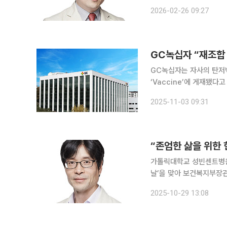
부장, 국제진료센터장, 
2026-02-26 09:27
GC녹십자 “재조합
GC녹십자는 자사의 탄저백
‘Vaccine’에 게재됐
계 최초의 유전자 재조합 탄저백신이다. 이번 연구는 서울대학
2025-11-03 09:31
고려대학교 안산병원, 순
“존엄한 삶을 위한
가톨릭대학교 성빈센트병원
날’을 맞아 보건복지부장관 표창을 수상했다. 29일 성
간 호스피스·완화의료의 인
2025-10-29 13:08