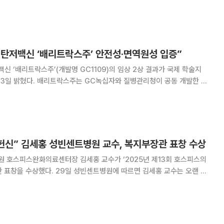
수련교육부장, 홍보대외협력실장 등을 두루 역임하며 병원 운영 전반에 걸친
폭넓은 경험과 전문성을 갖춘 인물로 평가받는다. 진료현장부터 행정
 탄저백신 ‘배리트락스주’ 안전성·면역원성 입증”
신 ‘배리트락스주’(개발명 GC1109)의 임상 2상 결과가 국제 학술지
다고 3일 밝혔다. 배리트락스주는 GC녹십자와 질병관리청이 공동 개발한 세
교병원, 가톨릭대학교 성빈센트병원,
천향대학교 서울병원, 한림대학교성심병원
 헌신” 김세홍 성빈센트병원 교수, 복지부장관 표창 수상
 호스피스완화의료센터장 김세홍 교수가 ‘2025년 제13회 호스피스의
빈센트병원에 따르면 김세홍 교수는 오랜 기
식 개선과 서비스 질 향상, 체계적 서비스 구축에 헌신하며 국내 호스피
스 발전에 크게 기여한 공로를 인정받았다. 2016년부터 성빈센트병원 호