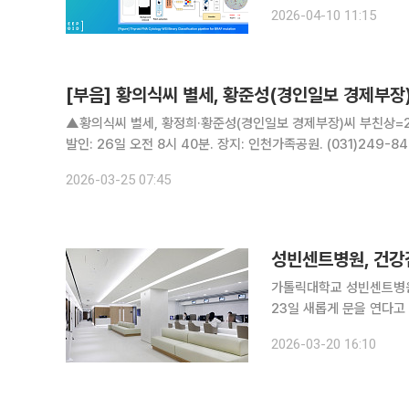
돌연변이는 갑상선암에서 진
2026-04-10 11:15
인세포검사(FNA)는 세포
[부음] 황의식씨 별세, 황준성(경인일보 경제부장
▲황의식씨 별세, 황정희·황준성(경인일보 경제부장)씨 부친상=24
발인: 26일 오전 8시 40분. 장지: 인천가족공원. (031)249-8
2026-03-25 07:45
성빈센트병원, 건강검
가톨릭대학교 성빈센트병원
23일 새롭게 문을 연다고 20일 전했다. 특히 최신 프리미엄 C
을 갖추고, 치매·심혈관·
2026-03-20 16:10
평가다. 이번 리모델