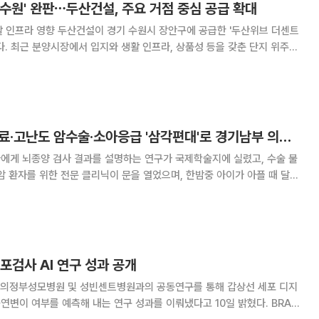
수원' 완판⋯두산건설, 주요 거점 중심 공급 확대
 장안구에 공급한 '두산위브 더센트
다. 최근 분양시장에서 입지와 생활 인프라, 상품성 등을 갖춘 단지 위주로
심 공급 전략을 이어간다는 계획이다. 21일 두산건설에 따르면
은 이달 초 분양을 마쳤다. 단지는
성빈센트병원, AI진료·고난도 암수술·소아응급 '삼각편대'로 경기남부 의료판 바꾼다
에게 뇌종양 검사 결과를 설명하는 연구가 국제학술지에 실렸고, 수술 불
암 환자를 위한 전문 클리닉이 문을 열었으며, 한밤중 아이가 아플 때 달려
재를 종합하면, 가톨릭대학교 성빈센트
병원이 연구·진료·응급 세 방향에서 동시에 영역을 넓히고 있다. 신경
포검사 AI 연구 성과 공개
의정부성모병원 및 성빈센트병원과의 공동연구를 통해 갑상선 세포 디지
연변이 여부를 예측해 내는 연구 성과를 이뤄냈다고 10일 밝혔다. BRAF