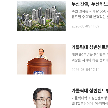
두산건설, '두산위브
수원 영화동 재개발 556가구 중 275가구 일반
센트럴 수원'의 본격적인 분양을 시작한다고 5
원에서 추진되는 수원111
2026-03-05 11:09
556가구 규모이며 이 가
가톨릭대 성빈센트병
개원 60주년을 1년 앞
위상을 지켜야 하는 중차대
았다. 가톨릭대학교 성빈센트병원은 3일 본관 6층 성빈센트홀에서 제28·29대 의무원장 이·취임식
2026-03-04 12:14
을 거행했다. 제28대 정
가톨릭대 성빈센트병
가톨릭대학교 성빈센트병원이 
월 1일부터이며, 이·취임식은 3월 3일 열린다. 이강