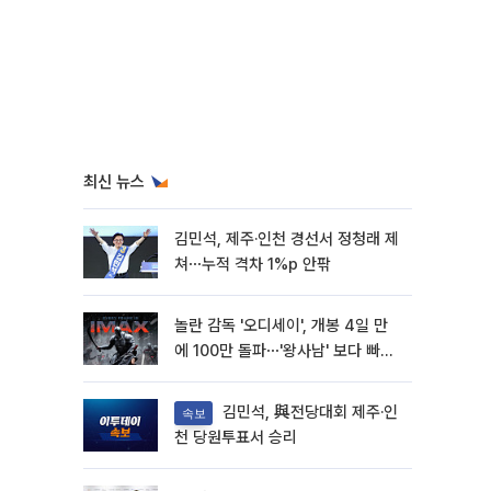
최신 뉴스
김민석, 제주·인천 경선서 정청래 제
쳐⋯누적 격차 1%p 안팎
놀란 감독 '오디세이', 개봉 4일 만
에 100만 돌파⋯'왕사남' 보다 빠르
다
김민석, 與전당대회 제주·인
속보
천 당원투표서 승리