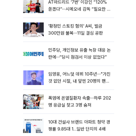
AT마드리드 ‘7번’ 이강인 “120%
쏟겠다”⋯시메오네 감독 “필요한 선
수”
'황정민 스토킹 혐의' A씨, 벌금
300만원 불복⋯11일 결심 공판
민주당, 개인정보 유출 늑장 대응 논
란에⋯“당시 점검서 이상 없었다”
임영웅, 어느덧 데뷔 10주년⋯"가진
것 없던 시절, 내 앞엔 20명의 팬
뿐"
폭염에 온열질환자 속출⋯하루 202
명 응급실 찾고 3명 숨져
10대 건설사 브랜드 아파트 청약 경
쟁률 9.85대 1…일반 단지의 4배