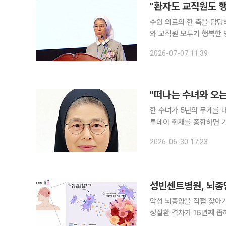
"환자도 교직원도 행
수원 의료의 한 축을 담당해 온
와 교직원 모두가 행복한 
뜻한 돌봄을 함께 세우겠다는 청사진이다. 7일 이투데이 취
2026-07-07 11:39
원은 6일 별관 6층 성빈
한 수녀가 5년의 무게를 내려
투데이 취재를 종합하면 
녀를 선임했다. 7월 6일 오후 4시 병원 별관 6층 성빈센트홀에서 제8대 병원장 임정수 콜베 수녀
2026-06-30 17:23
의 이임식과 나승임 안젤
악성 뇌종양을 직접 찾아
성질환 격차가 16년째 
서 나온 두 편의 연구다. 25일 이투데이 취재를 종합하면 성빈센트병원 신경외과 안스데반 교수팀