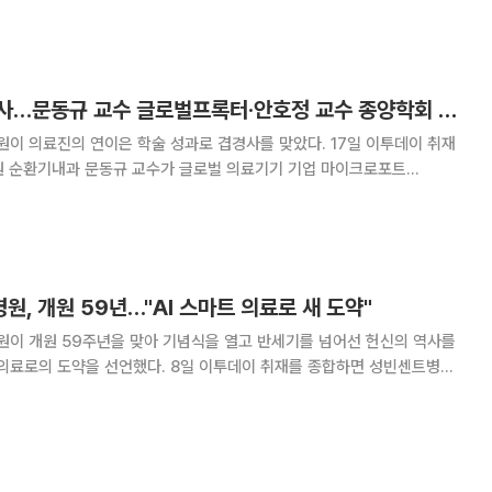
포종을 표적으로 하는 차세대 줄기세포 치료 플랫폼
성빈센트병원, 겹경사…문동규 교수 글로벌프록터·안호정 교수 종양학회 2관왕
진의 연이은 학술 성과로 겹경사를 맞았다. 17일 이투데이 취재
원 순환기내과 문동규 교수가 글로벌 의료기기 기업 마이크로포트
록터(Proctor)로 선정됐고, 종양내과 안호정 교수는 대한종양내과학회에서
학술상과 연구비를 동시에 거머쥐었다. 문동규 교수가 선정된 프록터는 경피적
, 개원 59년…"AI 스마트 의료로 새 도약"
이 개원 59주년을 맞아 기념식을 열고 반세기를 넘어선 헌신의 역사를
했다. 8일 이투데이 취재를 종합하면 성빈센트병원
성빈센트홀에서 개원 59주년 기념식을 개최하고 우수부서 시상과 장기근속·
모범직원 포상을 진행했다. 2025 회계연도 사업계획 평가에서는 구매관