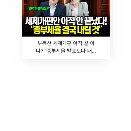
부동산 세제개편 아직 끝 아
냐? "종부세율 발표보다 내릴
것" 장기거주·양도세 전망 I 집
땅지성 I 김인만, 진미윤