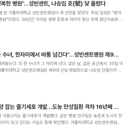
복한 병원"…성빈센트, 나승임 호(號) 닻 올렸다
 가톨릭대학교 성빈센트병원이 새 선장을 맞았다. 취임 일성은 "환자
병원"이었다. 59년간 이어온 생명 존중과 자비의 정신 위에 첨단의료와 따
재를 종합하면 가톨릭대학교 성빈센트병
센트홀에서 제8·9대 병원장 이·취임식을
"떠나는 수녀와 오는 수녀, 한자리에서 바통 넘긴다"…성빈센트병원 제9대 병원장 나승임 안젤리카 수녀 선임
놓는다. 또 한 수녀가 그 자리에 선다. 같은 날, 같은 공간에서. 30일 이
가톨릭대학교 성빈센트병원은 제9대 신임 병원장으로 나승임 안젤리카 수
리카 수녀의 취임식이 함께 거행된다.
성빈센트병원, 뇌종양 잡는 줄기세포 개발…도농 만성질환 격차 16년째 지속 확인
가 사멸시키는 줄기세포가 개발됐다. 같은 병원 연구팀은 농촌과 도시의 만
좁혀지지 않고 있다는 사실도 함께 확인했다. 가톨릭대학교 성빈센트병원에