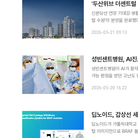
'두산위브 더센트럴 
신분당선 연장 기대감·생활 인프라 영향 두산건설이 경기 수원시
럴 수원'의 분양을 완료했
수요가 몰리는 가운데 주요 거점 중
2026-05-21 09:13
'두산위브 더센트럴 수원'
성빈센트병원이 AI가 환자
가능 판정을 받던 고난도 
갈 소아전문 응급의료센터까지 지정됐다. 20일 이투데이 취
2026-05-20 16:22
딥노이드, 갑상선 세
딥노이드가 가톨릭대학교 
털 이미지만으로 BRAF 돌