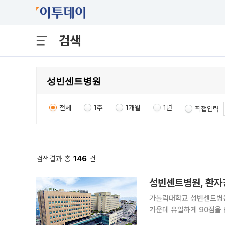
검색
전체
1주
1개월
1년
직접입력
검색결과 총
146
건
가톨릭대학교 성빈센트병원
가운데 유일하게 90점을 넘겼다. 3일 이투데이 취재를 종합하면, 성빈센
가원이 발표한 '제5차 환자경