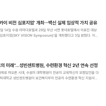
 85점 이상에서 90점 이상으로 상향됐다.
스카이 비전 심포지엄’ 개최⋯백신 실제 임상적 가치 공유
 14일 수원 라마다호텔과 28일 부산 서면 롯데호텔에서 의료진 대상
포지엄(SKY VISION Symposium)’을 개최했다고 3일 밝혔다. 이번
스카이셀플루와 대상포진백신 스카이조스터, 호흡기세포융합바이러스
베이포투스의 최신 임상 연구 결과와 실제
료의 미래"…성빈센트병원, 수련환경 혁신 2년 연속 선정
과제로 떠오른 시대, 수원의 대학병원이 전공의 교육혁신의 모범답안을 다
 병원'의 위상을 굳힌 것이다. 9일 이투데이 취재를 종합하면
은 보건복지부가 주관하는 '2026년 전공의 수