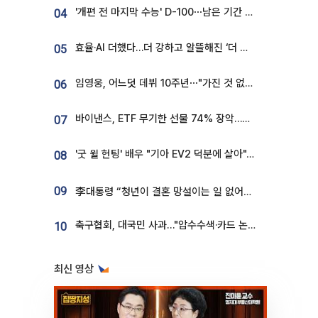
'개편 전 마지막 수능' D-100⋯남은 기간 성적 올릴 전략은
04
효율·AI 더했다…더 강하고 알뜰해진 ‘더 뉴 그랜저 하이브리드’ [ET의 모빌리티]
05
임영웅, 어느덧 데뷔 10주년⋯"가진 것 없던 시절, 내 앞엔 20명의 팬뿐"
06
바이낸스, ETF 무기한 선물 74% 장악…한국 레버리지 ETF 거래 급증 [e가상자산]
07
'굿 윌 헌팅' 배우 "기아 EV2 덕분에 살아"…교통사고 후 안전성 극찬
08
09
李대통령 “청년이 결혼 망설이는 일 없어야...제도상 불이익 조사”
축구협회, 대국민 사과…"압수수색·카드 논란 사죄, 강도 높은 쇄신"
10
최신 영상