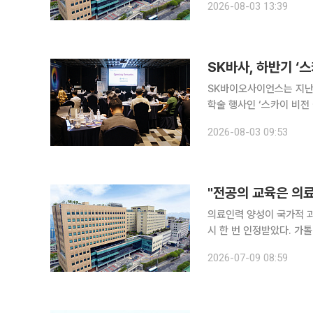
2026-08-03 13:39
평가는 1등급 기준이 기존
SK바사, 하반기 ‘
SK바이오사이언스는 지난달
학술 행사인 ‘스카이 비전 심
심포지엄에선 독감백신 
2026-08-03 09:53
(RSV) 예방항체의약품 
"전공의 교육은 의
의료인력 양성이 국가적 
시 한 번 인정받았다. 가톨릭대학교 성빈센트병원이 보건복지부의 전공의 수련환경 혁신 지원사업
에 2년 연속 이름을 올리며 '가르치는
2026-07-09 08:59
가톨릭대학교 성빈센트병원