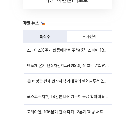
시장 '이번엔?' [포토]
마켓 뉴스
특징주
투자전략
스페이스X 주가 반등에 관련주 ‘껑충’⋯스피어 18%ㆍ에이치브이엠 12%↑
반도체 온기 탄 2차전지...삼성SDI, 장 초반 7% 넘게 껑충
美 태양광 관세 반사이익 기대감에 한화솔루션 20%대·OCI홀딩스 14%대 급등
포스코퓨처엠, 19만톤 LFP 양극재 공급 합의에 9%대 강세
고려아연, 106분기 연속 흑자...2분기 '어닝 서프라이즈'에 장 초반 12%대 강세