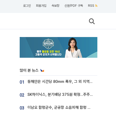
로그인
회원가입
속보창
신문/PDF 구독
RSS
많이 본 뉴스
동해안은 시간당 80㎜ 폭우, 그 외 지역은 폭염…‘극과 극 날씨’
01
SK하이닉스, 분기배당 375원 확정…주주환원책 9월로 앞당겨 발표
02
이남오 함평군수, 군공항 소음피해 함평 보상 요구
03