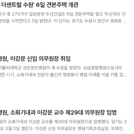
 더센트럴 수원' 6일 견본주택 개관
분양 두산건설은 6일 견본주택을 열고 '두산위브 더
일 밝혔다. 이 단지는 경기도 수원시 장안구 영화동 일
-3구역 주택재개발정비사업으로 조성된다. 지하 최고 29층, 6개 동, 총
운데 275가구가 일반분양이다
원, 이강문 신임 의무원장 취임
둔 가톨릭대학교 성빈센트병원이 새 수장을 맞았다. 상급종합병원으로서의
한 시기, 소화기내과 전문의 출신의 행정통이 병원 미래를 이끌 키를 잡
진영 의무원장(정형외과 교수)이 이임하고, 제2
원, 소화기내과 이강문 교수 제29대 의무원장 임명
소화기내과 이강문 교수를 제29대 의무원장으로 임명했다. 임기는 3
문 신임 의무원장은 병원기획조정실장, 외래진료