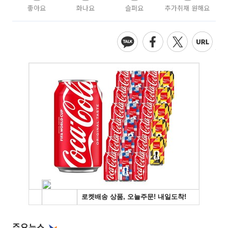
좋아요
화나요
슬퍼요
추가취재 원해요
주요뉴스