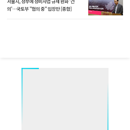
서울시, 정부에 정비사업 규제 완화 '건
의'⋯국토부 "협의 중" 입장만 [종합]