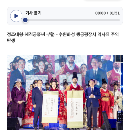
기사 듣기
00:00 / 01:51
정조대왕·혜경궁홍씨 부활…수원화성 행궁광장서 역사의 주역
탄생