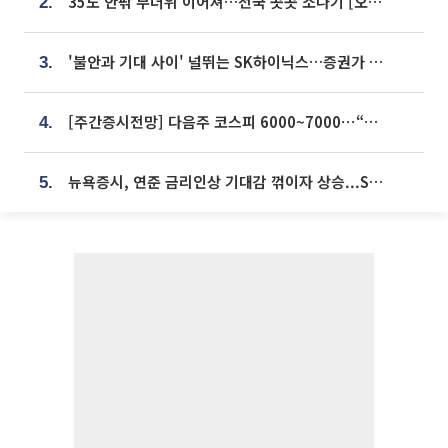
35도 안팎 무더위 이어져…전국 곳곳 소나기 [오늘 날씨]
2.
'불안과 기대 사이' 널뛰는 SK하이닉스…증권가 "HBM4·LTA 기반 펀터멘털 견고"
3.
[주간증시전망] 다음주 코스피 6000~7000⋯“外人 수급은 정책이 변수”
4.
뉴욕증시, 연준 금리인상 기대감 꺾이자 상승...S&P500 사상 최고치 [종합]
5.