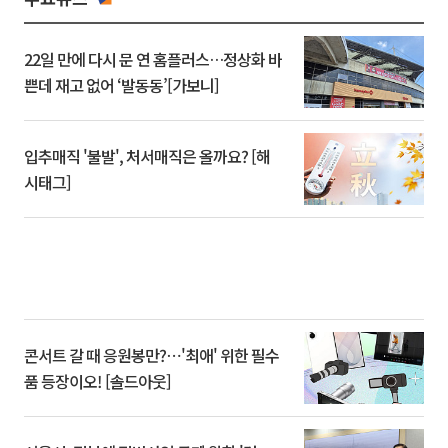
22일 만에 다시 문 연 홈플러스…정상화 바
쁜데 재고 없어 ‘발동동’[가보니]
입추매직 '불발', 처서매직은 올까요? [해
시태그]
콘서트 갈 때 응원봉만?⋯'최애' 위한 필수
품 등장이오! [솔드아웃]