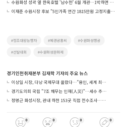
수원화성 성곽 옆 한옥호텔 '남수헌' 6월 개관…1박하면 달라지는 수원여행
이재준 수원시장 후보 "5인가족 연간 1815만원 고정지출, 800만원대로 낮추겠다"
#정조대왕능행차
#혜경궁홍씨
#수원화성행궁
#선발대회
#수원화성문화제
경기인천취재본부 김재학 기자의 주요 뉴스
이상일 시장, 다낭 국제무대 올랐다…"용인, 세계 최대 반도체 도시 된다"
경기도의회 국힘 "7조 채무는 인재(人災)"…세수 추계 조작 의혹 제기
정명근 화성시장, 관내 하천 153곳 직접 전수조사…불법시설 정비
0
0
0
0