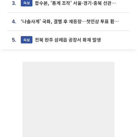
합수본, '통계 조작' 서울·경기·충북 선관위 등 추가 압수수색
속보
3.
‘나솔사계’ 국화, 결별 후 재등장⋯첫인상 투표 휩쓸고 ‘인기녀’ 등극
4.
전북 완주 삼례읍 공장서 화재 발생
속보
5.