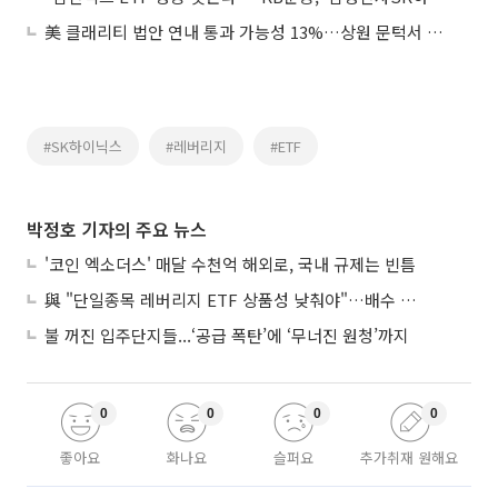
美 클래리티 법안 연내 통과 가능성 13%…상원 문턱서 제동
#SK하이닉스
#레버리지
#ETF
박정호 기자의 주요 뉴스
'코인 엑소더스' 매달 수천억 해외로, 국내 규제는 빈틈
與 "단일종목 레버리지 ETF 상품성 낮춰야"…배수 조정안도 거론
불 꺼진 입주단지들...‘공급 폭탄’에 ‘무너진 원청’까지
0
0
0
0
좋아요
화나요
슬퍼요
추가취재 원해요