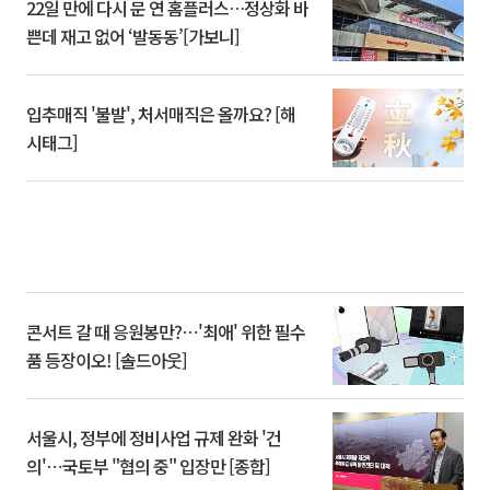
22일 만에 다시 문 연 홈플러스…정상화 바
쁜데 재고 없어 ‘발동동’[가보니]
입추매직 '불발', 처서매직은 올까요? [해
시태그]
콘서트 갈 때 응원봉만?⋯'최애' 위한 필수
품 등장이오! [솔드아웃]
서울시, 정부에 정비사업 규제 완화 '건
의'⋯국토부 "협의 중" 입장만 [종합]