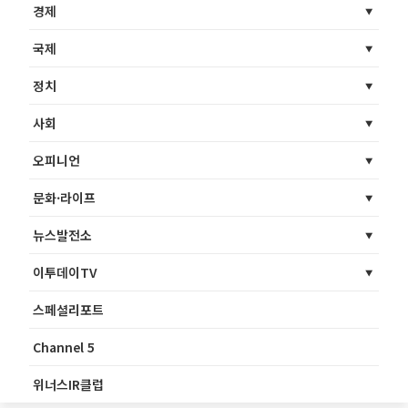
경제
국제
정치
사회
오피니언
문화·라이프
뉴스발전소
이투데이TV
스페셜리포트
Channel 5
위너스IR클럽