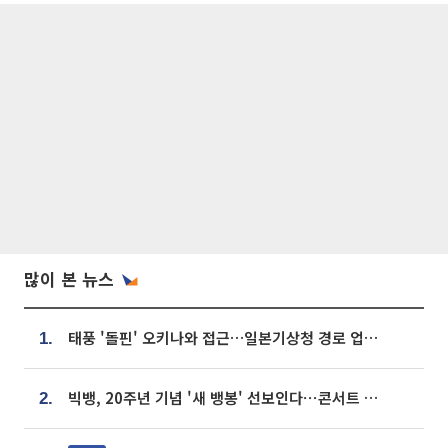
많이 본 뉴스
태풍 '돌핀' 오키나와 접근…일본기상청 경로 업데이트
1.
빅뱅, 20주년 기념 '새 뱅봉' 선보인다⋯콘서트 앞두고 팝업 개최
2.