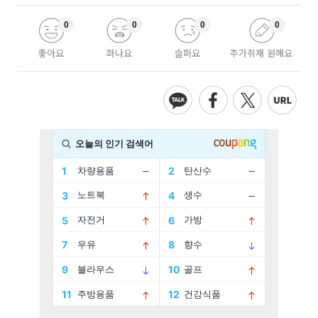
0
0
0
0
좋아요
화나요
슬퍼요
추가취재 원해요