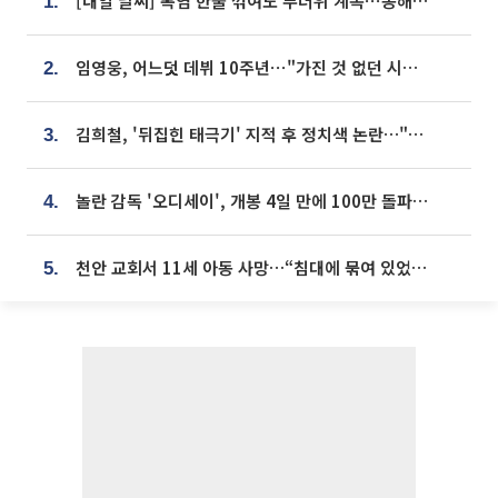
[내일 날씨] 폭염 한풀 꺾여도 무더위 계속⋯동해안 이틀 연속 비
1.
임영웅, 어느덧 데뷔 10주년⋯"가진 것 없던 시절, 내 앞엔 20명의 팬뿐"
2.
김희철, '뒤집힌 태극기' 지적 후 정치색 논란…"좌우 떠나 우리나라 국기"
3.
놀란 감독 '오디세이', 개봉 4일 만에 100만 돌파⋯'왕사남' 보다 빠르다
4.
천안 교회서 11세 아동 사망…“침대에 묶여 있었다” 진술 확보
5.