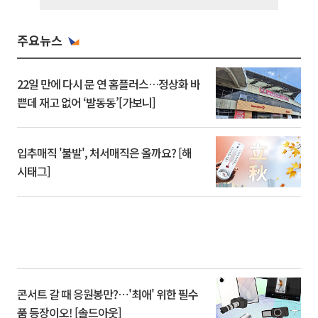
주요뉴스
22일 만에 다시 문 연 홈플러스…정상화 바
쁜데 재고 없어 ‘발동동’[가보니]
입추매직 '불발', 처서매직은 올까요? [해
시태그]
콘서트 갈 때 응원봉만?⋯'최애' 위한 필수
품 등장이오! [솔드아웃]