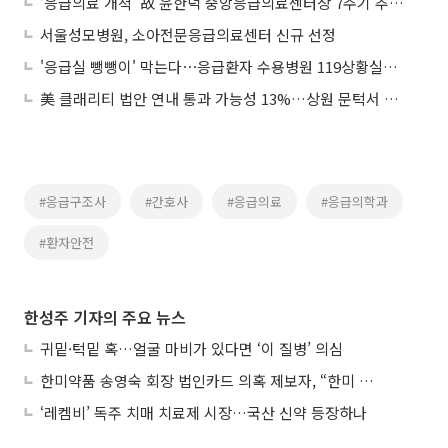
‘응급의료 개척’ 故 윤한덕 중앙응급의료센터장 7주기 추모식 열려
서울성모병원, 소아전문응급의료센터 신규 선정
'응급실 뺑뺑이' 막는다⋯응급환자 수용병원 119상황실이 ‘지정’
美 클래리티 법안 연내 통과 가능성 13%…상원 문턱서 제동
#응급구조사
#간호사
#응급의료
#응급의학과
#환자안전
한성주 기자의 주요 뉴스
귀밑·턱밑 혹…얼굴 마비가 있다면 ‘이 질병’ 의심
한미약품 송영숙 회장 법인카드 의혹 제보자, “한미 잘 되기 바라는 마음”
‘레켐비’ 독주 치매 치료제 시장…국산 신약 등장하나