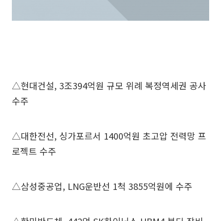
△현대건설, 3조394억원 규모 위례 복정역세권 공사
수주
△대한전선, 싱가포르서 1400억원 초고압 전력망 프
로젝트 수주
△삼성중공업, LNG운반선 1척 3855억원에 수주