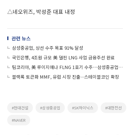
△네오위즈, 박성준 대표 내정
관련 뉴스
삼성중공업, 상선 수주 목표 91% 달성
국민은행, 4조원 규모 美 델핀 LNG 사업 금융주선 완료
팀코리아, 美 루이지애나 FLNG 1호기 수주⋯삼성중공업 4조원 규모 EPC 확보
블랙록 토큰화 MMF, 유럽 시장 진출∙∙∙스테이블코인 확장
#현대건설
#삼성중공업
#SK하이닉스
#대한전선
#NAVER