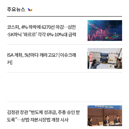
주요뉴스
코스피, 4% 하락에 6270선 마감…삼전
·SK하닉 '와르르' 각각 6%·10%대 급락
ISA 계좌, 5년마다 깨라고요? [이슈크래
커]
김정관 장관 “반도체 성과급, 주총 승인 받
도록”…상법·자본시장법 개정 시사