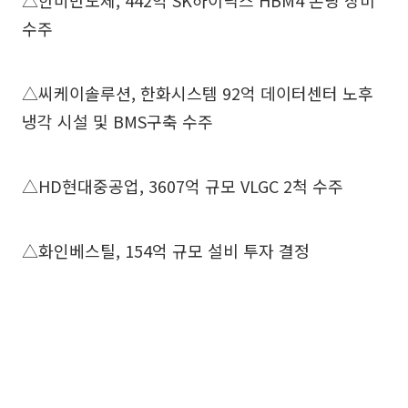
△한미반도체, 442억 SK하이닉스 HBM4 본딩 장비
수주
△씨케이솔루션, 한화시스템 92억 데이터센터 노후
냉각 시설 및 BMS구축 수주
△HD현대중공업, 3607억 규모 VLGC 2척 수주
△화인베스틸, 154억 규모 설비 투자 결정