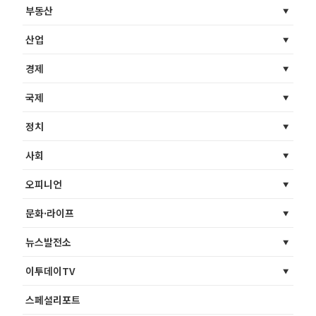
부동산
산업
경제
국제
정치
사회
오피니언
문화·라이프
뉴스발전소
이투데이TV
스페셜리포트