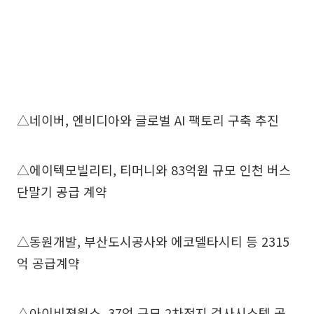
△네이버, 엔비디아와 글로벌 AI 팩토리 구축 추진
△에이텍모빌리티, 티머니와 83억원 규모 인천 버스
단말기 공급 계약
△동원개발, 부산도시공사와 에코델타시티 등 2315
억 공급계약
△아이비젼웍스, 37억 규모 2차전지 검사시스템 공