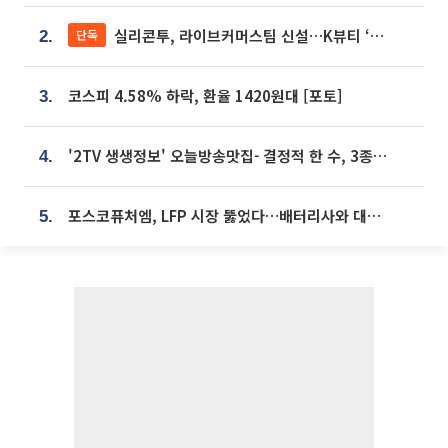
실리콘투, 라이브커머스팀 신설…K뷰티 ‘글로벌 판매망’ 확대[K뷰티 라방戰]
단독
2.
코스피 4.58% 하락, 환율 1420원대 [포토]
3.
'2TV 생생정보' 오늘방송맛집- 결정적 한 수, 3종 메밀면! 메밀 소바 맛집 '의○○○○'
4.
포스코퓨처엠, LFP 시장 뚫었다…배터리사와 대규모 장기 공급 합의
5.