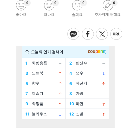
0
0
0
0
좋아요
화나요
슬퍼요
추가취재 원해요