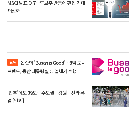
MSCI 발표 D-7…후보주 반등에 편입 기대
재점화
논란의 'Busan is Good'…8억 도시
단독
브랜드, 용산 대통령실 CI 업체가 수행
'입추'에도 39도⋯수도권ㆍ강원ㆍ전라 폭
염 [날씨]