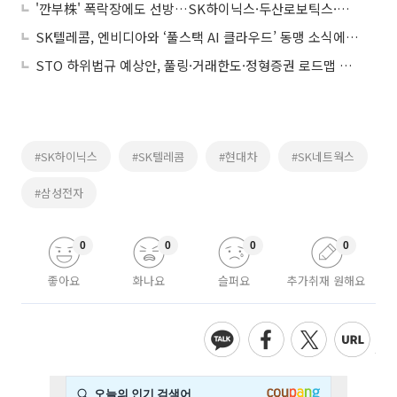
'깐부株' 폭락장에도 선방…SK하이닉스·두산로보틱스·네이버는 낙폭 방어
SK텔레콤, 엔비디아와 ‘풀스택 AI 클라우드’ 동맹 소식에 강세
STO 하위법규 예상안, 풀링·거래한도·정형증권 로드맵 제시
#SK하이닉스
#SK텔레콤
#현대차
#SK네트웍스
#삼성전자
0
0
0
0
좋아요
화나요
슬퍼요
추가취재 원해요