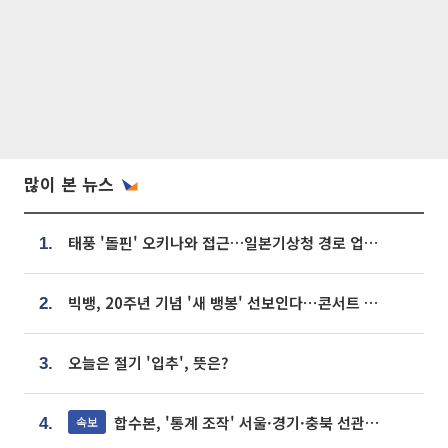
많이 본 뉴스
태풍 '돌핀' 오키나와 접근…일본기상청 경로 업데이트
1.
빅뱅, 20주년 기념 '새 뱅봉' 선보인다⋯콘서트 앞두고 팝업 개최
2.
오늘은 절기 '입추', 뜻은?
3.
합수본, '통계 조작' 서울·경기·충북 선관위 등 추가 압수수색
속보
4.