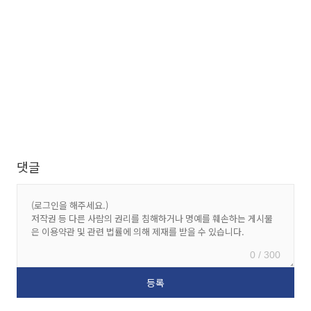
댓글
0 / 300