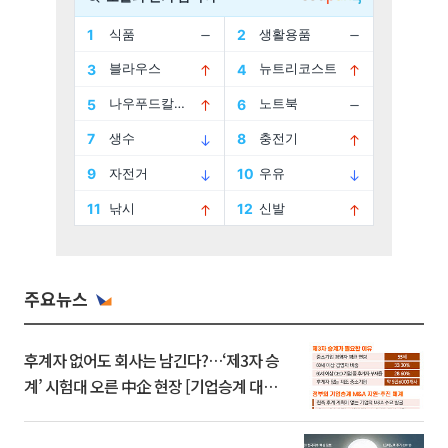
주요뉴스
후계자 없어도 회사는 남긴다?…‘제3자 승
계’ 시험대 오른 中企 현장 [기업승계 대전
환]