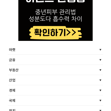
마켓
금융
부동산
산업
경제
국제
정치