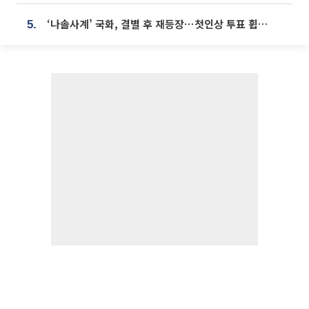
‘나솔사계’ 국화, 결별 후 재등장⋯첫인상 투표 휩쓸고 ‘인기녀’ 등극
5.