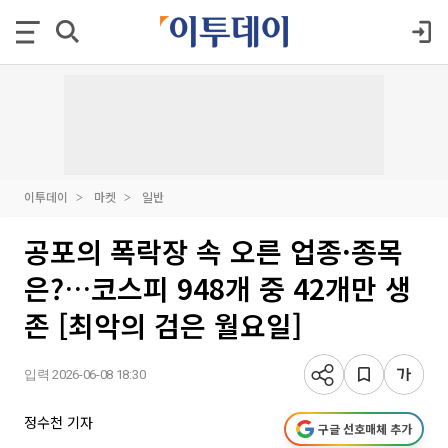
이투데이
마켓
일반
공포의 폭락장 속 오른 업종·종목
은?…코스피 948개 중 42개만 생
존 [최악의 검은 월요일]
입력 2026-06-08 18:30
정수천 기자
구글 선호매체 추가