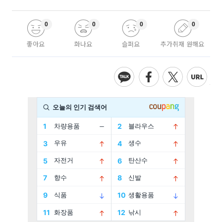
0
0
0
0
좋아요
화나요
슬퍼요
추가취재 원해요