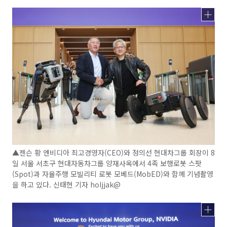
▲젠슨 황 엔비디아 최고경영자(CEO)와 정의선 현대차그룹 회장이 8
일 서울 서초구 현대자동차그룹 양재사옥에서 4족 보행로봇 스팟
(Spot)과 자율주행 모빌리티 로봇 모베드(MobED)와 함께 기념촬영
을 하고 있다. 신태현 기자 holjjak@