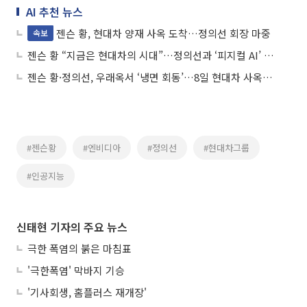
AI 추천 뉴스
젠슨 황, 현대차 양재 사옥 도착…정의선 회장 마중
속보
젠슨 황 “지금은 현대차의 시대”…정의선과 ‘피지컬 AI’ 협력 본격화
젠슨 황·정의선, 우래옥서 ‘냉면 회동’…8일 현대차 사옥서 또 만난다
#젠슨황
#엔비디아
#정의선
#현대차그룹
#인공지능
신태현 기자의 주요 뉴스
극한 폭염의 붉은 마침표
'극한폭염' 막바지 기승
'기사회생, 홈플러스 재개장'