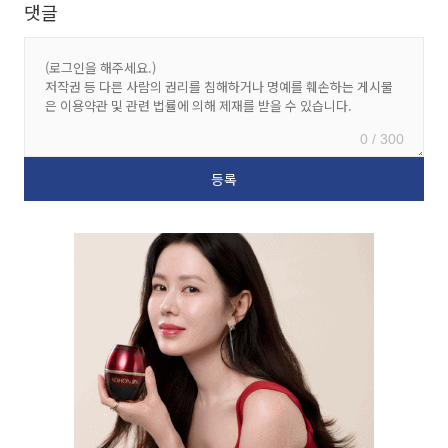
댓글
0 / 300