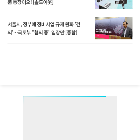
품 등장이오! [솔드아웃]
서울시, 정부에 정비사업 규제 완화 '건
의'⋯국토부 "협의 중" 입장만 [종합]