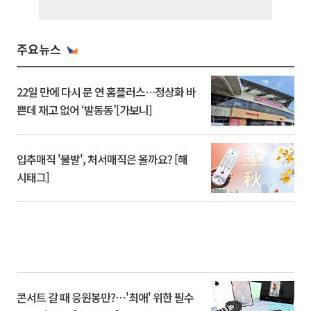
주요뉴스
22일 만에 다시 문 연 홈플러스…정상화 바
쁜데 재고 없어 ‘발동동’[가보니]
입추매직 '불발', 처서매직은 올까요? [해
시태그]
콘서트 갈 때 응원봉만?⋯'최애' 위한 필수