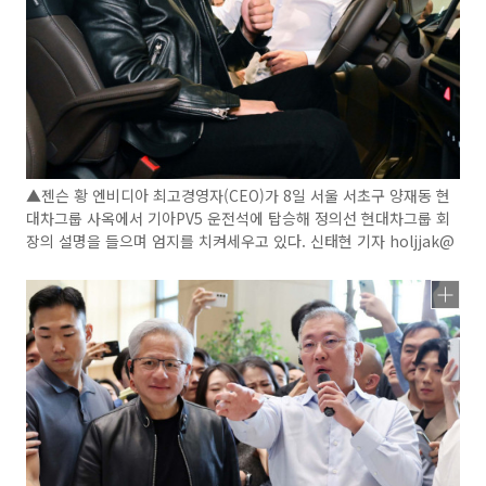
▲젠슨 황 엔비디아 최고경영자(CEO)가 8일 서울 서초구 양재동 현
대차그룹 사옥에서 기아PV5 운전석에 탑승해 정의선 현대차그룹 회
장의 설명을 들으며 엄지를 치켜세우고 있다. 신태현 기자 holjjak@