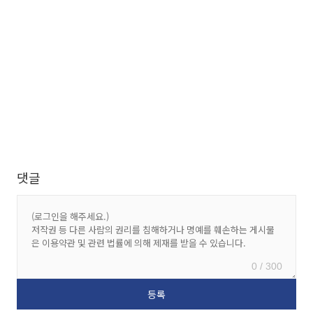
댓글
0 / 300