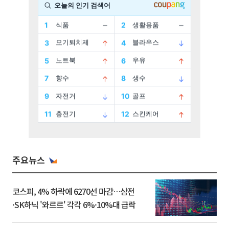
주요뉴스
코스피, 4% 하락에 6270선 마감…삼전
·SK하닉 '와르르' 각각 6%·10%대 급락