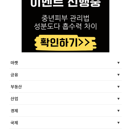
마켓
금융
부동산
산업
경제
국제