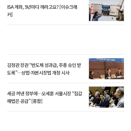
ISA 계좌, 5년마다 깨라고요? [이슈크래
커]
김정관 장관 “반도체 성과급, 주총 승인 받
도록”…상법·자본시장법 개정 시사
세금 꺼낸 정부에…오세훈 서울시장 “집값
해법은 공급” [종합]