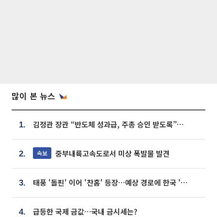
많이 본 뉴스
김정관 장관 “반도체 성과급, 주총 승인 받도록”…상법·자본시장법 개정 시사
1.
중부내륙고속도로서 미상 폭발물 발견
속보
2.
태풍 '돌핀' 이어 '찬홈' 등장…예상 경로에 한국 '한숨'
3.
급등한 국제 금값…국내 금시세는?
4.