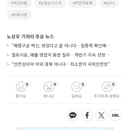
#위고비필
#노보노디스크
#비만치료제
#GLP1
#미국시장
노상우 기자의 주요 뉴스
“폐렴구균 백신, 맞았다고 끝 아니다…접종력 확인해야”
셀트리온, 매출·영업익 동반 질주…하반기 지속 성장 전망에 주목
“안전상비약 약국 대체 아니다…최소한의 사회안전망”
0
0
0
0
좋아요
화나요
슬퍼요
추가취재 원해요