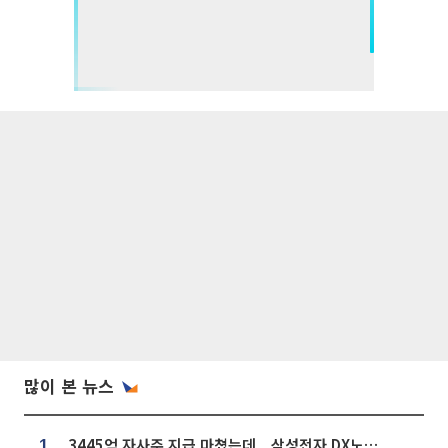
많이 본 뉴스
3445억 자사주 지급 마쳤는데...삼성전자 DX노조, 뒤늦은 '떼쓰기 집회'
1.