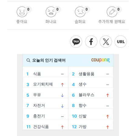
0
0
0
0
좋아요
화나요
슬퍼요
추가취재 원해요