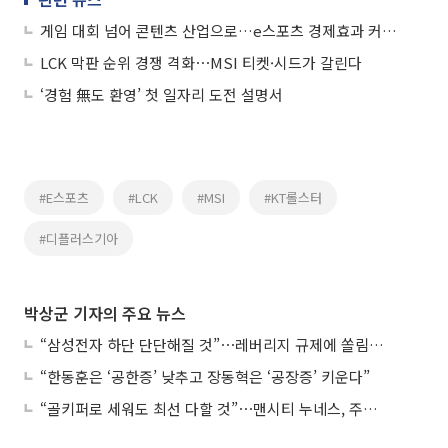
게임 대회 넘어 콘텐츠 산업으로…e스포츠 경제효과 커진다
LCK 막판 순위 경쟁 격화⋯MSI 티켓·시드가 갈린다
‘경험 無도 환영’ 첫 일자리 도전 설명서
#E스포츠
#LCK
#MSI
#KT롤스터
#디플러스기아
박상군 기자의 주요 뉴스
“삼성전자 하단 단단해질 것”⋯레버리지 규제에 쏠림 완화
“한동훈은 ‘공한증’ 낮추고 장동혁은 ‘공장증’ 키운다”
“골키퍼로 세워도 최선 다할 것”⋯맨시티 누네스, 주전 경쟁 각오