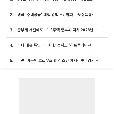
영끌 '주택공급' 대책 임박⋯비아파트·도심복합까지 총동원
2.
종부세 개편에도…1·3주택 종부세 격차 2028년부터 확대
3.
바다 태운 폭염에…회 한 접시도 ‘히트플레이션’
4.
이란, 미국에 호르무즈 합의 조건 제시…美 “경기 아직 안 끝나” [종합]
5.