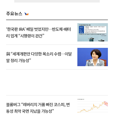
주요뉴스
‘한국판 IRA’ 베일 벗었지만…반도체·배터
리 업계 “시행령이 관건”
與 “세제개편안 다양한 목소리 수렴…이달
말 정리 가능성”
블룸버그 “레버리지 거품 빠진 코스피, 변
동성 최악 국면 지났을 가능성”