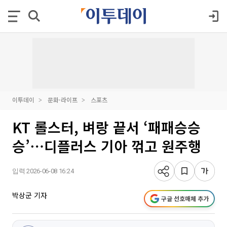
이투데이
문화·라이프
스포츠
KT 롤스터, 벼랑 끝서 ‘패패승승
승’⋯디플러스 기아 꺾고 원주행
입력 2026-06-08 16:24
박상군 기자
구글 선호매체 추가