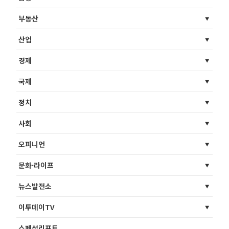
부동산
산업
경제
국제
정치
사회
오피니언
문화·라이프
뉴스발전소
이투데이TV
스페셜리포트