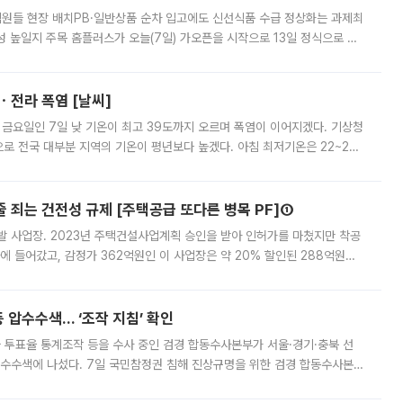
.직원들 현장 배치PB·일반상품 순차 입고에도 신선식품 수급 정상화는 과제최
 높일지 주목 홈플러스가 오늘(7일) 가오픈을 시작으로 13일 정식으로 재
직원들이 현장 배치되고, PB 상품과 함께 일반 상품 납품도 순차적으로 진행
ㆍ전라 폭염 [날씨]
 금요일인 7일 낮 기온이 최고 39도까지 오르며 폭염이 이어지겠다. 기상청
로 전국 대부분 지역의 기온이 평년보다 높겠다. 아침 최저기온은 22~27
 대부분 지역에 폭염특보가 발효된 가운데 최고체감온도는 35도 안팎까지 올라
줄 죄는 건전성 규제 [주택공급 또다른 병목 PF]①
발 사업장. 2023년 주택건설사업계획 승인을 받아 인허가를 마쳤지만 착공
에 들어갔고, 감정가 362억원인 이 사업장은 약 20% 할인된 288억원에
 현재는 4차 공매를 위한 조건 협의가 진행 중이다. 수도권의 주요 주거 배
 압수수색… ‘조작 지침’ 확인
와 투표율 통계조작 등을 수사 중인 검경 합동수사본부가 서울·경기·충북 선
 압수수색에 나섰다. 7일 국민참정권 침해 진상규명을 위한 검경 합동수사본
추가 증거 확보를 위해 중앙선관위, 서울시·경기도·충청북도 선관위, 김포시