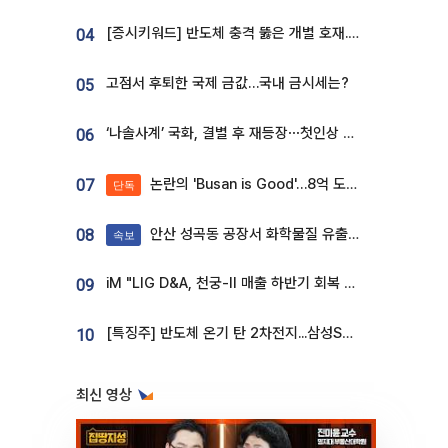
[증시키워드] 반도체 충격 뚫은 개별 호재...포스코퓨처엠·에코프로·한화솔루션 '눈길'
04
고점서 후퇴한 국제 금값…국내 금시세는?
05
‘나솔사계’ 국화, 결별 후 재등장⋯첫인상 투표 휩쓸고 ‘인기녀’ 등극
06
논란의 'Busan is Good'…8억 도시브랜드, 용산 대통령실 CI 업체가 수행
07
단독
안산 성곡동 공장서 화학물질 유출 사고 발생
08
속보
iM "LIG D&A, 천궁-II 매출 하반기 회복 전망…방산 톱픽 유지"
09
[특징주] 반도체 온기 탄 2차전지...삼성SDI, 장 초반 7% 넘게 껑충
10
최신 영상