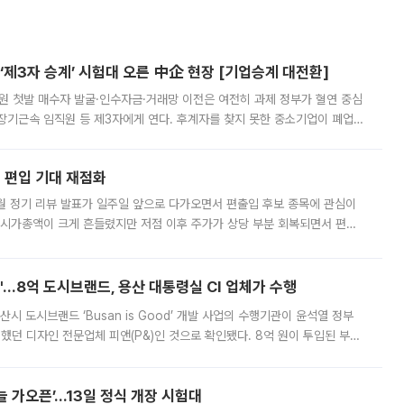
제3자 승계’ 시험대 오른 中企 현장 [기업승계 대전환]
지원 첫발 매수자 발굴·인수자금·거래망 이전은 여전히 과제 정부가 혈연 중심
장기근속 임직원 등 제3자에게 연다. 후계자를 찾지 못한 중소기업이 폐업
해 기술과 일자리를 남기도록 하겠다는 취지다. 다만 세금 감면만으로 거래를
에 편입 기대 재점화
월 정기 리뷰 발표가 일주일 앞으로 다가오면서 편출입 후보 종목에 관심이
 시가총액이 크게 흔들렸지만 저점 이후 주가가 상당 부분 회복되면서 편입
다시 부각되고 있다. 7일 금융투자업계에 따르면 MSCI는 한국시간으로 오는
od'…8억 도시브랜드, 용산 대통령실 CI 업체가 수행
시 도시브랜드 ‘Busan is Good’ 개발 사업의 수행기관이 윤석열 정부
여했던 디자인 전문업체 피앤(P&)인 것으로 확인됐다. 8억 원이 투입된 부산
 부족과 디자인 정체성 논란에 휩싸였던 만큼, 사업 선정 과정과 결과물에
 가오픈’...13일 정식 개장 시험대