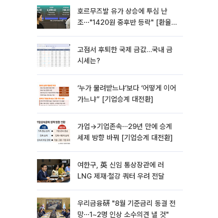
호르무즈발 유가 상승에 투심 난
조⋯"1420원 중후반 등락" [환율전
망]
고점서 후퇴한 국제 금값…국내 금
시세는?
‘누가 물려받느냐’보다 ‘어떻게 이어
가느냐” [기업승계 대전환]
가업→기업존속⋯29년 만에 승계
세제 방향 바꿔 [기업승계 대전환]
여한구, 英 신임 통상장관에 러
LNG 제재·철강 쿼터 우려 전달
우리금융硏 "8월 기준금리 동결 전
망⋯1~2명 인상 소수의견 낼 것"