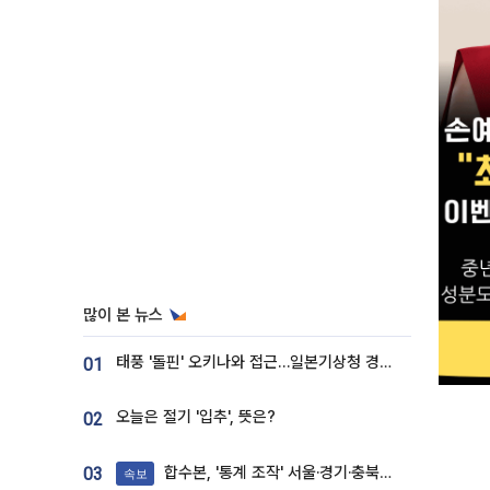
많이 본 뉴스
태풍 '돌핀' 오키나와 접근…일본기상청 경로 업데이트
01
오늘은 절기 '입추', 뜻은?
02
합수본, '통계 조작' 서울·경기·충북 선관위 등 추가 압수수색
03
속보