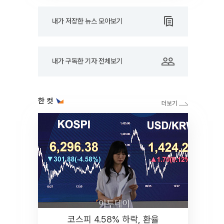
내가 저장한 뉴스 모아보기
내가 구독한 기자 전체보기
한 컷
코스피 4.58% 하락, 환율