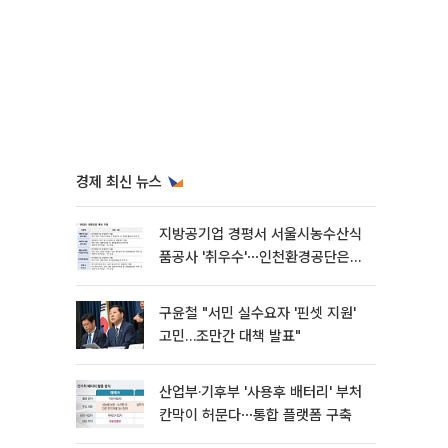
경제 최신 뉴스
지방공기업 경평서 서울시농수산식
품공사 '취우수'⋯인천환경공단은
'낙제점'
구윤철 "서민 실수요자 '핀셋 지원'
고민…조만간 대책 발표"
산업부·기후부 '사용후 배터리' 부처
칸막이 허문다⋯통합 플랫폼 구축