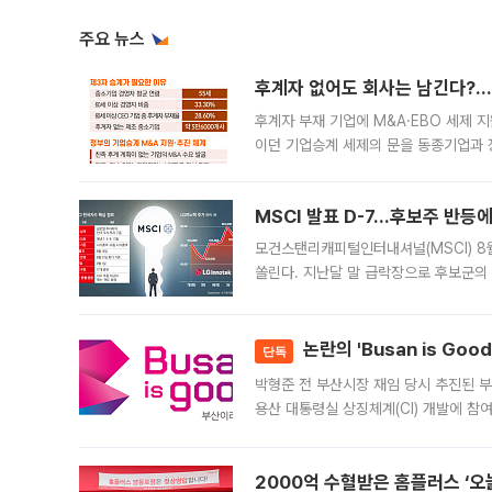
주요 뉴스
후계자 없어도 회사는 남긴다?…‘
후계자 부재 기업에 M&A·EBO 세제 
이던 기업승계 세제의 문을 동종기업과 
대신 M&A나 임직원 인수(EBO)를 통
늘
MSCI 발표 D-7…후보주 반등
모건스탠리캐피털인터내셔널(MSCI) 8
쏠린다. 지난달 말 급락장으로 후보군의
가능성과 지수 추종 자금 유입 기대가 
논란의 'Busan is Go
단독
박형준 전 부산시장 재임 당시 추진된 부산
용산 대통령실 상징체계(CI) 개발에 참
도시브랜드 사업이 공개 이후 시민 공감
2000억 수혈받은 홈플러스 ‘오늘