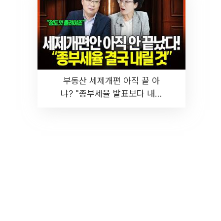
부동산 세제개편 아직 끝 아
냐? "종부세율 발표보다 내릴
것" 장기거주·양도세 전망 I 집
땅지성 I 김인만, 진미윤