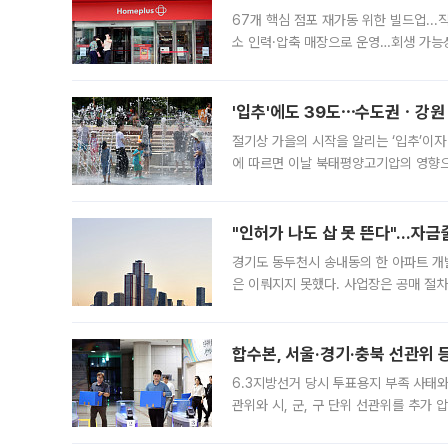
67개 핵심 점포 재가동 위한 빌드업..
소 인력·압축 매장으로 운영…회생 가능성
영업을 시작한다. 핵심 점포 67개에는 
'입추'에도 39도⋯수도권ㆍ강원
절기상 가을의 시작을 알리는 ‘입추’이자
에 따르면 이날 북태평양고기압의 영향으
도, 낮 최고기온은 31~39도로, 전국
"인허가 나도 삽 못 뜬다"…자금
경기도 동두천시 송내동의 한 아파트 개
은 이뤄지지 못했다. 사업장은 공매 절차
3차 공매까지 진행됐으나 모두 유찰됐다.
후
합수본, 서울·경기·충북 선관위 등
6.3지방선거 당시 투표용지 부족 사태
관위와 시, 군, 구 단위 선관위를 추가
부(김태훈 서울중앙지검 3차장검사)는 