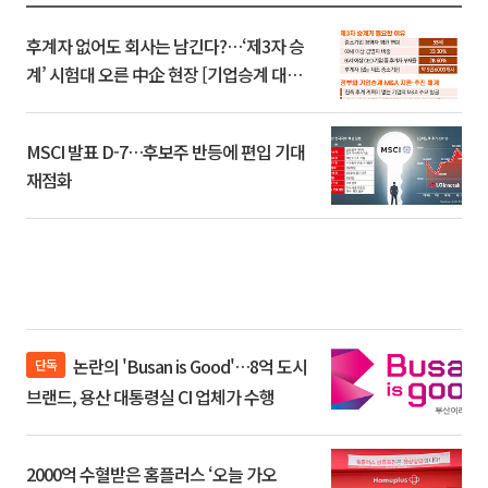
후계자 없어도 회사는 남긴다?…‘제3자 승
계’ 시험대 오른 中企 현장 [기업승계 대전
환]
MSCI 발표 D-7…후보주 반등에 편입 기대
재점화
논란의 'Busan is Good'…8억 도시
단독
브랜드, 용산 대통령실 CI 업체가 수행
2000억 수혈받은 홈플러스 ‘오늘 가오