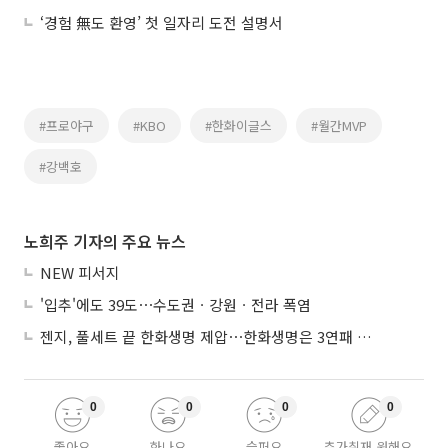
‘경험 無도 환영’ 첫 일자리 도전 설명서
#프로야구
#KBO
#한화이글스
#월간MVP
#강백호
노희주 기자의 주요 뉴스
NEW 피서지
'입추'에도 39도⋯수도권ㆍ강원ㆍ전라 폭염
젠지, 풀세트 끝 한화생명 제압⋯한화생명은 3연패 수렁
0
0
0
0
좋아요
화나요
슬퍼요
추가취재 원해요