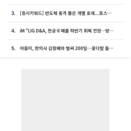
[증시키워드] 반도체 충격 뚫은 개별 호재...포스코퓨처엠·에코프로·한화솔루션 '눈길'
3.
iM "LIG D&A, 천궁-II 매출 하반기 회복 전망…방산 톱픽 유지"
4.
아옳이, 한의사 김형배와 벌써 200일⋯꽃다발 들고 "프러포즈 아냐"
5.