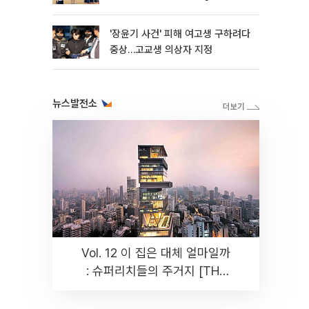
판]
'장윤기 사건' 피해 여고생 구하려다
중상…고교생 의상자 지정
뉴스발전소
Vol. 12 이 집은 대체 얼마일까
: 슈퍼리치들의 주거지 [THE
RARE]