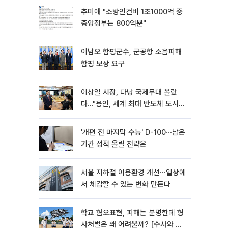
추미애 "소방인건비 1조1000억 중
중앙정부는 800억뿐"
이남오 함평군수, 군공항 소음피해
함평 보상 요구
이상일 시장, 다낭 국제무대 올랐
다…"용인, 세계 최대 반도체 도시
된다"
'개편 전 마지막 수능' D-100⋯남은
기간 성적 올릴 전략은
서울 지하철 이용환경 개선⋯일상에
서 체감할 수 있는 변화 만든다
학교 혐오표현, 피해는 분명한데 형
사처벌은 왜 어려울까? [수사와 재