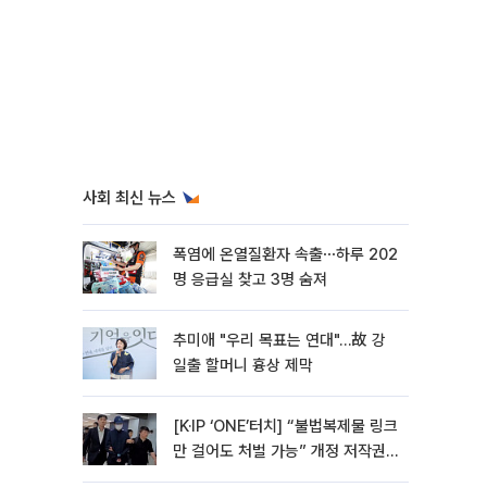
사회 최신 뉴스
폭염에 온열질환자 속출⋯하루 202
명 응급실 찾고 3명 숨져
추미애 "우리 목표는 연대"…故 강
일출 할머니 흉상 제막
[K·IP ‘ONE’터치] “불법복제물 링크
만 걸어도 처벌 가능” 개정 저작권
법 어떻게 바뀌었나