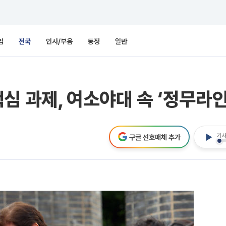
업
전국
인사/부음
동정
일반
심 과제, 여소야대 속 ‘정무라인
기사
구글 선호매체 추가