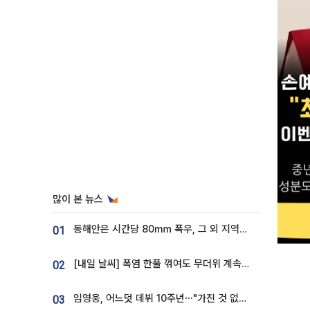
많이 본 뉴스
동해안은 시간당 80㎜ 폭우, 그 외 지역은 폭염…‘극과 극 날씨’
01
[내일 날씨] 폭염 한풀 꺾여도 무더위 계속⋯동해안 이틀 연속 비
02
임영웅, 어느덧 데뷔 10주년⋯"가진 것 없던 시절, 내 앞엔 20명의 팬뿐"
03