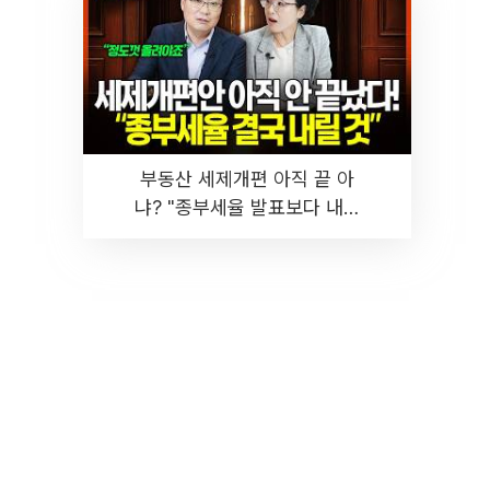
부동산 세제개편 아직 끝 아
냐? "종부세율 발표보다 내릴
것" 장기거주·양도세 전망 I 집
땅지성 I 김인만, 진미윤