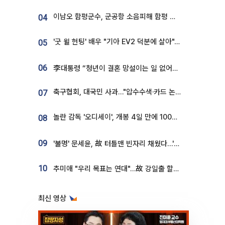
이남오 함평군수, 군공항 소음피해 함평 보상 요구
04
'굿 윌 헌팅' 배우 "기아 EV2 덕분에 살아"…교통사고 후 안전성 극찬
05
06
李대통령 “청년이 결혼 망설이는 일 없어야...제도상 불이익 조사”
축구협회, 대국민 사과…"압수수색·카드 논란 사죄, 강도 높은 쇄신"
07
놀란 감독 '오디세이', 개봉 4일 만에 100만 돌파⋯'왕사남' 보다 빠르다
08
09
'불명' 문세윤, 故 터틀맨 빈자리 채웠다…'거북이' 눈물의 최종 우승
10
추미애 "우리 목표는 연대"…故 강일출 할머니 흉상 제막
최신 영상