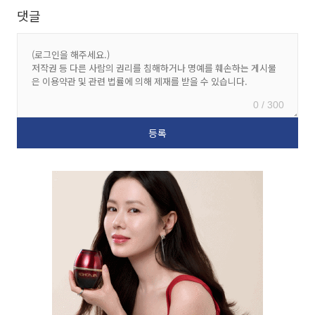
댓글
0 / 300