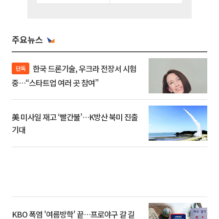
주요뉴스
한국 드론기술, 우크라 전장서 시험
단독
중…“스타트업 여러 곳 참여”
美 미사일 재고 ‘빨간불’…K방산 북미 진출
기대
KBO 폭염 '여름방학' 끝…프로야구 갈 길