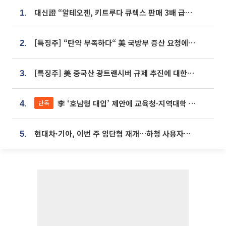
대신證 “알테오젠, 키트루다 큐렉스 판매 3배 급증…목표가 41만원 상향”
1.
[특징주] “탄약 부족하다“ 美 국방부 증산 요청에⋯국내 방산주 급등세
2.
[특징주] 美 중국산 광트랜시버 규제 추진에 대한광통신 등 광통신株 강세
3.
李 ‘호남형 대입’ 제안에 교육청·지역대학 서·논술형 입시 연계 '착수'
단독
4.
현대차·기아, 이번 주 임단협 재개…하청 사용자성 재심도 ‘변수’
5.