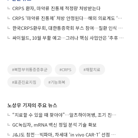
CRPS 환자, 마약류 진통제 적정량 처방받는다
CRPS ‘마약류 진통제’ 처방 안정된다…해외 의료계도 ‘주목’
한국CRPS환우회, 대한통증학회 부스 참여…질환 인식 개선 노력
싸이월드, 10월 부활 예고…그러나 핵심 사업안은 ‘추후 공개’
#복합부위통증증후군
#CRPS
#재활치료
#표준진료지침
#기능회복
노상우 기자의 주요 뉴스
“치료할 수 있을 때 찾아야”…알츠하이머병, 조기 진단 중요성 커진다
GC녹십자, mRNA 백신 정밀 분석 기술 확보
J&J도 참전…빅파마, 차세대 ‘in vivo CAR-T’ 선점 경쟁 본격화