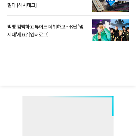
멀다 [해시태그]
빅뱅 컴백하고 튜이드 데뷔하고⋯K팝 '몇
세대'세요? [엔터로그]