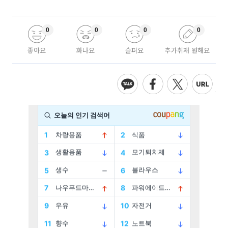
0
0
0
0
좋아요
화나요
슬퍼요
추가취재 원해요