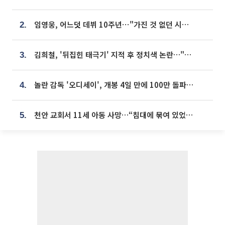
임영웅, 어느덧 데뷔 10주년⋯"가진 것 없던 시절, 내 앞엔 20명의 팬뿐"
2.
김희철, '뒤집힌 태극기' 지적 후 정치색 논란…"좌우 떠나 우리나라 국기"
3.
놀란 감독 '오디세이', 개봉 4일 만에 100만 돌파⋯'왕사남' 보다 빠르다
4.
천안 교회서 11세 아동 사망…“침대에 묶여 있었다” 진술 확보
5.