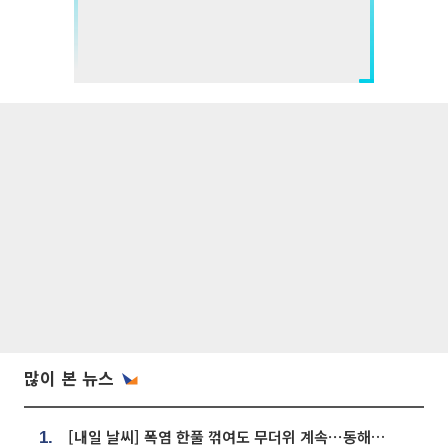
많이 본 뉴스
[내일 날씨] 폭염 한풀 꺾여도 무더위 계속⋯동해안 이틀 연속 비
1.