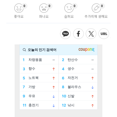
0
0
0
0
좋아요
화나요
슬퍼요
추가취재 원해요