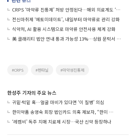
관련 뉴스
CRPS ‘마약류 진통제’ 처방 안정된다…해외 의료계도 ‘주목’
전신마취제 ‘에토미데이트’, 내일부터 마약류로 관리 강화
식약처, AI 활용 시스템으로 마약류 안전사용 체계 강화
美 클래리티 법안 연내 통과 가능성 13%…상원 문턱서 제동
#CRPS
#펜타닐
#마약성진통제
한성주 기자의 주요 뉴스
귀밑·턱밑 혹…얼굴 마비가 있다면 ‘이 질병’ 의심
한미약품 송영숙 회장 법인카드 의혹 제보자, “한미 잘 되기 바라는 마음”
‘레켐비’ 독주 치매 치료제 시장…국산 신약 등장하나