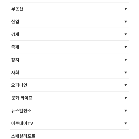
부동산
산업
경제
국제
정치
사회
오피니언
문화·라이프
뉴스발전소
이투데이TV
스페셜리포트