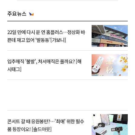
주요뉴스
22일 만에 다시 문 연 홈플러스…정상화 바
쁜데 재고 없어 ‘발동동’[가보니]
입추매직 '불발', 처서매직은 올까요? [해
시태그]
콘서트 갈 때 응원봉만?⋯'최애' 위한 필수
품 등장이오! [솔드아웃]