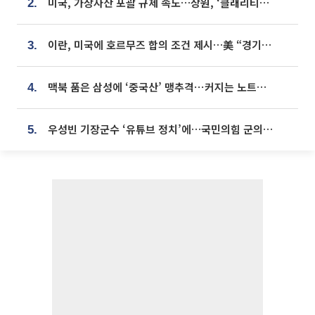
미국, 가상자산 포괄 규제 속도…상원, ‘클래리티법’ 9월 절차투표 추진
2.
이란, 미국에 호르무즈 합의 조건 제시…美 “경기 아직 안 끝나” [종합]
3.
맥북 품은 삼성에 ‘중국산’ 맹추격⋯커지는 노트북 OLED 시장
4.
우성빈 기장군수 ‘유튜브 정치’에…국민의힘 군의원들 집단 반발
5.