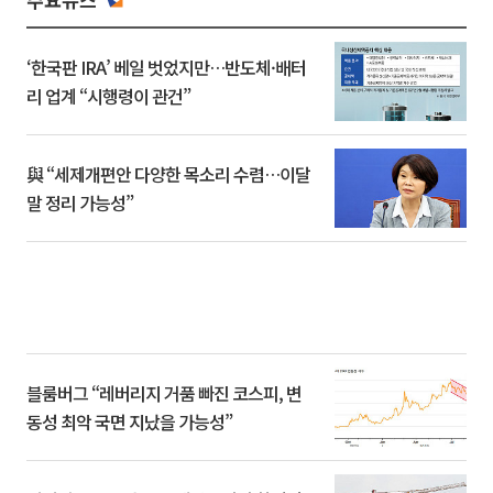
‘한국판 IRA’ 베일 벗었지만…반도체·배터
리 업계 “시행령이 관건”
與 “세제개편안 다양한 목소리 수렴…이달
말 정리 가능성”
블룸버그 “레버리지 거품 빠진 코스피, 변
동성 최악 국면 지났을 가능성”