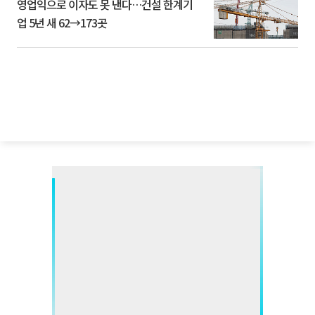
영업익으로 이자도 못 낸다…건설 한계기
업 5년 새 62→173곳