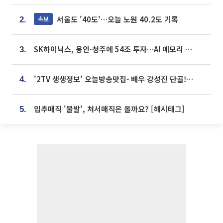
서울도 '40도'…오늘 노원 40.2도 기록
속보
2.
SK하이닉스, 용인·청주에 54조 투자…AI 메모리 생산기지 키운다
3.
'2TV 생생정보' 오늘방송맛집- 배우 강성진 단골! 쌀국수ㆍ푸팟퐁 커리 맛집 '블○○○'
4.
입추매직 '불발', 처서매직은 올까요? [해시태그]
5.