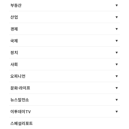
부동산
산업
경제
국제
정치
사회
오피니언
문화·라이프
뉴스발전소
이투데이TV
스페셜리포트