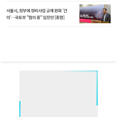
서울시, 정부에 정비사업 규제 완화 '건
의'⋯국토부 "협의 중" 입장만 [종합]