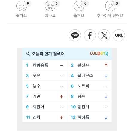
0
0
0
0
좋아요
화나요
슬퍼요
추가취재 원해요