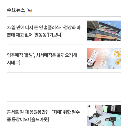
주요뉴스
22일 만에 다시 문 연 홈플러스…정상화 바
쁜데 재고 없어 ‘발동동’[가보니]
입추매직 '불발', 처서매직은 올까요? [해
시태그]
콘서트 갈 때 응원봉만?⋯'최애' 위한 필수
품 등장이오! [솔드아웃]