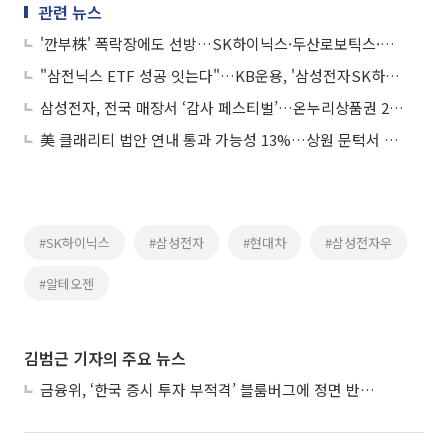
관련 뉴스
'깐부株' 폭락장에도 선방…SK하이닉스·두산로보틱스·네이버는 낙폭 방어
"삼전닉스 ETF 성공 잇는다"…KB운용, '삼성전자SK하이닉스50 펀드' 출시
삼성전자, 전국 매장서 ‘감사 페스티벌’…온누리상품권 20% 지급
美 클래리티 법안 연내 통과 가능성 13%…상원 문턱서 제동
#SK하이닉스
#삼성전자
#현대차
#삼성전자우
#알테오젠
김범근 기자의 주요 뉴스
금융위, ‘한국 증시 투자 부적격’ 블룸버그에 정면 반박…“근거 불분명”