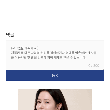
댓글
0 / 300