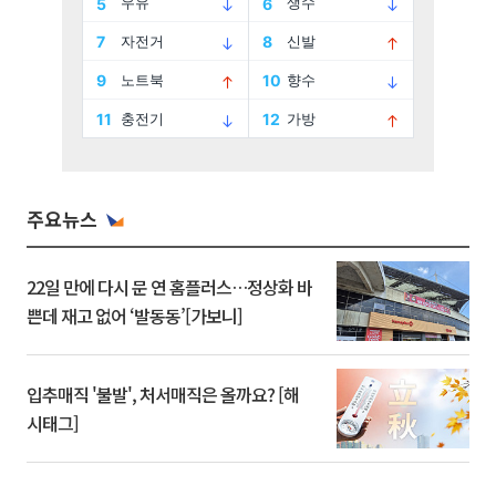
주요뉴스
22일 만에 다시 문 연 홈플러스…정상화 바
쁜데 재고 없어 ‘발동동’[가보니]
입추매직 '불발', 처서매직은 올까요? [해
시태그]