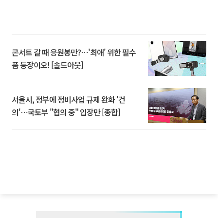
콘서트 갈 때 응원봉만?⋯'최애' 위한 필수
품 등장이오! [솔드아웃]
서울시, 정부에 정비사업 규제 완화 '건
의'⋯국토부 "협의 중" 입장만 [종합]