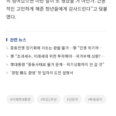
히 넘어갔으면 이런 일이 또 생겼을 거 아닌가. 근본
적인 고민하게 해준 청년들에게 감사드린다”고 덧붙
였다.
관련 뉴스
중동전쟁 장기화에 치솟는 환율·물가…李 "민생 위기까지는 안 갈 것"
李 “초과세수, 미래세대 위한 투자해야…국가부채 상환? 바보같은 짓”
李대통령 “중동사태로 물가 문제…위기상황까지 안 갈 것”
‘경험 無도 환영’ 첫 일자리 도전 설명서
#이재명대통령
#취임1주년
#선관위
#투표용지