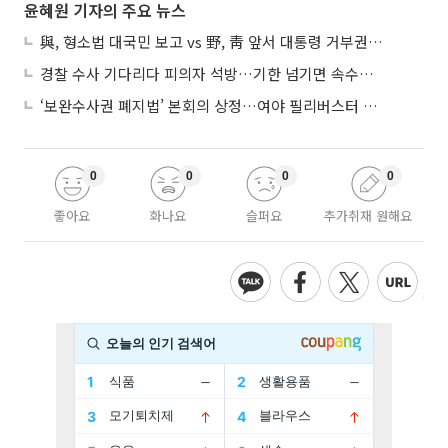
윤혜원 기자의 주요 뉴스
與, 형소법 대국민 보고 vs 野, 靑 앞서 대통령 거부권 촉구
경찰 수사 기다리다 피의자 석방…기한 넘기면 속수무책
‘보완수사권 폐지법’ 본회의 상정…여야 필리버스터 대치
0
0
0
0
좋아요
화나요
슬퍼요
추가취재 원해요