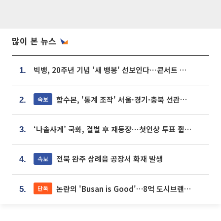
많이 본 뉴스
빅뱅, 20주년 기념 '새 뱅봉' 선보인다⋯콘서트 앞두고 팝업 개최
1.
합수본, '통계 조작' 서울·경기·충북 선관위 등 추가 압수수색
속보
2.
‘나솔사계’ 국화, 결별 후 재등장⋯첫인상 투표 휩쓸고 ‘인기녀’ 등극
3.
전북 완주 삼례읍 공장서 화재 발생
속보
4.
논란의 'Busan is Good'…8억 도시브랜드, 용산 대통령실 CI 업체가 수행
단독
5.