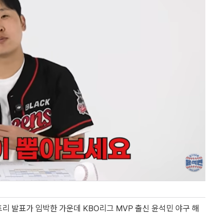
리 발표가 임박한 가운데 KBO리그 MVP 출신 윤석민 야구 해