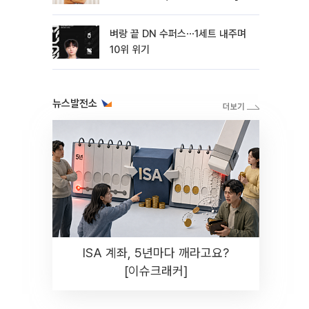
터뷰]
벼랑 끝 DN 수퍼스⋯1세트 내주며
10위 위기
뉴스발전소
ISA 계좌, 5년마다 깨라고요?
[이슈크래커]