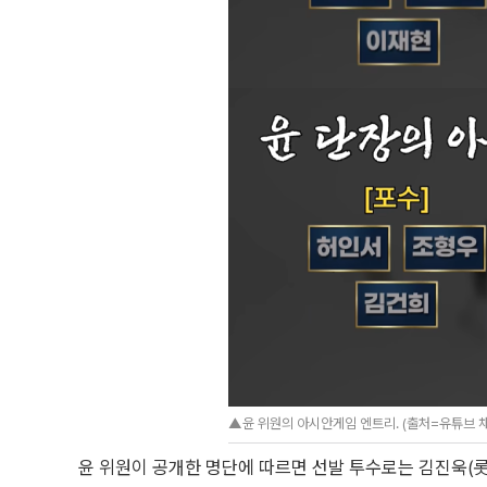
▲윤 위원의 아시안게임 엔트리. (출처=유튜브 채
윤 위원이 공개한 명단에 따르면 선발 투수로는 김진욱(롯데