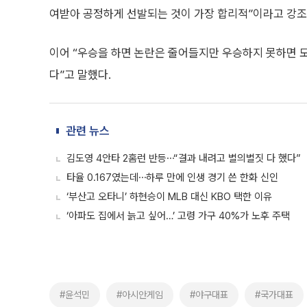
여받아 공정하게 선발되는 것이 가장 합리적”이라고 강조
이어 “우승을 하면 논란은 줄어들지만 우승하지 못하면 모
다”고 말했다.
관련 뉴스
김도영 4안타 2홈런 반등⋯“결과 내려고 별의별짓 다 했다”
타율 0.167였는데⋯하루 만에 인생 경기 쓴 한화 신인
‘부산고 오타니’ 하현승이 MLB 대신 KBO 택한 이유
‘아파도 집에서 늙고 싶어…’ 고령 가구 40%가 노후 주택
#윤석민
#아시안게임
#야구대표
#국가대표