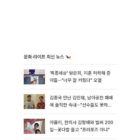
문화·라이프 최신 뉴스
'특종세상' 방은희, 이혼 허락해 준
아들⋯"너무 잘 커줬다" 오열
김종국 만난 김민재, 남아공전 패배
에 솔직한 속내⋯"선수들도 못하긴
했다"
아옳이, 한의사 김형배와 벌써 200
일⋯꽃다발 들고 "프러포즈 아냐"