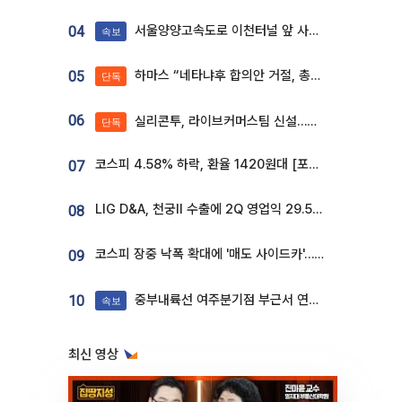
서울양양고속도로 이천터널 앞 사고 발생
04
속보
하마스 “네타냐후 합의안 거절, 총선 앞두고 시간 끌기”
05
단독
06
실리콘투, 라이브커머스팀 신설…K뷰티 ‘글로벌 판매망’ 확대[K뷰티 라방戰]
단독
코스피 4.58% 하락, 환율 1420원대 [포토]
07
LIG D&A, 천궁Ⅱ 수출에 2Q 영업익 29.5%↑…수주잔고 24.6조 [종합]
08
코스피 장중 낙폭 확대에 '매도 사이드카'…외인 2.8조'팔자'· 개인 3.1조 '사자'
09
중부내륙선 여주분기점 부근서 연이은 추돌사고 발생
10
속보
최신 영상