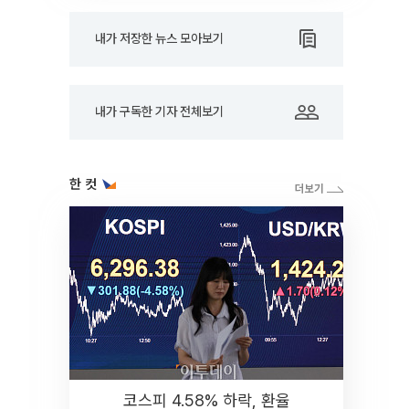
내가 저장한 뉴스 모아보기
내가 구독한 기자 전체보기
한 컷
코스피 4.58% 하락, 환율