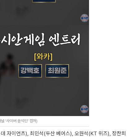
널 ‘사이버 윤석민’ 캡처)
 자이언츠), 최민석(두산 베어스), 오원석(KT 위즈), 장찬희