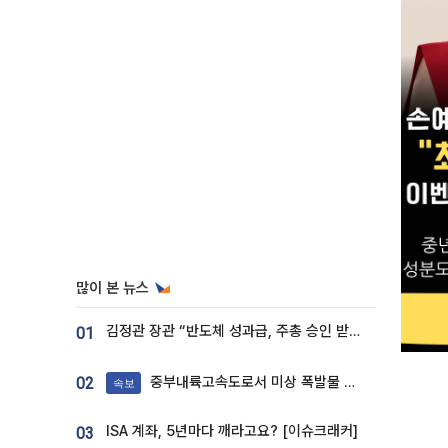
많이 본 뉴스
김정관 장관 “반도체 성과급, 주총 승인 받도록”…상법·자본시장법 개정 시사
01
중부내륙고속도로서 미상 폭발물 발견
02
속보
ISA 계좌, 5년마다 깨라고요? [이슈크래커]
03