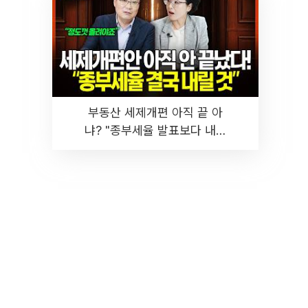
부동산 세제개편 아직 끝 아
냐? "종부세율 발표보다 내릴
것" 장기거주·양도세 전망 I 집
땅지성 I 김인만, 진미윤