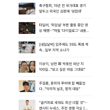
축구협회, 15년 전 국가대표 경기
앞두고 외국인 심판에 ‘성접대’
타일러, '외압설' 부른 활동 중단 영
상 해명⋯"하필 '다이얼로그' 내용이
라"
[내일날씨] 입추에도 39도 폭염 계
속…일부 지역 소나기
이상이, 남편 故 박동빈 떠난 지
100일…"보고 싶은 마음 그대로"
주걸륜, 혼외자 루머에 칼 빼들었
다…"악의적 날조, 법적 대응"
“골키퍼로 세워도 최선 다할 것”⋯
맨시티 누네스, 주전 경쟁 각오 [인