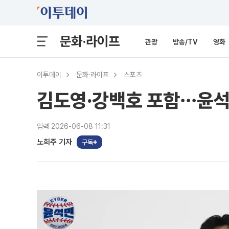
문화·라이프
관광
방송/TV
영화
이투데이
문화·라이프
스포츠
김도영·강백호 포함⋯윤석
입력 2026-06-08 11:31
노희주 기자
구독