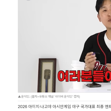
▲윤석민. (출처=유튜브 채널 ‘사이버 윤석민’ 캡처)
2026 아이치·나고야 아시안게임 야구 국가대표 최종 엔트