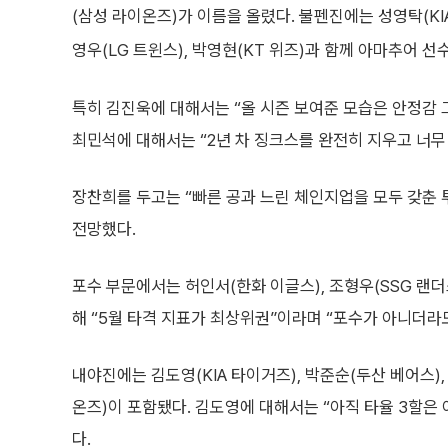
(삼성 라이온즈)가 이름을 올렸다. 불펜진에는 성영탁(KIA
영우(LG 트윈스), 박영현(KT 위즈)과 함께 아마추어 선
특히 김진욱에 대해서는 “올 시즌 보여준 모습은 안정감 
최민석에 대해서는 “2년 차 징크스를 완전히 지우고 너무
장찬희를 두고는 “빠른 공과 느린 체인지업을 모두 갖춘
전망했다.
포수 부문에서는 허인서(한화 이글스), 조형우(SSG 랜더
해 “5월 타격 지표가 최상위권”이라며 “포수가 아니더라
내야진에는 김도영(KIA 타이거즈), 박준순(두산 베어스),
온즈)이 포함됐다. 김도영에 대해서는 “아직 타율 3할은
다.