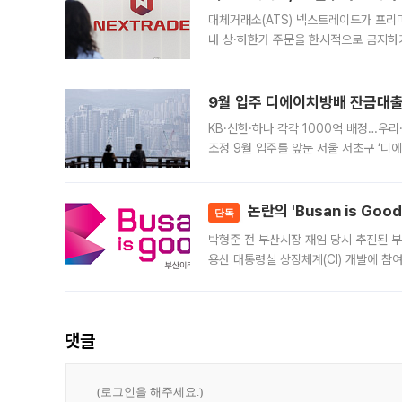
대체거래소(ATS) 넥스트레이드가 프리
내 상·하한가 주문을 한시적으로 금지하
가 체결 사례와 관련해 설명자료를 내고
9월 입주 디에이치방배 잔금대출
KB·신한·하나 각각 1000억 배정…우
조정 9월 입주를 앞둔 서울 서초구 ‘디
은행과 NH농협은행도 대출 취급을 검토
민은행
논란의 'Busan is Go
단독
박형준 전 부산시장 재임 당시 추진된 부산
용산 대통령실 상징체계(CI) 개발에 참
도시브랜드 사업이 공개 이후 시민 공감
댓글