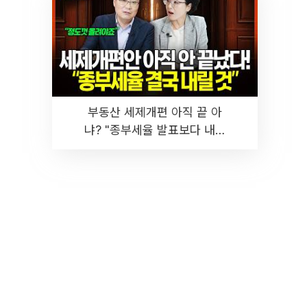
부동산 세제개편 아직 끝 아
냐? "종부세율 발표보다 내릴
것" 장기거주·양도세 전망 I 집
땅지성 I 김인만, 진미윤