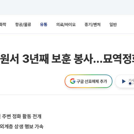
화학
항공/물류
유통
의료/바이오
중기/벤처
일반
원서 3년째 보훈 봉사…묘역정
기사
구글 선호매체 추가
 주변 정화 활동 전개
소외계층 상생 행보 가속