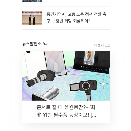
흑자 유지
중견기업계, 고용·노동 정책 전환 촉
구…“청년 희망 되살려야”
뉴스발전소
콘서트 갈 때 응원봉만?⋯'최
애' 위한 필수품 등장이오! [솔
드아웃]