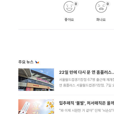
0
0
좋아요
화나요
주요 뉴스
22일 만에 다시 문 연 홈플러스
서울월드컵경기장점 67명 출근해 재개점 
연 홈플러스 서울월드컵경기장점. 7일 
우유, 과일 같은 신선식품이 차근차근 자
입추매직 '불발', 처서매직은 올
“와 이제 시원한 거 같아” 단체 ‘뇌손상