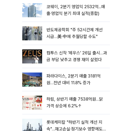
코웨이, 2분기 영업익 2532억...매
출·영업익 분기 최대 실적(종합)
반도체공학회 "주 52시간제 개선
시급…美·中에 추월당할 수도"
컴투스 신작 ‘제우스’ 26일 출시…과
금 부담 낮추고 경쟁 재미 살렸다
파라다이스, 2분기 매출 3181억
원…전년 대비 11.8% 증가
하림, 상반기 매출 7538억원…닭
가격 상승에 6.2%↑
롯데케미칼 "하반기 실적 개선 지
속"…재고손실·정기보수 영향에도