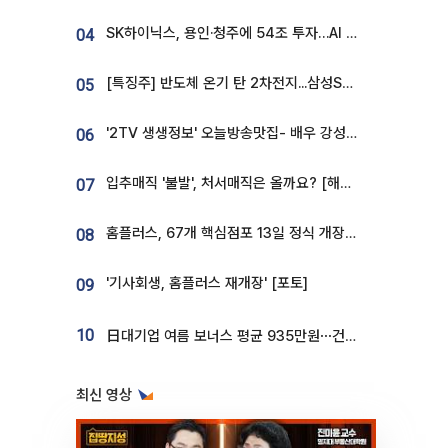
SK하이닉스, 용인·청주에 54조 투자…AI 메모리 생산기지 키운다
04
[특징주] 반도체 온기 탄 2차전지...삼성SDI, 장 초반 7% 넘게 껑충
05
'2TV 생생정보' 오늘방송맛집- 배우 강성진 단골! 쌀국수ㆍ푸팟퐁 커리 맛집 '블○○○'
06
입추매직 '불발', 처서매직은 올까요? [해시태그]
07
홈플러스, 67개 핵심점포 13일 정식 개장…영업 재개 속도
08
'기사회생, 홈플러스 재개장' [포토]
09
10
日대기업 여름 보너스 평균 935만원⋯건설회사 1800만 넘어
최신 영상