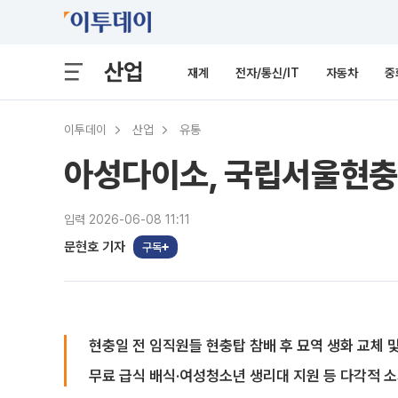
산업
재계
전자/통신/IT
자동차
중
이투데이
산업
유통
아성다이소, 국립서울현충
입력 2026-06-08 11:11
문현호 기자
구독
현충일 전 임직원들 현충탑 참배 후 묘역 생화 교체 및
무료 급식 배식·여성청소년 생리대 지원 등 다각적 