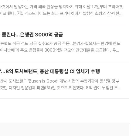
마켓에서 발생하는 가격 왜곡 현상을 방지하기 위해 이달 12일부터 프리마켓
기로 했다. 7일 넥스트레이드는 최근 프리마켓에서 발생한 소량의 상·하한
, 주문 오류로 인한 가격 급등락을 최소화하기 위한 비상 대응방안을 발표
 풀린다…은행권 3000억 공급
리·농협도 취급 검토 당국 실수요자 공급 주문…분양가·필요자금 반영해 한도
에이치방배’에 주요 은행들이 3000억원 규모의 잔금대출을 공급한다. 우리
하고 있어 향후 공급 규모가 늘어날 전망이다. 7일 금융권에 따르면 KB국
od'…8억 도시브랜드, 용산 대통령실 CI 업체가 수행
시 도시브랜드 ‘Busan is Good’ 개발 사업의 수행기관이 윤석열 정부
여했던 디자인 전문업체 피앤(P&)인 것으로 확인됐다. 8억 원이 투입된 부산
 부족과 디자인 정체성 논란에 휩싸였던 만큼, 사업 선정 과정과 결과물에