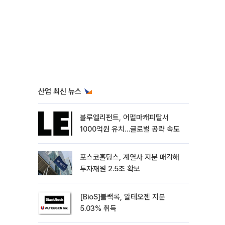
산업 최신 뉴스
블루엘리펀트, 어펄마캐피탈서
1000억원 유치…글로벌 공략 속도
포스코홀딩스, 계열사 지분 매각해
투자재원 2.5조 확보
[BioS]블랙록, 알테오젠 지분
5.03% 취득