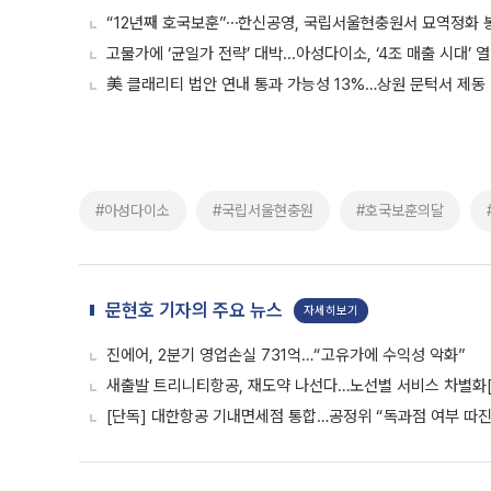
“12년째 호국보훈”⋯한신공영, 국립서울현충원서 묘역정화 
고물가에 ‘균일가 전략’ 대박...아성다이소, ‘4조 매출 시대’ 
美 클래리티 법안 연내 통과 가능성 13%…상원 문턱서 제동
#아성다이소
#국립서울현충원
#호국보훈의달
문현호 기자의 주요 뉴스
자세히보기
진에어, 2분기 영업손실 731억…“고유가에 수익성 악화”
새출발 트리니티항공, 재도약 나선다…노선별 서비스 차별화
[단독] 대한항공 기내면세점 통합…공정위 “독과점 여부 따진다