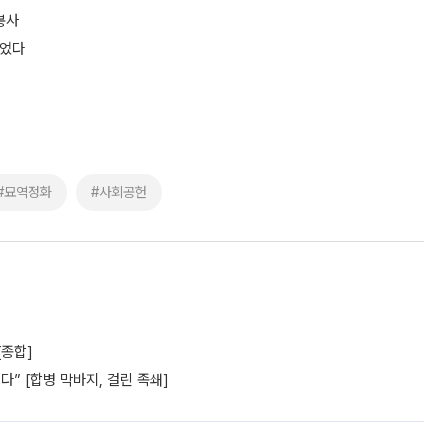
봉사
열었다
#묘역정화
#사회공헌
[종합]
” [합병 막바지, 걸린 족쇄]