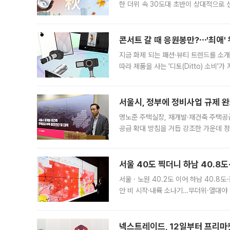
한 더위 속 30도대 초반이 상대적으로
지역에 있었습니다. 7월 말에는 서풍과
콘서트 갈 때 응원봉만?⋯'최애'
지금 화제 되는 패션·뷰티 트렌드를 소개
따라 제품을 사는 '디토(Ditto) 소비
어디일까요? 아이돌 콘서트 시작을 기다
서울시, 정부에 정비사업 규제 완화
명노준 주택실장, 재개발·재건축 주택공
공급 확대 방침을 거듭 강조한 가운데 정
면 반박하고 나섰다. 명노준 서울시 주택
서울 40도 찍더니 하남 40.8도
서울ㆍ노원 40.2도 이어 하남 40.8도
안 비 시작·내륙 소나기…무더위·열대야 
에서도 40도를 웃도는 기온이 관측됐다
의 극심한
넥스트레이드, 12일부터 프리마