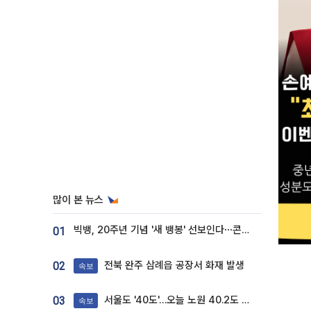
많이 본 뉴스
빅뱅, 20주년 기념 '새 뱅봉' 선보인다⋯콘서트 앞두고 팝업 개최
01
전북 완주 삼례읍 공장서 화재 발생
02
속보
서울도 '40도'…오늘 노원 40.2도 기록
03
속보