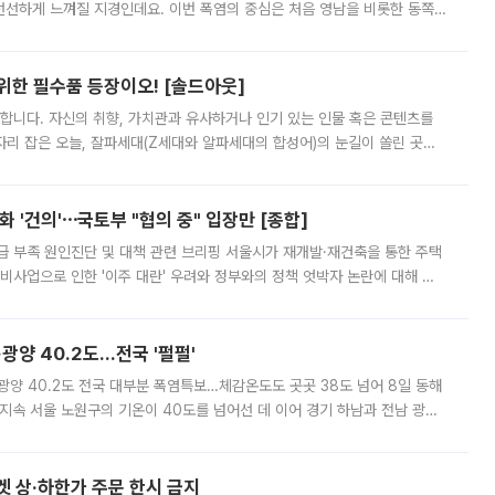
 선선하게 느껴질 지경인데요. 이번 폭염의 중심은 처음 영남을 비롯한 동쪽
 북서풍이 산맥을 넘어 영남 쪽으로 내려오면서 뜨겁고 건조해졌는데요.
 위한 필수품 등장이오! [솔드아웃]
합니다. 자신의 취향, 가치관과 유사하거나 인기 있는 인물 혹은 콘텐츠를
'가 자리 잡은 오늘, 잘파세대(Z세대와 알파세대의 합성어)의 눈길이 쏠린 곳은
리는 공연장. 응원봉만큼이나 눈에 띄는 게 있습니다. 공연이 시작되기
 '건의'⋯국토부 "협의 중" 입장만 [종합]
급 부족 원인진단 및 대책 관련 브리핑 서울시가 재개발·재건축을 통한 주택
비사업으로 인한 '이주 대란' 우려와 정부와의 정책 엇박자 논란에 대해 정
실장은 2031년까지 31만 가구 착공 목표에 차질이 없다는 입장이나,
·광양 40.2도…전국 '펄펄'
·광양 40.2도 전국 대부분 폭염특보…체감온도도 곳곳 38도 넘어 8일 동해
지속 서울 노원구의 기온이 40도를 넘어선 데 이어 경기 하남과 전남 광양
. 전국 대부분 지역에 폭염특보가 내려진 가운데 곳곳에서 39~40도 안팎
켓 상·하한가 주문 한시 금지